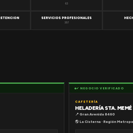
63
RETENCION
SERVICIOS PROFESIONALES
HEC
357
✔ NEGOCIO VERIFICADO
CAFETERÍA
HELADERÍA STA. MEMÉ
📍 Gran Avenida 8460
🌎 La Cisterna · Región Metropo