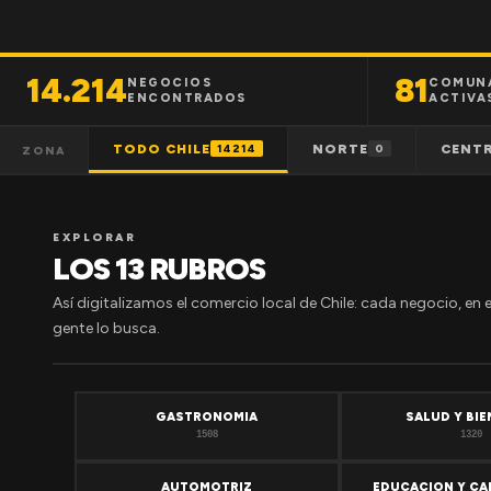
14.214
81
NEGOCIOS
COMUN
ENCONTRADOS
ACTIVA
TODO CHILE
NORTE
CENT
14214
0
ZONA
EXPLORAR
LOS 13 RUBROS
Así digitalizamos el comercio local de Chile: cada negocio, en 
gente lo busca.
GASTRONOMIA
SALUD Y BI
1508
1320
AUTOMOTRIZ
EDUCACION Y CA