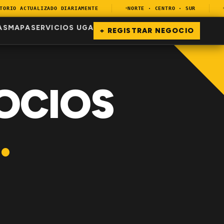
RIO ACTUALIZADO DIARIAMENTE
NORTE · CENTRO · SUR
EN
AS
MAPA
SERVICIOS UGA
+ REGISTRAR NEGOCIO
OCIOS
.