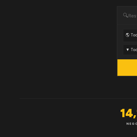
🔍
14
NEG