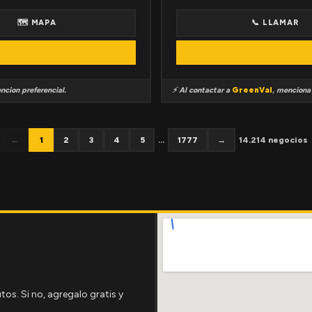
🗺 MAPA
📞 LLAMAR
ncion preferencial.
⚡ Al contactar a
GreenVal
, mencion
←
1
2
3
4
5
...
1777
→
14.214 negocios
tos. Si no, agregalo gratis y