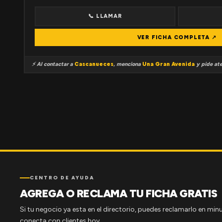
📞 LLAMAR
VER FICHA COMPLETA ↗
⚡ Al contactar a
Cascanueces
, menciona
Una Gran Avenida
y pide ate
CENTRO DE AYUDA
AGREGA O RECLAMA TU FICHA GRATIS
Si tu negocio ya esta en el directorio, puedes reclamarlo en minu
conecta con clientes hoy.