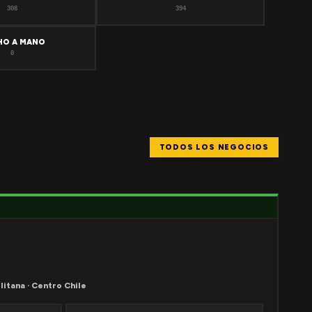
308
394
HO A MANO
0
TODOS LOS NEGOCIOS
litana · Centro Chile