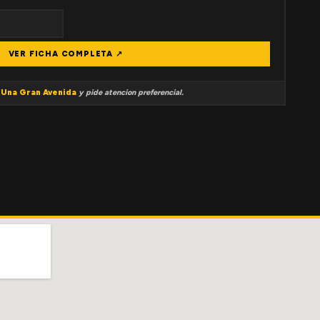
VER FICHA COMPLETA ↗
a
Una Gran Avenida
y pide atencion preferencial.