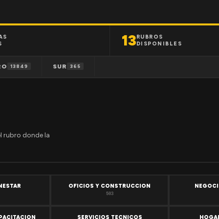
13
AS
RUBROS
S
DISPONIBLES
RO
SUR
13849
365
el rubro donde la
ENESTAR
OFICIOS Y CONSTRUCCION
NEGOCI
503
PACITACION
SERVICIOS TECNICOS
HOGAR