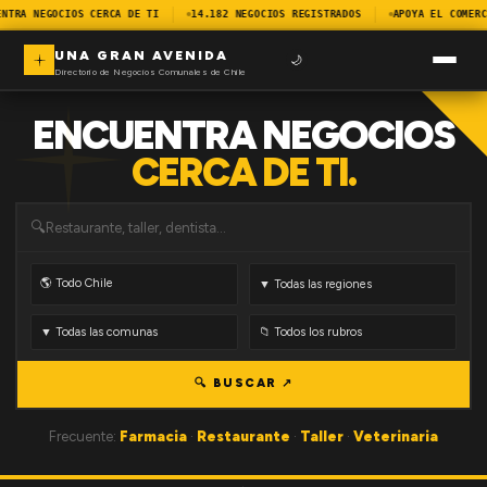
NTRA NEGOCIOS CERCA DE TI
14.182 NEGOCIOS REGISTRADOS
APOYA EL COMERC
UNA GRAN AVENIDA
🌙
Directorio de Negocios Comunales de Chile
ENCUENTRA NEGOCIOS
CERCA DE TI.
🔍
🔍 BUSCAR ↗
Frecuente:
Farmacia
·
Restaurante
·
Taller
·
Veterinaria