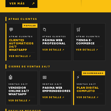
↗
VER MÁS
ATRAE CLIENTES
POPULAR
💬
📁
🛒
ATRAE CLIENTES
ATRAE CLIENTES
ATRAE CLIENTES
CLIENTES
PÁGINA WEB
TIENDA E-
AUTOMÁTICOS
PROFESIONAL
COMMERCE
24/7
WHATSAPP
VER DETALLE ↗
VER DETALLE ↗
VER DETALLE ↗
CIERRE DE VENTAS 24/7
RECOMENDADO
🤖
📅
⚡
VENTAS 24/7
VENTAS 24/7
VENTAS 24/7
VENDEDOR
PAGINA WEB
PLAN DIGITAL
ONLINE 24/7
EMPRENDEDORES
COMPLETO
WHATSAPP
VER DETALLE ↗
VER DETALLE ↗
VER DETALLE ↗
ESCALAR NEGOCIO