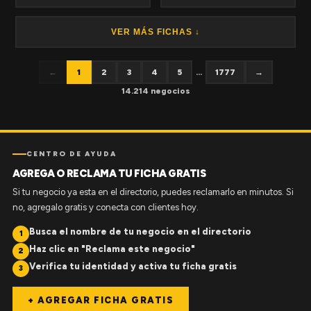
VER MÁS FICHAS ↓
←
1
2
3
4
5
...
1777
→
14.214 negocios
CENTRO DE AYUDA
AGREGA O RECLAMA TU FICHA GRATIS
Si tu negocio ya esta en el directorio, puedes reclamarlo en minutos. Si
no, agregalo gratis y conecta con clientes hoy.
Busca el nombre de tu negocio en el directorio
1
Haz clic en "Reclama este negocio"
2
Verifica tu identidad y activa tu ficha gratis
3
+ AGREGAR FICHA GRATIS