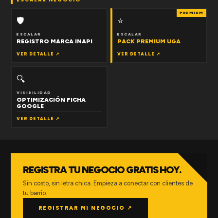
PREMIUM
🛡
⭐
ESCALAR
ESCALAR
REGISTRO MARCA INAPI
PACK PREMIUM UGA
VER DETALLE ↗
VER DETALLE ↗
🔍
VISIBILIDAD
OPTIMIZACIÓN FICHA
GOOGLE
VER DETALLE ↗
REGISTRA TU NEGOCIO GRATIS HOY.
Sin costo, sin letra chica. Empieza a conectar con clientes de
tu barrio.
REGISTRAR MI NEGOCIO ↗