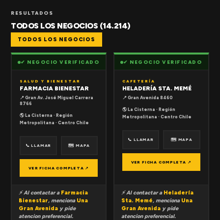
RESULTADOS
TODOS LOS NEGOCIOS (14.214)
TODOS LOS NEGOCIOS
✔ NEGOCIO VERIFICADO
✔ NEGOCIO VERIFICADO
SALUD Y BIENESTAR
CAFETERÍA
FARMACIA BIENESTAR
HELADERÍA STA. MEMÉ
📍 Gran Av. José Miguel Carrera
📍 Gran Avenida 8460
8766
🌎 La Cisterna · Región
🌎 La Cisterna · Región
Metropolitana · Centro Chile
Metropolitana · Centro Chile
📞 LLAMAR
🗺 MAPA
📞 LLAMAR
🗺 MAPA
VER FICHA COMPLETA ↗
VER FICHA COMPLETA ↗
⚡ Al contactar a
Farmacia
⚡ Al contactar a
Heladería
Bienestar
, menciona
Una
Sta. Memé
, menciona
Una
Gran Avenida
y pide
Gran Avenida
y pide
atencion preferencial.
atencion preferencial.