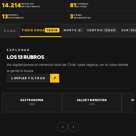
14.214
81
NEGOCIOS
COMUNAS
ENCONTRADOS
ACTIVAS
13
3
RUBROS
ZONAS
DISPONIBLES
GEOGRAFICAS
TODO CHILE
14214
NORTE
0
CENTRO
13849
SUR
36
ZONA
EXPLORAR
LOS 13 RUBROS
Así digitalizamos el comercio local de Chile: cada negocio, en el rubro donde
la gente lo busca.
↗
LIMPIAR FILTROS
GASTRONOMIA
SALUD Y BIENESTAR
OF
1508
1320
‹
›