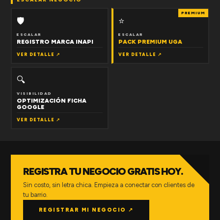
PREMIUM
🛡
⭐
ESCALAR
ESCALAR
REGISTRO MARCA INAPI
PACK PREMIUM UGA
VER DETALLE ↗
VER DETALLE ↗
🔍
VISIBILIDAD
OPTIMIZACIÓN FICHA
GOOGLE
VER DETALLE ↗
REGISTRA TU NEGOCIO GRATIS HOY.
Sin costo, sin letra chica. Empieza a conectar con clientes de
tu barrio.
REGISTRAR MI NEGOCIO ↗