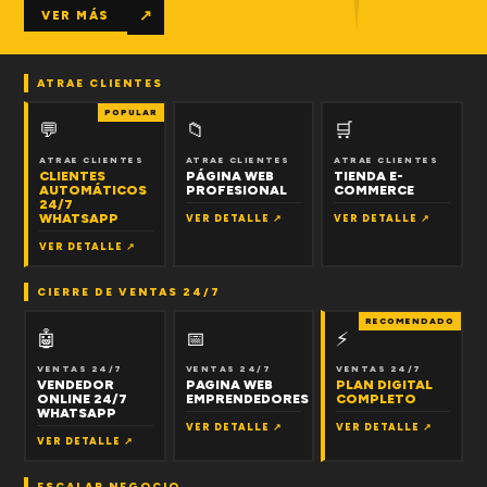
↗
VER MÁS
ATRAE CLIENTES
POPULAR
💬
📁
🛒
ATRAE CLIENTES
ATRAE CLIENTES
ATRAE CLIENTES
CLIENTES
PÁGINA WEB
TIENDA E-
AUTOMÁTICOS
PROFESIONAL
COMMERCE
24/7
WHATSAPP
VER DETALLE ↗
VER DETALLE ↗
VER DETALLE ↗
CIERRE DE VENTAS 24/7
RECOMENDADO
🤖
📅
⚡
VENTAS 24/7
VENTAS 24/7
VENTAS 24/7
VENDEDOR
PAGINA WEB
PLAN DIGITAL
ONLINE 24/7
EMPRENDEDORES
COMPLETO
WHATSAPP
VER DETALLE ↗
VER DETALLE ↗
VER DETALLE ↗
ESCALAR NEGOCIO