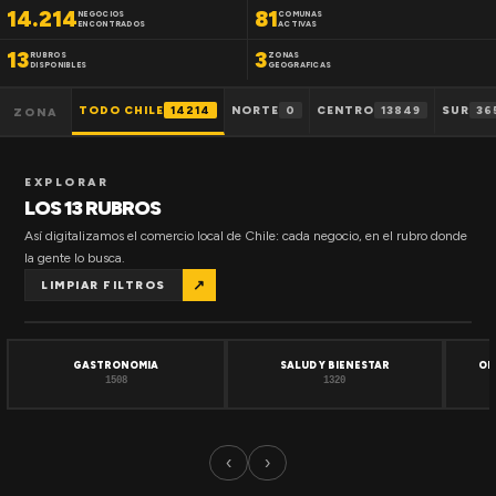
14.214
81
NEGOCIOS
COMUNAS
ENCONTRADOS
ACTIVAS
13
3
RUBROS
ZONAS
DISPONIBLES
GEOGRAFICAS
TODO CHILE
14214
NORTE
0
CENTRO
13849
SUR
36
ZONA
EXPLORAR
LOS 13 RUBROS
Así digitalizamos el comercio local de Chile: cada negocio, en el rubro donde
la gente lo busca.
↗
LIMPIAR FILTROS
GASTRONOMIA
SALUD Y BIENESTAR
OF
1508
1320
‹
›