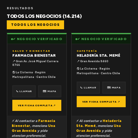
RESULTADOS
TODOS LOS NEGOCIOS (14.214)
TODOS LOS NEGOCIOS
✔ NEGOCIO VERIFICADO
✔ NEGOCIO VERIFICADO
SALUD Y BIENESTAR
CAFETERÍA
FARMACIA BIENESTAR
HELADERÍA STA. MEMÉ
📍 Gran Av. José Miguel Carrera
📍 Gran Avenida 8460
8766
🌎 La Cisterna · Región
🌎 La Cisterna · Región
Metropolitana · Centro Chile
Metropolitana · Centro Chile
📞 LLAMAR
🗺 MAPA
📞 LLAMAR
🗺 MAPA
VER FICHA COMPLETA ↗
VER FICHA COMPLETA ↗
⚡ Al contactar a
Farmacia
⚡ Al contactar a
Heladería
Bienestar
, menciona
Una
Sta. Memé
, menciona
Una
Gran Avenida
y pide
Gran Avenida
y pide
atencion preferencial.
atencion preferencial.