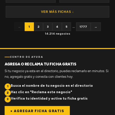
VER MÁS FICHAS ↓
←
1
2
3
4
5
...
1777
→
14.214 negocios
CENTRO DE AYUDA
AGREGA O RECLAMA TU FICHA GRATIS
Si tu negocio ya esta en el directorio, puedes reclamarlo en minutos. Si
no, agregalo gratis y conecta con clientes hoy.
Busca el nombre de tu negocio en el directorio
1
Haz clic en "Reclama este negocio"
2
Verifica tu identidad y activa tu ficha gratis
3
+ AGREGAR FICHA GRATIS