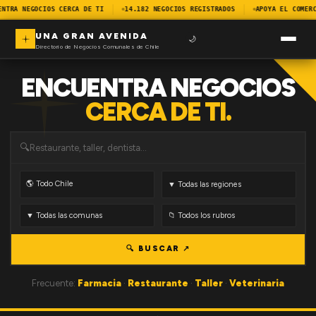
ENTRA NEGOCIOS CERCA DE TI
14.182 NEGOCIOS REGISTRADOS
APOYA EL COMERC
UNA GRAN AVENIDA
🌙
Directorio de Negocios Comunales de Chile
ENCUENTRA NEGOCIOS
CERCA DE TI.
🔍
🔍 BUSCAR ↗
Frecuente:
Farmacia
·
Restaurante
·
Taller
·
Veterinaria