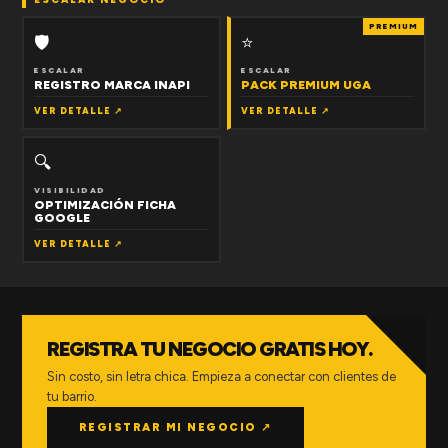
PREMIUM
🛡
⭐
ESCALAR
ESCALAR
REGISTRO MARCA INAPI
PACK PREMIUM UGA
VER DETALLE ↗
VER DETALLE ↗
🔍
VISIBILIDAD
OPTIMIZACIÓN FICHA
GOOGLE
VER DETALLE ↗
REGISTRA TU NEGOCIO GRATIS HOY.
Sin costo, sin letra chica. Empieza a conectar con clientes de
tu barrio.
REGISTRAR MI NEGOCIO ↗