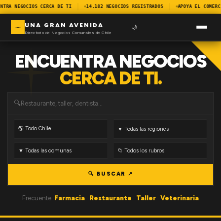
NTRA NEGOCIOS CERCA DE TI
14.182 NEGOCIOS REGISTRADOS
APOYA EL COMERC
UNA GRAN AVENIDA
🌙
Directorio de Negocios Comunales de Chile
ENCUENTRA NEGOCIOS
CERCA DE TI.
🔍
🔍 BUSCAR ↗
Frecuente:
Farmacia
·
Restaurante
·
Taller
·
Veterinaria