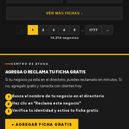
VER MÁS FICHAS ↓
←
1
2
3
4
5
...
1777
→
14.214 negocios
CENTRO DE AYUDA
AGREGA O RECLAMA TU FICHA GRATIS
Si tu negocio ya esta en el directorio, puedes reclamarlo en minutos. Si
no, agregalo gratis y conecta con clientes hoy.
Busca el nombre de tu negocio en el directorio
1
Haz clic en "Reclama este negocio"
2
Verifica tu identidad y activa tu ficha gratis
3
+ AGREGAR FICHA GRATIS