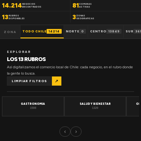
14.214
81
NEGOCIOS
COMUNAS
ENCONTRADOS
ACTIVAS
13
3
RUBROS
ZONAS
DISPONIBLES
GEOGRAFICAS
TODO CHILE
14214
NORTE
0
CENTRO
13849
SUR
36
ZONA
EXPLORAR
LOS 13 RUBROS
Así digitalizamos el comercio local de Chile: cada negocio, en el rubro donde
la gente lo busca.
↗
LIMPIAR FILTROS
GASTRONOMIA
SALUD Y BIENESTAR
OF
1508
1320
‹
›