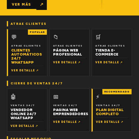
↗
VER MÁS
ATRAE CLIENTES
POPULAR
💬
📁
🛒
ATRAE CLIENTES
ATRAE CLIENTES
ATRAE CLIENTES
CLIENTES
PÁGINA WEB
TIENDA E-
AUTOMÁTICOS
PROFESIONAL
COMMERCE
24/7
WHATSAPP
VER DETALLE ↗
VER DETALLE ↗
VER DETALLE ↗
CIERRE DE VENTAS 24/7
RECOMENDADO
🤖
📅
⚡
VENTAS 24/7
VENTAS 24/7
VENTAS 24/7
VENDEDOR
PAGINA WEB
PLAN DIGITAL
ONLINE 24/7
EMPRENDEDORES
COMPLETO
WHATSAPP
VER DETALLE ↗
VER DETALLE ↗
VER DETALLE ↗
ESCALAR NEGOCIO