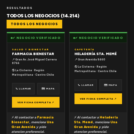
RESULTADOS
TODOS LOS NEGOCIOS (14.214)
TODOS LOS NEGOCIOS
✔ NEGOCIO VERIFICADO
✔ NEGOCIO VERIFICADO
SALUD Y BIENESTAR
CAFETERÍA
FARMACIA BIENESTAR
HELADERÍA STA. MEMÉ
📍 Gran Av. José Miguel Carrera
📍 Gran Avenida 8460
8766
🌎 La Cisterna · Región
🌎 La Cisterna · Región
Metropolitana · Centro Chile
Metropolitana · Centro Chile
📞 LLAMAR
🗺 MAPA
📞 LLAMAR
🗺 MAPA
VER FICHA COMPLETA ↗
VER FICHA COMPLETA ↗
⚡ Al contactar a
Farmacia
⚡ Al contactar a
Heladería
Bienestar
, menciona
Una
Sta. Memé
, menciona
Una
Gran Avenida
y pide
Gran Avenida
y pide
atencion preferencial.
atencion preferencial.