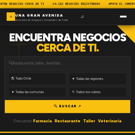
NTRA NEGOCIOS CERCA DE TI
14.182 NEGOCIOS REGISTRADOS
APOYA EL COMERC
UNA GRAN AVENIDA
🌙
Directorio de Negocios Comunales de Chile
ENCUENTRA NEGOCIOS
CERCA DE TI.
🔍
🔍 BUSCAR ↗
Frecuente:
Farmacia
·
Restaurante
·
Taller
·
Veterinaria