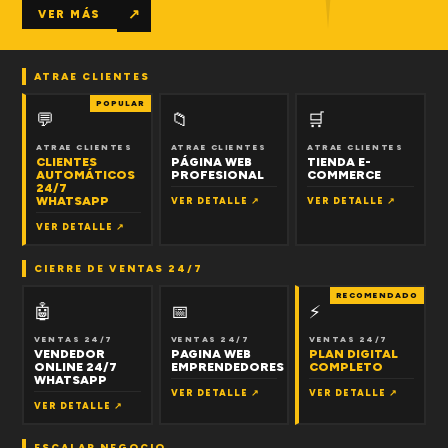
↗
VER MÁS
ATRAE CLIENTES
POPULAR
💬
📁
🛒
ATRAE CLIENTES
ATRAE CLIENTES
ATRAE CLIENTES
CLIENTES
PÁGINA WEB
TIENDA E-
AUTOMÁTICOS
PROFESIONAL
COMMERCE
24/7
WHATSAPP
VER DETALLE ↗
VER DETALLE ↗
VER DETALLE ↗
CIERRE DE VENTAS 24/7
RECOMENDADO
🤖
📅
⚡
VENTAS 24/7
VENTAS 24/7
VENTAS 24/7
VENDEDOR
PAGINA WEB
PLAN DIGITAL
ONLINE 24/7
EMPRENDEDORES
COMPLETO
WHATSAPP
VER DETALLE ↗
VER DETALLE ↗
VER DETALLE ↗
ESCALAR NEGOCIO