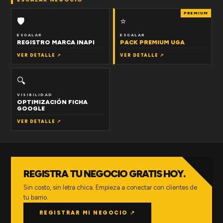
PREMIUM
🛡
⭐
ESCALAR
ESCALAR
REGISTRO MARCA INAPI
PACK PREMIUM UGA
VER DETALLE ↗
VER DETALLE ↗
🔍
VISIBILIDAD
OPTIMIZACIÓN FICHA
GOOGLE
VER DETALLE ↗
REGISTRA TU NEGOCIO GRATIS HOY.
Sin costo, sin letra chica. Empieza a conectar con clientes de
tu barrio.
REGISTRAR MI NEGOCIO ↗