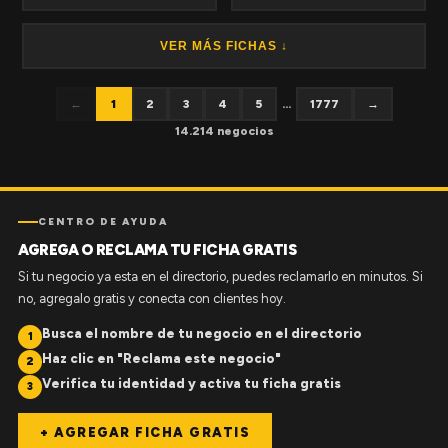
VER MÁS FICHAS ↓
←
1
2
3
4
5
...
1777
→
14.214 negocios
CENTRO DE AYUDA
AGREGA O RECLAMA TU FICHA GRATIS
Si tu negocio ya esta en el directorio, puedes reclamarlo en minutos. Si
no, agregalo gratis y conecta con clientes hoy.
Busca el nombre de tu negocio en el directorio
1
Haz clic en "Reclama este negocio"
2
Verifica tu identidad y activa tu ficha gratis
3
+ AGREGAR FICHA GRATIS