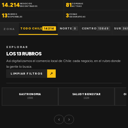
14.214
81
NEGOCIOS
COMUNAS
ENCONTRADOS
ACTIVAS
13
3
RUBROS
ZONAS
DISPONIBLES
GEOGRAFICAS
TODO CHILE
14214
NORTE
0
CENTRO
13849
SUR
36
ZONA
EXPLORAR
LOS 13 RUBROS
Así digitalizamos el comercio local de Chile: cada negocio, en el rubro donde
la gente lo busca.
↗
LIMPIAR FILTROS
GASTRONOMIA
SALUD Y BIENESTAR
OF
1508
1320
‹
›