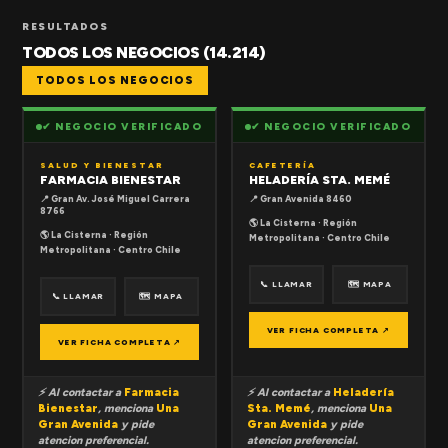
RESULTADOS
TODOS LOS NEGOCIOS (14.214)
TODOS LOS NEGOCIOS
✔ NEGOCIO VERIFICADO
✔ NEGOCIO VERIFICADO
SALUD Y BIENESTAR
CAFETERÍA
FARMACIA BIENESTAR
HELADERÍA STA. MEMÉ
📍 Gran Av. José Miguel Carrera
📍 Gran Avenida 8460
8766
🌎 La Cisterna · Región
🌎 La Cisterna · Región
Metropolitana · Centro Chile
Metropolitana · Centro Chile
📞 LLAMAR
🗺 MAPA
📞 LLAMAR
🗺 MAPA
VER FICHA COMPLETA ↗
VER FICHA COMPLETA ↗
⚡ Al contactar a
Farmacia
⚡ Al contactar a
Heladería
Bienestar
, menciona
Una
Sta. Memé
, menciona
Una
Gran Avenida
y pide
Gran Avenida
y pide
atencion preferencial.
atencion preferencial.