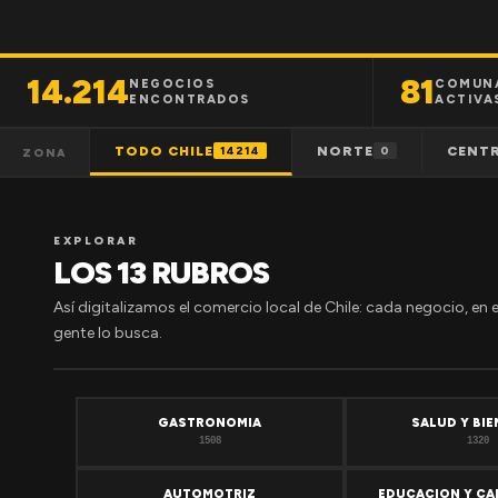
14.214
81
NEGOCIOS
COMUN
ENCONTRADOS
ACTIVA
TODO CHILE
NORTE
CENT
14214
0
ZONA
EXPLORAR
LOS 13 RUBROS
Así digitalizamos el comercio local de Chile: cada negocio, en 
gente lo busca.
GASTRONOMIA
SALUD Y BI
1508
1320
AUTOMOTRIZ
EDUCACION Y CA