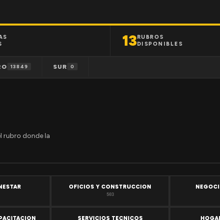
13
AS
RUBROS
S
DISPONIBLES
RO
SUR
13849
0
el rubro donde la
ENESTAR
OFICIOS Y CONSTRUCCION
NEGOCI
503
PACITACION
SERVICIOS TECNICOS
HOGAR