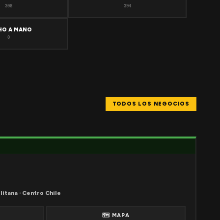
308
394
HO A MANO
0
TODOS LOS NEGOCIOS
litana · Centro Chile
🗺 MAPA