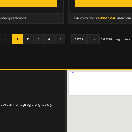
ncion preferencial.
⚡ Al contactar a
GreenVal
, mencion
←
1
2
3
4
5
...
1777
→
14.214 negocios
tos. Si no, agregalo gratis y