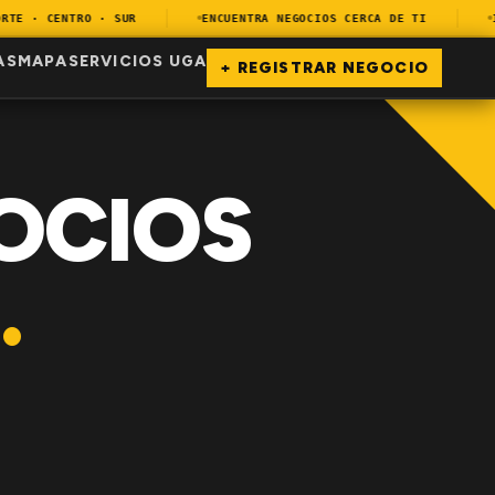
E · CENTRO · SUR
ENCUENTRA NEGOCIOS CERCA DE TI
14.
AS
MAPA
SERVICIOS UGA
+ REGISTRAR NEGOCIO
OCIOS
.