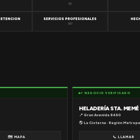
63
RETENCION
SERVICIOS PROFESIONALES
HEC
357
✔ NEGOCIO VERIFICADO
HELADERÍA STA. MEMÉ
📍 Gran Avenida 8460
🌎 La Cisterna · Región Metropo
🗺 MAPA
📞 LLAMAR