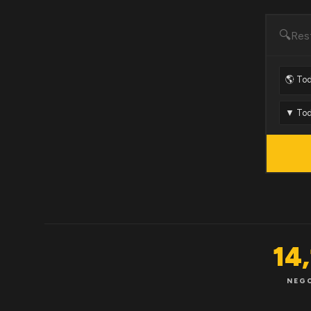
🔍
14
NEG