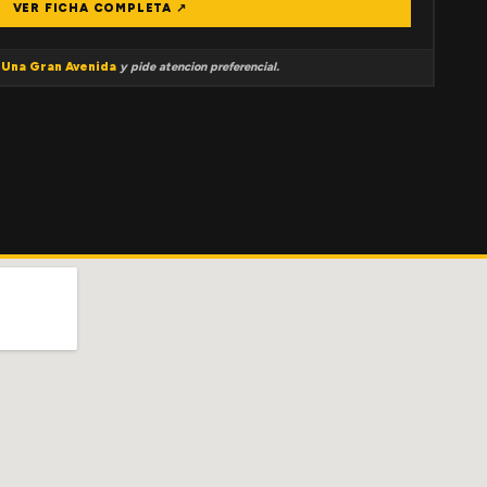
VER FICHA COMPLETA ↗
a
Una Gran Avenida
y pide atencion preferencial.