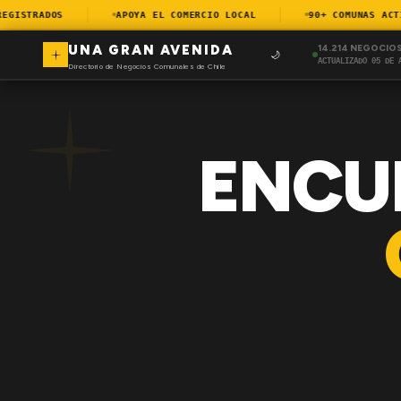
ISTRADOS
APOYA EL COMERCIO LOCAL
90+ COMUNAS ACTIVA
UNA GRAN AVENIDA
14.214 NEGOCIO
🌙
ACTUALIZADO 05 DE 
Directorio de Negocios Comunales de Chile
ENCU