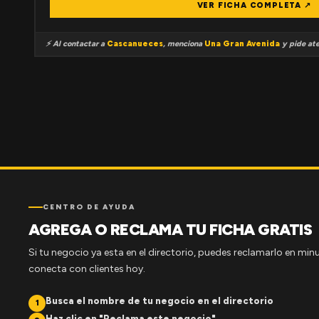
VER FICHA COMPLETA ↗
⚡ Al contactar a
Cascanueces
, menciona
Una Gran Avenida
y pide ate
CENTRO DE AYUDA
AGREGA O RECLAMA TU FICHA GRATIS
Si tu negocio ya esta en el directorio, puedes reclamarlo en minu
conecta con clientes hoy.
Busca el nombre de tu negocio en el directorio
1
Haz clic en "Reclama este negocio"