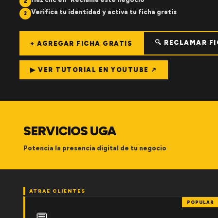
2
Verifica tu identidad y activa tu ficha gratis
3
🔍 RECLAMAR F
+ AGREGAR FICHA GRATIS
▶ VER TUTORIAL EN YOUTUBE ↗
SERVICIOS UGA
Potencia la presencia digital de tu negocio
ATRAE CLIENTES
POPULAR