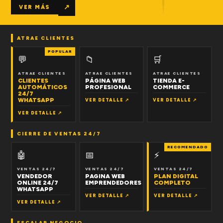
↗
VER MÁS
ATRAE CLIENTES
POPULAR
💬
📁
🛒
ATRAE CLIENTES
ATRAE CLIENTES
ATRAE CLIENTES
CLIENTES
PÁGINA WEB
TIENDA E-
AUTOMÁTICOS
PROFESIONAL
COMMERCE
24/7
WHATSAPP
VER DETALLE ↗
VER DETALLE ↗
VER DETALLE ↗
CIERRE DE VENTAS 24/7
RECOMENDADO
🤖
📅
⚡
VENTAS 24/7
VENTAS 24/7
VENTAS 24/7
VENDEDOR
PAGINA WEB
PLAN DIGITAL
ONLINE 24/7
EMPRENDEDORES
COMPLETO
WHATSAPP
VER DETALLE ↗
VER DETALLE ↗
VER DETALLE ↗
ESCALAR NEGOCIO