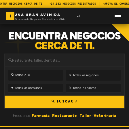
ENTRA NEGOCIOS CERCA DE TI
14.182 NEGOCIOS REGISTRADOS
APOYA EL COMERC
UNA GRAN AVENIDA
🌙
Directorio de Negocios Comunales de Chile
ENCUENTRA NEGOCIOS
CERCA DE TI.
🔍
🔍 BUSCAR ↗
Frecuente:
Farmacia
·
Restaurante
·
Taller
·
Veterinaria