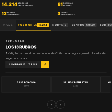
14.214
81
NEGOCIOS
COMUNAS
ENCONTRADOS
ACTIVAS
13
3
RUBROS
ZONAS
DISPONIBLES
GEOGRAFICAS
TODO CHILE
14214
NORTE
0
CENTRO
13849
SUR
36
ZONA
EXPLORAR
LOS 13 RUBROS
Así digitalizamos el comercio local de Chile: cada negocio, en el rubro donde
la gente lo busca.
↗
LIMPIAR FILTROS
GASTRONOMIA
SALUD Y BIENESTAR
OF
1508
1320
‹
›