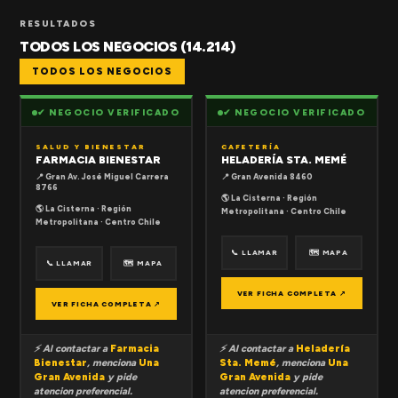
RESULTADOS
TODOS LOS NEGOCIOS (14.214)
TODOS LOS NEGOCIOS
✔ NEGOCIO VERIFICADO
✔ NEGOCIO VERIFICADO
SALUD Y BIENESTAR
CAFETERÍA
FARMACIA BIENESTAR
HELADERÍA STA. MEMÉ
📍 Gran Av. José Miguel Carrera
📍 Gran Avenida 8460
8766
🌎 La Cisterna · Región
🌎 La Cisterna · Región
Metropolitana · Centro Chile
Metropolitana · Centro Chile
📞 LLAMAR
🗺 MAPA
📞 LLAMAR
🗺 MAPA
VER FICHA COMPLETA ↗
VER FICHA COMPLETA ↗
⚡ Al contactar a
Farmacia
⚡ Al contactar a
Heladería
Bienestar
, menciona
Una
Sta. Memé
, menciona
Una
Gran Avenida
y pide
Gran Avenida
y pide
atencion preferencial.
atencion preferencial.