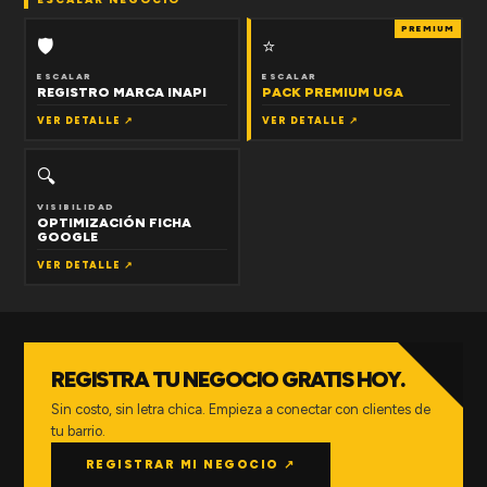
PREMIUM
🛡
⭐
ESCALAR
ESCALAR
REGISTRO MARCA INAPI
PACK PREMIUM UGA
VER DETALLE ↗
VER DETALLE ↗
🔍
VISIBILIDAD
OPTIMIZACIÓN FICHA
GOOGLE
VER DETALLE ↗
REGISTRA TU NEGOCIO GRATIS HOY.
Sin costo, sin letra chica. Empieza a conectar con clientes de
tu barrio.
REGISTRAR MI NEGOCIO ↗