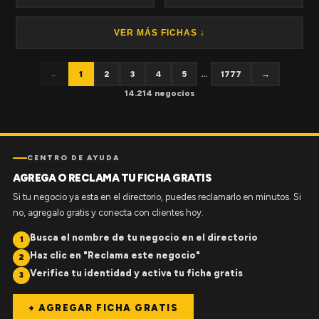
VER MÁS FICHAS ↓
←
1
2
3
4
5
...
1777
→
14.214 negocios
CENTRO DE AYUDA
AGREGA O RECLAMA TU FICHA GRATIS
Si tu negocio ya esta en el directorio, puedes reclamarlo en minutos. Si
no, agregalo gratis y conecta con clientes hoy.
Busca el nombre de tu negocio en el directorio
1
Haz clic en "Reclama este negocio"
2
Verifica tu identidad y activa tu ficha gratis
3
+ AGREGAR FICHA GRATIS