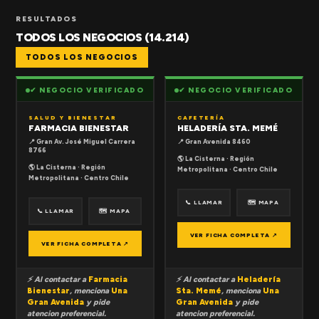
RESULTADOS
TODOS LOS NEGOCIOS (14.214)
TODOS LOS NEGOCIOS
✔ NEGOCIO VERIFICADO
✔ NEGOCIO VERIFICADO
SALUD Y BIENESTAR
CAFETERÍA
FARMACIA BIENESTAR
HELADERÍA STA. MEMÉ
📍 Gran Av. José Miguel Carrera
📍 Gran Avenida 8460
8766
🌎 La Cisterna · Región
🌎 La Cisterna · Región
Metropolitana · Centro Chile
Metropolitana · Centro Chile
📞 LLAMAR
🗺 MAPA
📞 LLAMAR
🗺 MAPA
VER FICHA COMPLETA ↗
VER FICHA COMPLETA ↗
⚡ Al contactar a
Farmacia
⚡ Al contactar a
Heladería
Bienestar
, menciona
Una
Sta. Memé
, menciona
Una
Gran Avenida
y pide
Gran Avenida
y pide
atencion preferencial.
atencion preferencial.