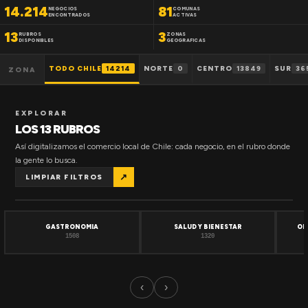
14.214
81
NEGOCIOS
COMUNAS
ENCONTRADOS
ACTIVAS
13
3
RUBROS
ZONAS
DISPONIBLES
GEOGRAFICAS
TODO CHILE
14214
NORTE
0
CENTRO
13849
SUR
36
ZONA
EXPLORAR
LOS 13 RUBROS
Así digitalizamos el comercio local de Chile: cada negocio, en el rubro donde
la gente lo busca.
↗
LIMPIAR FILTROS
GASTRONOMIA
SALUD Y BIENESTAR
OF
1508
1320
‹
›