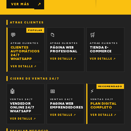
↗
VER MÁS
ATRAE CLIENTES
POPULAR
💬
📁
🛒
ATRAE CLIENTES
ATRAE CLIENTES
ATRAE CLIENTES
CLIENTES
PÁGINA WEB
TIENDA E-
AUTOMÁTICOS
PROFESIONAL
COMMERCE
24/7
WHATSAPP
VER DETALLE ↗
VER DETALLE ↗
VER DETALLE ↗
CIERRE DE VENTAS 24/7
RECOMENDADO
🤖
📅
⚡
VENTAS 24/7
VENTAS 24/7
VENTAS 24/7
VENDEDOR
PAGINA WEB
PLAN DIGITAL
ONLINE 24/7
EMPRENDEDORES
COMPLETO
WHATSAPP
VER DETALLE ↗
VER DETALLE ↗
VER DETALLE ↗
ESCALAR NEGOCIO