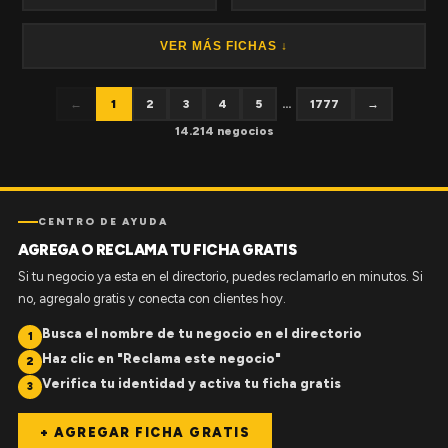
VER MÁS FICHAS ↓
←
1
2
3
4
5
...
1777
→
14.214 negocios
CENTRO DE AYUDA
AGREGA O RECLAMA TU FICHA GRATIS
Si tu negocio ya esta en el directorio, puedes reclamarlo en minutos. Si
no, agregalo gratis y conecta con clientes hoy.
Busca el nombre de tu negocio en el directorio
1
Haz clic en "Reclama este negocio"
2
Verifica tu identidad y activa tu ficha gratis
3
+ AGREGAR FICHA GRATIS