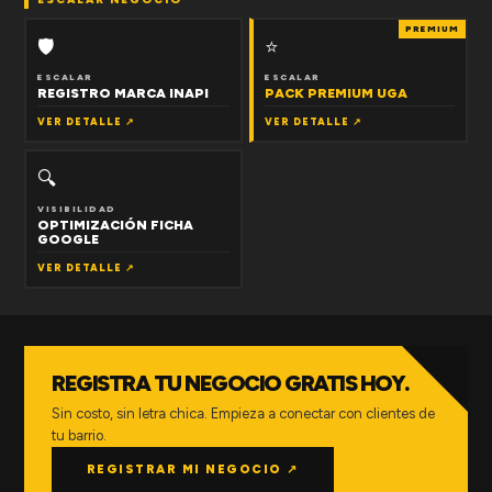
PREMIUM
🛡
⭐
ESCALAR
ESCALAR
REGISTRO MARCA INAPI
PACK PREMIUM UGA
VER DETALLE ↗
VER DETALLE ↗
🔍
VISIBILIDAD
OPTIMIZACIÓN FICHA
GOOGLE
VER DETALLE ↗
REGISTRA TU NEGOCIO GRATIS HOY.
Sin costo, sin letra chica. Empieza a conectar con clientes de
tu barrio.
REGISTRAR MI NEGOCIO ↗