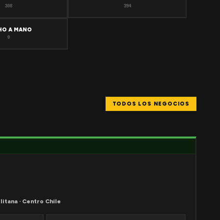
308
394
HO A MANO
0
TODOS LOS NEGOCIOS
litana · Centro Chile