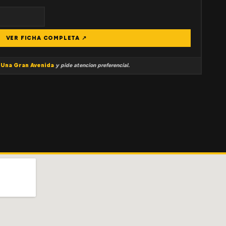
VER FICHA COMPLETA ↗
a
Una Gran Avenida
y pide atencion preferencial.