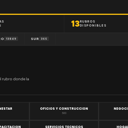
13
AS
RUBROS
S
DISPONIBLES
RO
SUR
13849
365
el rubro donde la
ENESTAR
OFICIOS Y CONSTRUCCION
NEGOCI
503
PACITACION
SERVICIOS TECNICOS
HOGAR