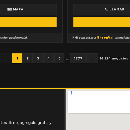
🗺 MAPA
📞 LLAMAR
ncion preferencial.
⚡ Al contactar a
GreenVal
, mencion
←
1
2
3
4
5
...
1777
→
14.214 negocios
tos. Si no, agregalo gratis y