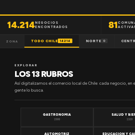
14.214
81
NEGOCIOS
COMUN
ENCONTRADOS
ACTIVA
TODO CHILE
NORTE
CENT
14214
0
ZONA
EXPLORAR
LOS 13 RUBROS
Así digitalizamos el comercio local de Chile: cada negocio, en 
gente lo busca.
GASTRONOMIA
SALUD Y BI
1508
1320
AUTOMOTRIZ
EDUCACION Y CA