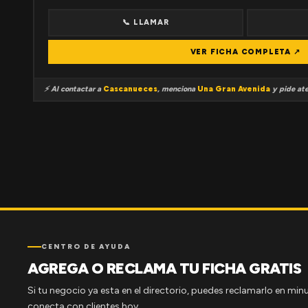
📞 LLAMAR
VER FICHA COMPLETA ↗
⚡ Al contactar a
Cascanueces
, menciona
Una Gran Avenida
y pide ate
CENTRO DE AYUDA
AGREGA O RECLAMA TU FICHA GRATIS
Si tu negocio ya esta en el directorio, puedes reclamarlo en minu
conecta con clientes hoy.