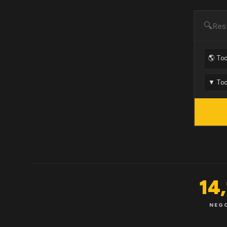
🔍
14
NEG