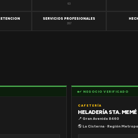
63
RETENCION
SERVICIOS PROFESIONALES
HEC
357
✔ NEGOCIO VERIFICADO
CAFETERÍA
HELADERÍA STA. MEMÉ
📍 Gran Avenida 8460
🌎 La Cisterna · Región Metropo