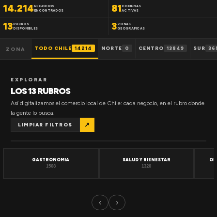
14.214
81
NEGOCIOS
COMUNAS
ENCONTRADOS
ACTIVAS
13
3
RUBROS
ZONAS
DISPONIBLES
GEOGRAFICAS
TODO CHILE
14214
NORTE
0
CENTRO
13849
SUR
36
ZONA
EXPLORAR
LOS 13 RUBROS
Así digitalizamos el comercio local de Chile: cada negocio, en el rubro donde
la gente lo busca.
↗
LIMPIAR FILTROS
GASTRONOMIA
SALUD Y BIENESTAR
OF
1508
1320
‹
›