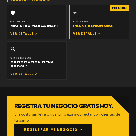
PREMIUM
🛡
⭐
ESCALAR
ESCALAR
REGISTRO MARCA INAPI
PACK PREMIUM UGA
VER DETALLE ↗
VER DETALLE ↗
🔍
VISIBILIDAD
OPTIMIZACIÓN FICHA
GOOGLE
VER DETALLE ↗
REGISTRA TU NEGOCIO GRATIS HOY.
Sin costo, sin letra chica. Empieza a conectar con clientes de
tu barrio.
REGISTRAR MI NEGOCIO ↗