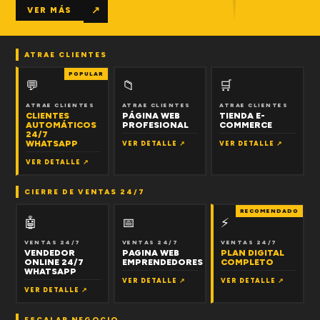
↗
VER MÁS
ATRAE CLIENTES
POPULAR
💬
📁
🛒
ATRAE CLIENTES
ATRAE CLIENTES
ATRAE CLIENTES
CLIENTES
PÁGINA WEB
TIENDA E-
AUTOMÁTICOS
PROFESIONAL
COMMERCE
24/7
WHATSAPP
VER DETALLE ↗
VER DETALLE ↗
VER DETALLE ↗
CIERRE DE VENTAS 24/7
RECOMENDADO
🤖
📅
⚡
VENTAS 24/7
VENTAS 24/7
VENTAS 24/7
VENDEDOR
PAGINA WEB
PLAN DIGITAL
ONLINE 24/7
EMPRENDEDORES
COMPLETO
WHATSAPP
VER DETALLE ↗
VER DETALLE ↗
VER DETALLE ↗
ESCALAR NEGOCIO