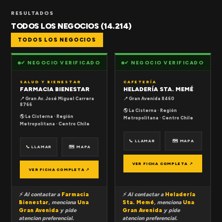
RESULTADOS
TODOS LOS NEGOCIOS (14.214)
TODOS LOS NEGOCIOS
✔ NEGOCIO VERIFICADO
✔ NEGOCIO VERIFICADO
SALUD Y BIENESTAR
CAFETERÍA
FARMACIA BIENESTAR
HELADERÍA STA. MEMÉ
📍 Gran Av. José Miguel Carrera
📍 Gran Avenida 8460
8766
🌎 La Cisterna · Región
🌎 La Cisterna · Región
Metropolitana · Centro Chile
Metropolitana · Centro Chile
📞 LLAMAR
🗺 MAPA
📞 LLAMAR
🗺 MAPA
VER FICHA COMPLETA ↗
VER FICHA COMPLETA ↗
⚡ Al contactar a
Farmacia
⚡ Al contactar a
Heladería
Bienestar
, menciona
Una
Sta. Memé
, menciona
Una
Gran Avenida
y pide
Gran Avenida
y pide
atencion preferencial.
atencion preferencial.