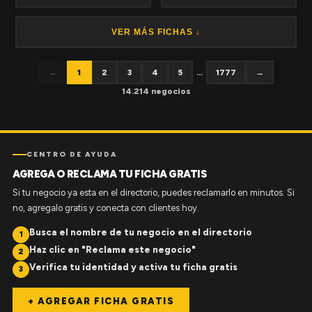
VER MÁS FICHAS ↓
←
1
2
3
4
5
...
1777
→
14.214 negocios
CENTRO DE AYUDA
AGREGA O RECLAMA TU FICHA GRATIS
Si tu negocio ya esta en el directorio, puedes reclamarlo en minutos. Si
no, agregalo gratis y conecta con clientes hoy.
Busca el nombre de tu negocio en el directorio
1
Haz clic en "Reclama este negocio"
2
Verifica tu identidad y activa tu ficha gratis
3
+ AGREGAR FICHA GRATIS