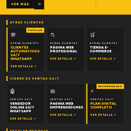
↗
VER MÁS
ATRAE CLIENTES
POPULAR
💬
📁
🛒
ATRAE CLIENTES
ATRAE CLIENTES
ATRAE CLIENTES
CLIENTES
PÁGINA WEB
TIENDA E-
AUTOMÁTICOS
PROFESIONAL
COMMERCE
24/7
WHATSAPP
VER DETALLE ↗
VER DETALLE ↗
VER DETALLE ↗
CIERRE DE VENTAS 24/7
RECOMENDADO
🤖
📅
⚡
VENTAS 24/7
VENTAS 24/7
VENTAS 24/7
VENDEDOR
PAGINA WEB
PLAN DIGITAL
ONLINE 24/7
EMPRENDEDORES
COMPLETO
WHATSAPP
VER DETALLE ↗
VER DETALLE ↗
VER DETALLE ↗
ESCALAR NEGOCIO