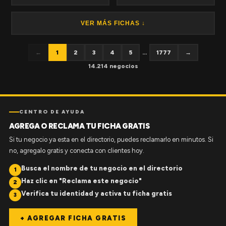
VER MÁS FICHAS ↓
←
1
2
3
4
5
...
1777
→
14.214 negocios
CENTRO DE AYUDA
AGREGA O RECLAMA TU FICHA GRATIS
Si tu negocio ya esta en el directorio, puedes reclamarlo en minutos. Si
no, agregalo gratis y conecta con clientes hoy.
Busca el nombre de tu negocio en el directorio
1
Haz clic en "Reclama este negocio"
2
Verifica tu identidad y activa tu ficha gratis
3
+ AGREGAR FICHA GRATIS