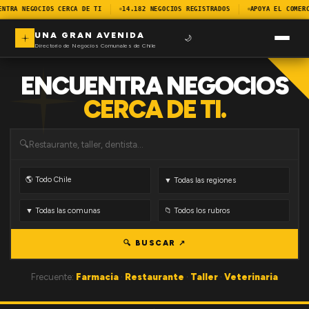
ENTRA NEGOCIOS CERCA DE TI
14.182 NEGOCIOS REGISTRADOS
APOYA EL COMERC
UNA GRAN AVENIDA
🌙
Directorio de Negocios Comunales de Chile
ENCUENTRA NEGOCIOS
CERCA DE TI.
🔍
🔍 BUSCAR ↗
Frecuente:
Farmacia
·
Restaurante
·
Taller
·
Veterinaria