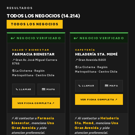
RESULTADOS
TODOS LOS NEGOCIOS (14.214)
TODOS LOS NEGOCIOS
✔ NEGOCIO VERIFICADO
✔ NEGOCIO VERIFICADO
SALUD Y BIENESTAR
CAFETERÍA
FARMACIA BIENESTAR
HELADERÍA STA. MEMÉ
📍 Gran Av. José Miguel Carrera
📍 Gran Avenida 8460
8766
🌎 La Cisterna · Región
🌎 La Cisterna · Región
Metropolitana · Centro Chile
Metropolitana · Centro Chile
📞 LLAMAR
🗺 MAPA
📞 LLAMAR
🗺 MAPA
VER FICHA COMPLETA ↗
VER FICHA COMPLETA ↗
⚡ Al contactar a
Farmacia
⚡ Al contactar a
Heladería
Bienestar
, menciona
Una
Sta. Memé
, menciona
Una
Gran Avenida
y pide
Gran Avenida
y pide
atencion preferencial.
atencion preferencial.