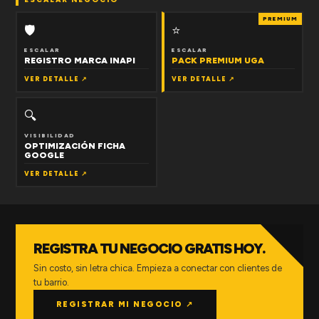
PREMIUM
🛡
⭐
ESCALAR
ESCALAR
REGISTRO MARCA INAPI
PACK PREMIUM UGA
VER DETALLE ↗
VER DETALLE ↗
🔍
VISIBILIDAD
OPTIMIZACIÓN FICHA
GOOGLE
VER DETALLE ↗
REGISTRA TU NEGOCIO GRATIS HOY.
Sin costo, sin letra chica. Empieza a conectar con clientes de
tu barrio.
REGISTRAR MI NEGOCIO ↗