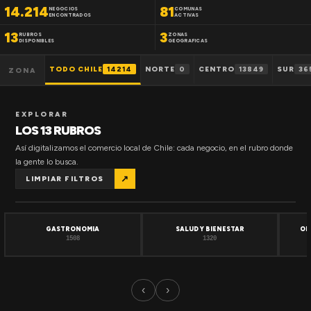
14.214
81
NEGOCIOS
COMUNAS
ENCONTRADOS
ACTIVAS
13
3
RUBROS
ZONAS
DISPONIBLES
GEOGRAFICAS
TODO CHILE
14214
NORTE
0
CENTRO
13849
SUR
36
ZONA
EXPLORAR
LOS 13 RUBROS
Así digitalizamos el comercio local de Chile: cada negocio, en el rubro donde
la gente lo busca.
↗
LIMPIAR FILTROS
GASTRONOMIA
SALUD Y BIENESTAR
OF
1508
1320
‹
›