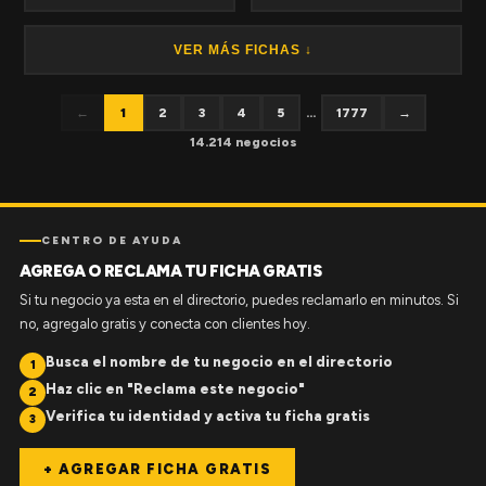
VER MÁS FICHAS ↓
←
1
2
3
4
5
...
1777
→
14.214 negocios
CENTRO DE AYUDA
AGREGA O RECLAMA TU FICHA GRATIS
Si tu negocio ya esta en el directorio, puedes reclamarlo en minutos. Si
no, agregalo gratis y conecta con clientes hoy.
Busca el nombre de tu negocio en el directorio
1
Haz clic en "Reclama este negocio"
2
Verifica tu identidad y activa tu ficha gratis
3
+ AGREGAR FICHA GRATIS