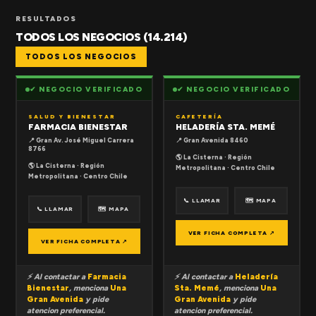
RESULTADOS
TODOS LOS NEGOCIOS (14.214)
TODOS LOS NEGOCIOS
✔ NEGOCIO VERIFICADO
✔ NEGOCIO VERIFICADO
SALUD Y BIENESTAR
CAFETERÍA
FARMACIA BIENESTAR
HELADERÍA STA. MEMÉ
📍 Gran Av. José Miguel Carrera
📍 Gran Avenida 8460
8766
🌎 La Cisterna · Región
🌎 La Cisterna · Región
Metropolitana · Centro Chile
Metropolitana · Centro Chile
📞 LLAMAR
🗺 MAPA
📞 LLAMAR
🗺 MAPA
VER FICHA COMPLETA ↗
VER FICHA COMPLETA ↗
⚡ Al contactar a
Farmacia
⚡ Al contactar a
Heladería
Bienestar
, menciona
Una
Sta. Memé
, menciona
Una
Gran Avenida
y pide
Gran Avenida
y pide
atencion preferencial.
atencion preferencial.