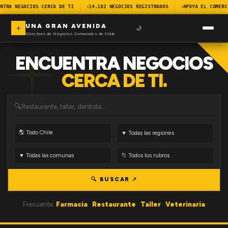
NTRA NEGOCIOS CERCA DE TI
14.182 NEGOCIOS REGISTRADOS
APOYA EL COMERC
UNA GRAN AVENIDA
🌙
Directorio de Negocios Comunales de Chile
ENCUENTRA NEGOCIOS
CERCA DE TI.
🔍
🔍 BUSCAR ↗
Frecuente:
Farmacia
·
Restaurante
·
Taller
·
Veterinaria