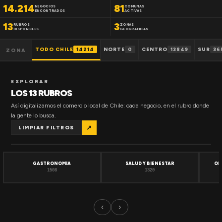
14.214
81
NEGOCIOS
COMUNAS
ENCONTRADOS
ACTIVAS
13
3
RUBROS
ZONAS
DISPONIBLES
GEOGRAFICAS
TODO CHILE
14214
NORTE
0
CENTRO
13849
SUR
36
ZONA
EXPLORAR
LOS 13 RUBROS
Así digitalizamos el comercio local de Chile: cada negocio, en el rubro donde
la gente lo busca.
↗
LIMPIAR FILTROS
GASTRONOMIA
SALUD Y BIENESTAR
OF
1508
1320
‹
›