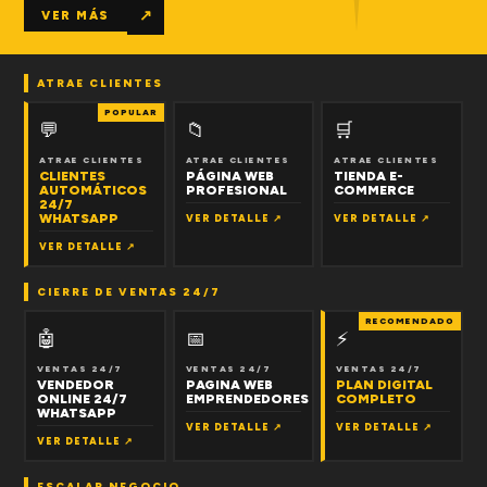
↗
VER MÁS
ATRAE CLIENTES
POPULAR
💬
📁
🛒
ATRAE CLIENTES
ATRAE CLIENTES
ATRAE CLIENTES
CLIENTES
PÁGINA WEB
TIENDA E-
AUTOMÁTICOS
PROFESIONAL
COMMERCE
24/7
WHATSAPP
VER DETALLE ↗
VER DETALLE ↗
VER DETALLE ↗
CIERRE DE VENTAS 24/7
RECOMENDADO
🤖
📅
⚡
VENTAS 24/7
VENTAS 24/7
VENTAS 24/7
VENDEDOR
PAGINA WEB
PLAN DIGITAL
ONLINE 24/7
EMPRENDEDORES
COMPLETO
WHATSAPP
VER DETALLE ↗
VER DETALLE ↗
VER DETALLE ↗
ESCALAR NEGOCIO