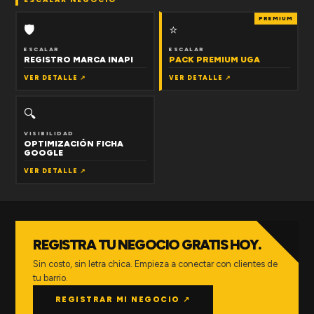
PREMIUM
🛡
⭐
ESCALAR
ESCALAR
REGISTRO MARCA INAPI
PACK PREMIUM UGA
VER DETALLE ↗
VER DETALLE ↗
🔍
VISIBILIDAD
OPTIMIZACIÓN FICHA
GOOGLE
VER DETALLE ↗
REGISTRA TU NEGOCIO GRATIS HOY.
Sin costo, sin letra chica. Empieza a conectar con clientes de
tu barrio.
REGISTRAR MI NEGOCIO ↗