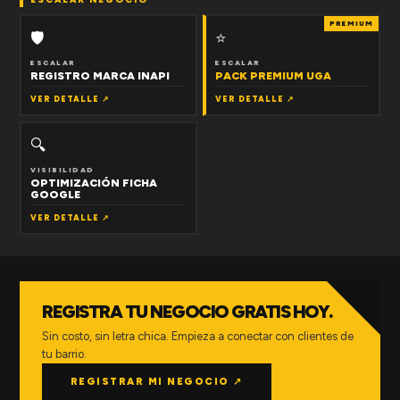
PREMIUM
🛡
⭐
ESCALAR
ESCALAR
REGISTRO MARCA INAPI
PACK PREMIUM UGA
VER DETALLE ↗
VER DETALLE ↗
🔍
VISIBILIDAD
OPTIMIZACIÓN FICHA
GOOGLE
VER DETALLE ↗
REGISTRA TU NEGOCIO GRATIS HOY.
Sin costo, sin letra chica. Empieza a conectar con clientes de
tu barrio.
REGISTRAR MI NEGOCIO ↗