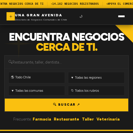
ENTRA NEGOCIOS CERCA DE TI
14.182 NEGOCIOS REGISTRADOS
APOYA EL COMERC
UNA GRAN AVENIDA
🌙
Directorio de Negocios Comunales de Chile
ENCUENTRA NEGOCIOS
CERCA DE TI.
🔍
🔍 BUSCAR ↗
Frecuente:
Farmacia
·
Restaurante
·
Taller
·
Veterinaria