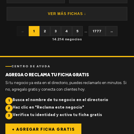
VER MÁS FICHAS ↓
←
1
2
3
4
5
...
1777
→
14.214 negocios
CENTRO DE AYUDA
AGREGA O RECLAMA TU FICHA GRATIS
Si tu negocio ya esta en el directorio, puedes reclamarlo en minutos. Si
no, agregalo gratis y conecta con clientes hoy.
Busca el nombre de tu negocio en el directorio
1
Haz clic en "Reclama este negocio"
2
Verifica tu identidad y activa tu ficha gratis
3
+ AGREGAR FICHA GRATIS