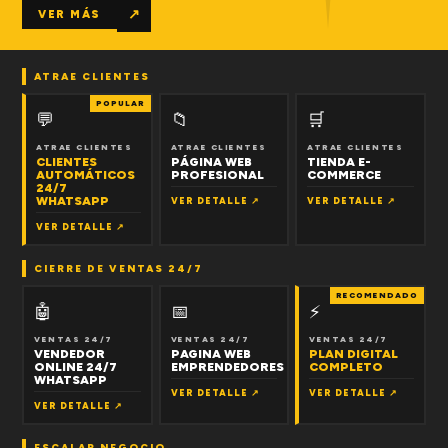
↗
VER MÁS
ATRAE CLIENTES
POPULAR
💬
📁
🛒
ATRAE CLIENTES
ATRAE CLIENTES
ATRAE CLIENTES
CLIENTES
PÁGINA WEB
TIENDA E-
AUTOMÁTICOS
PROFESIONAL
COMMERCE
24/7
WHATSAPP
VER DETALLE ↗
VER DETALLE ↗
VER DETALLE ↗
CIERRE DE VENTAS 24/7
RECOMENDADO
🤖
📅
⚡
VENTAS 24/7
VENTAS 24/7
VENTAS 24/7
VENDEDOR
PAGINA WEB
PLAN DIGITAL
ONLINE 24/7
EMPRENDEDORES
COMPLETO
WHATSAPP
VER DETALLE ↗
VER DETALLE ↗
VER DETALLE ↗
ESCALAR NEGOCIO