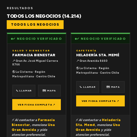
RESULTADOS
TODOS LOS NEGOCIOS (14.214)
TODOS LOS NEGOCIOS
✔ NEGOCIO VERIFICADO
✔ NEGOCIO VERIFICADO
SALUD Y BIENESTAR
CAFETERÍA
FARMACIA BIENESTAR
HELADERÍA STA. MEMÉ
📍 Gran Av. José Miguel Carrera
📍 Gran Avenida 8460
8766
🌎 La Cisterna · Región
🌎 La Cisterna · Región
Metropolitana · Centro Chile
Metropolitana · Centro Chile
📞 LLAMAR
🗺 MAPA
📞 LLAMAR
🗺 MAPA
VER FICHA COMPLETA ↗
VER FICHA COMPLETA ↗
⚡ Al contactar a
Farmacia
⚡ Al contactar a
Heladería
Bienestar
, menciona
Una
Sta. Memé
, menciona
Una
Gran Avenida
y pide
Gran Avenida
y pide
atencion preferencial.
atencion preferencial.