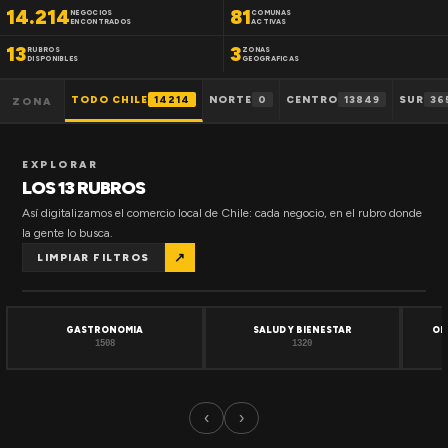
14.214
81
NEGOCIOS
COMUNAS
ENCONTRADOS
ACTIVAS
13
3
RUBROS
ZONAS
DISPONIBLES
GEOGRAFICAS
TODO CHILE
14214
NORTE
0
CENTRO
13849
SUR
36
ZONA
EXPLORAR
LOS 13 RUBROS
Así digitalizamos el comercio local de Chile: cada negocio, en el rubro donde
la gente lo busca.
↗
LIMPIAR FILTROS
GASTRONOMIA
SALUD Y BIENESTAR
OF
1508
1320
‹
›