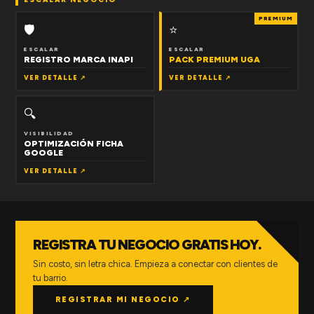
PREMIUM
🛡
⭐
ESCALAR
ESCALAR
REGISTRO MARCA INAPI
PACK PREMIUM UGA
VER DETALLE ↗
VER DETALLE ↗
🔍
VISIBILIDAD
OPTIMIZACIÓN FICHA
GOOGLE
VER DETALLE ↗
REGISTRA TU NEGOCIO GRATIS HOY.
Sin costo, sin letra chica. Empieza a conectar con clientes de
tu barrio.
REGISTRAR MI NEGOCIO ↗