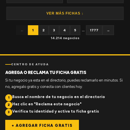
VER MÁS FICHAS ↓
←
1
2
3
4
5
...
1777
→
14.214 negocios
CENTRO DE AYUDA
AGREGA O RECLAMA TU FICHA GRATIS
Si tu negocio ya esta en el directorio, puedes reclamarlo en minutos. Si
no, agregalo gratis y conecta con clientes hoy.
Busca el nombre de tu negocio en el directorio
1
Haz clic en "Reclama este negocio"
2
Verifica tu identidad y activa tu ficha gratis
3
+ AGREGAR FICHA GRATIS