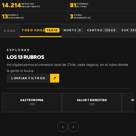
14.214
81
NEGOCIOS
COMUNAS
ENCONTRADOS
ACTIVAS
13
3
RUBROS
ZONAS
DISPONIBLES
GEOGRAFICAS
TODO CHILE
14214
NORTE
0
CENTRO
13849
SUR
36
ZONA
EXPLORAR
LOS 13 RUBROS
Así digitalizamos el comercio local de Chile: cada negocio, en el rubro donde
la gente lo busca.
↗
LIMPIAR FILTROS
GASTRONOMIA
SALUD Y BIENESTAR
OF
1508
1320
‹
›