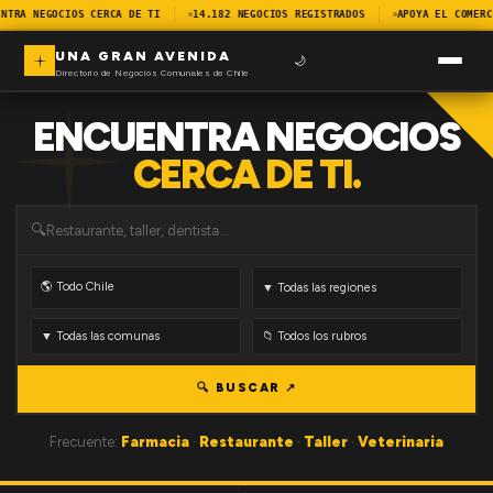
NTRA NEGOCIOS CERCA DE TI
14.182 NEGOCIOS REGISTRADOS
APOYA EL COMERC
UNA GRAN AVENIDA
🌙
Directorio de Negocios Comunales de Chile
ENCUENTRA NEGOCIOS
CERCA DE TI.
🔍
🔍 BUSCAR ↗
Frecuente:
Farmacia
·
Restaurante
·
Taller
·
Veterinaria