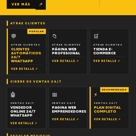
↗
VER MÁS
ATRAE CLIENTES
POPULAR
💬
📁
🛒
ATRAE CLIENTES
ATRAE CLIENTES
ATRAE CLIENTES
CLIENTES
PÁGINA WEB
TIENDA E-
AUTOMÁTICOS
PROFESIONAL
COMMERCE
24/7
WHATSAPP
VER DETALLE ↗
VER DETALLE ↗
VER DETALLE ↗
CIERRE DE VENTAS 24/7
RECOMENDADO
🤖
📅
⚡
VENTAS 24/7
VENTAS 24/7
VENTAS 24/7
VENDEDOR
PAGINA WEB
PLAN DIGITAL
ONLINE 24/7
EMPRENDEDORES
COMPLETO
WHATSAPP
VER DETALLE ↗
VER DETALLE ↗
VER DETALLE ↗
ESCALAR NEGOCIO