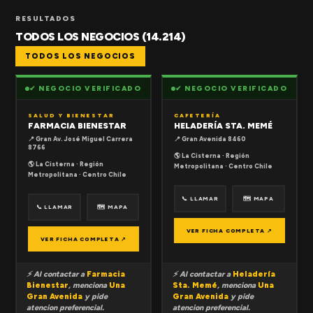
RESULTADOS
TODOS LOS NEGOCIOS (14.214)
TODOS LOS NEGOCIOS
✔ NEGOCIO VERIFICADO
✔ NEGOCIO VERIFICADO
SALUD Y BIENESTAR
CAFETERÍA
FARMACIA BIENESTAR
HELADERÍA STA. MEMÉ
📍 Gran Av. José Miguel Carrera
📍 Gran Avenida 8460
8766
🌎 La Cisterna · Región
🌎 La Cisterna · Región
Metropolitana · Centro Chile
Metropolitana · Centro Chile
📞 LLAMAR
🗺 MAPA
📞 LLAMAR
🗺 MAPA
VER FICHA COMPLETA ↗
VER FICHA COMPLETA ↗
⚡ Al contactar a
Farmacia
⚡ Al contactar a
Heladería
Bienestar
, menciona
Una
Sta. Memé
, menciona
Una
Gran Avenida
y pide
Gran Avenida
y pide
atencion preferencial.
atencion preferencial.