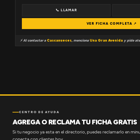
📞 LLAMAR
VER FICHA COMPLETA ↗
⚡ Al contactar a
Cascanueces
, menciona
Una Gran Avenida
y pide ate
CENTRO DE AYUDA
AGREGA O RECLAMA TU FICHA GRATIS
Si tu negocio ya esta en el directorio, puedes reclamarlo en minu
conecta con clientes hoy.