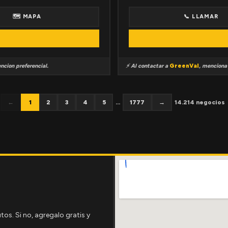
🗺 MAPA
📞 LLAMAR
ncion preferencial.
⚡ Al contactar a
GreenVal
, mencion
←
1
2
3
4
5
...
1777
→
14.214 negocios
tos. Si no, agregalo gratis y