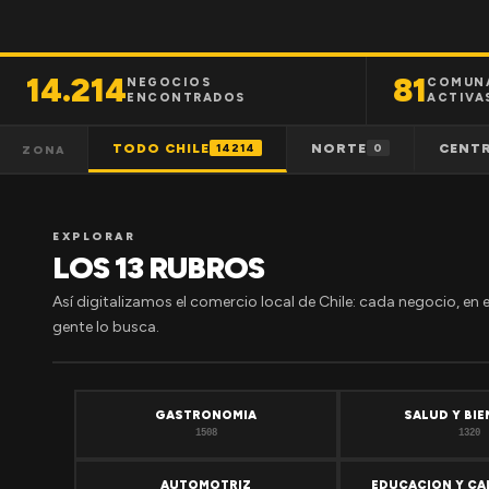
14.214
81
NEGOCIOS
COMUN
ENCONTRADOS
ACTIVA
TODO CHILE
NORTE
CENT
14214
0
ZONA
EXPLORAR
LOS 13 RUBROS
Así digitalizamos el comercio local de Chile: cada negocio, en 
gente lo busca.
GASTRONOMIA
SALUD Y BI
1508
1320
AUTOMOTRIZ
EDUCACION Y CA