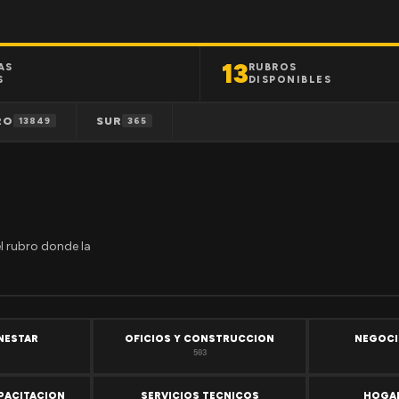
13
AS
RUBROS
S
DISPONIBLES
RO
SUR
13849
365
el rubro donde la
ENESTAR
OFICIOS Y CONSTRUCCION
NEGOCI
503
PACITACION
SERVICIOS TECNICOS
HOGAR