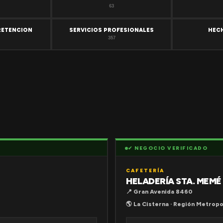
63
RETENCION
SERVICIOS PROFESIONALES
HEC
357
✔ NEGOCIO VERIFICADO
CAFETERÍA
HELADERÍA STA. MEMÉ
📍 Gran Avenida 8460
🌎 La Cisterna · Región Metropo