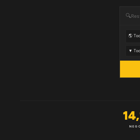
🔍
14
NEG