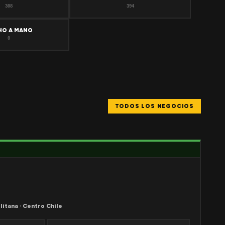
308
394
HO A MANO
0
TODOS LOS NEGOCIOS
litana · Centro Chile