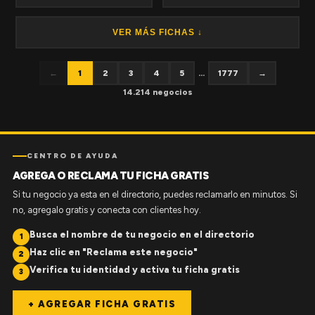
VER MÁS FICHAS ↓
←
1
2
3
4
5
...
1777
→
14.214 negocios
CENTRO DE AYUDA
AGREGA O RECLAMA TU FICHA GRATIS
Si tu negocio ya esta en el directorio, puedes reclamarlo en minutos. Si
no, agregalo gratis y conecta con clientes hoy.
Busca el nombre de tu negocio en el directorio
1
Haz clic en "Reclama este negocio"
2
Verifica tu identidad y activa tu ficha gratis
3
+ AGREGAR FICHA GRATIS