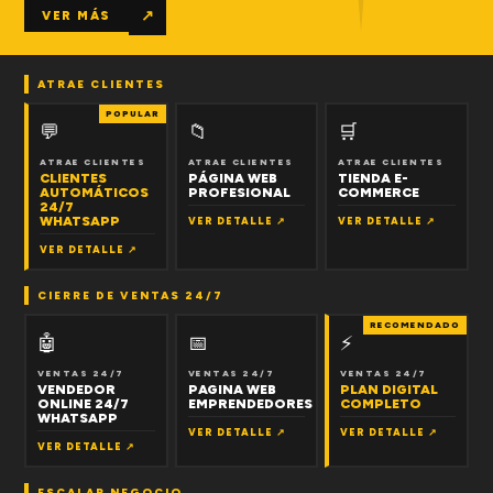
↗
VER MÁS
ATRAE CLIENTES
POPULAR
💬
📁
🛒
ATRAE CLIENTES
ATRAE CLIENTES
ATRAE CLIENTES
CLIENTES
PÁGINA WEB
TIENDA E-
AUTOMÁTICOS
PROFESIONAL
COMMERCE
24/7
WHATSAPP
VER DETALLE ↗
VER DETALLE ↗
VER DETALLE ↗
CIERRE DE VENTAS 24/7
RECOMENDADO
🤖
📅
⚡
VENTAS 24/7
VENTAS 24/7
VENTAS 24/7
VENDEDOR
PAGINA WEB
PLAN DIGITAL
ONLINE 24/7
EMPRENDEDORES
COMPLETO
WHATSAPP
VER DETALLE ↗
VER DETALLE ↗
VER DETALLE ↗
ESCALAR NEGOCIO