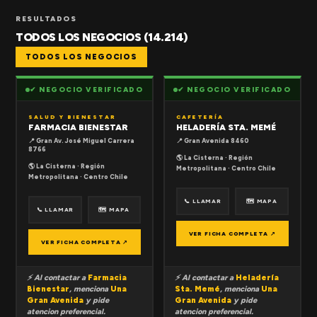
RESULTADOS
TODOS LOS NEGOCIOS (14.214)
TODOS LOS NEGOCIOS
✔ NEGOCIO VERIFICADO
✔ NEGOCIO VERIFICADO
SALUD Y BIENESTAR
CAFETERÍA
FARMACIA BIENESTAR
HELADERÍA STA. MEMÉ
📍 Gran Av. José Miguel Carrera
📍 Gran Avenida 8460
8766
🌎 La Cisterna · Región
🌎 La Cisterna · Región
Metropolitana · Centro Chile
Metropolitana · Centro Chile
📞 LLAMAR
🗺 MAPA
📞 LLAMAR
🗺 MAPA
VER FICHA COMPLETA ↗
VER FICHA COMPLETA ↗
⚡ Al contactar a
Farmacia
⚡ Al contactar a
Heladería
Bienestar
, menciona
Una
Sta. Memé
, menciona
Una
Gran Avenida
y pide
Gran Avenida
y pide
atencion preferencial.
atencion preferencial.