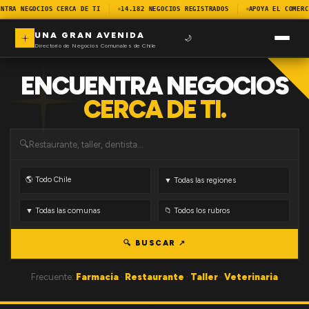
NTRA NEGOCIOS CERCA DE TI
14.182 NEGOCIOS REGISTRADOS
APOYA EL COMERC
UNA GRAN AVENIDA
🌙
Directorio de Negocios Comunales de Chile
ENCUENTRA NEGOCIOS
CERCA DE TI.
🔍
🔍 BUSCAR ↗
Frecuente:
Farmacia
·
Restaurante
·
Taller
·
Veterinaria