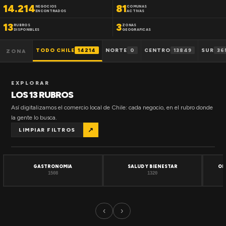
14.214
81
NEGOCIOS
COMUNAS
ENCONTRADOS
ACTIVAS
13
3
RUBROS
ZONAS
DISPONIBLES
GEOGRAFICAS
TODO CHILE
14214
NORTE
0
CENTRO
13849
SUR
36
ZONA
EXPLORAR
LOS 13 RUBROS
Así digitalizamos el comercio local de Chile: cada negocio, en el rubro donde
la gente lo busca.
↗
LIMPIAR FILTROS
GASTRONOMIA
SALUD Y BIENESTAR
OF
1508
1320
‹
›