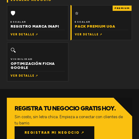
PREMIUM
🛡
⭐
ESCALAR
ESCALAR
REGISTRO MARCA INAPI
PACK PREMIUM UGA
VER DETALLE ↗
VER DETALLE ↗
🔍
VISIBILIDAD
OPTIMIZACIÓN FICHA
GOOGLE
VER DETALLE ↗
REGISTRA TU NEGOCIO GRATIS HOY.
Sin costo, sin letra chica. Empieza a conectar con clientes de
tu barrio.
REGISTRAR MI NEGOCIO ↗