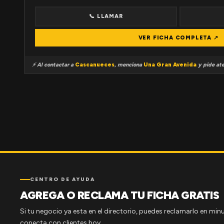
📞 LLAMAR
VER FICHA COMPLETA ↗
⚡ Al contactar a
Cascanueces
, menciona
Una Gran Avenida
y pide ate
CENTRO DE AYUDA
AGREGA O RECLAMA TU FICHA GRATIS
Si tu negocio ya esta en el directorio, puedes reclamarlo en minu
conecta con clientes hoy.