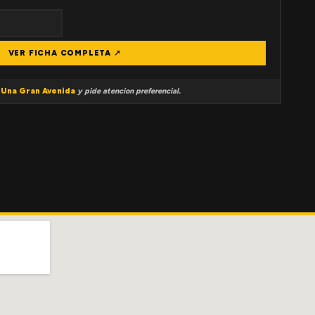
VER FICHA COMPLETA ↗
a
Una Gran Avenida
y pide atencion preferencial.