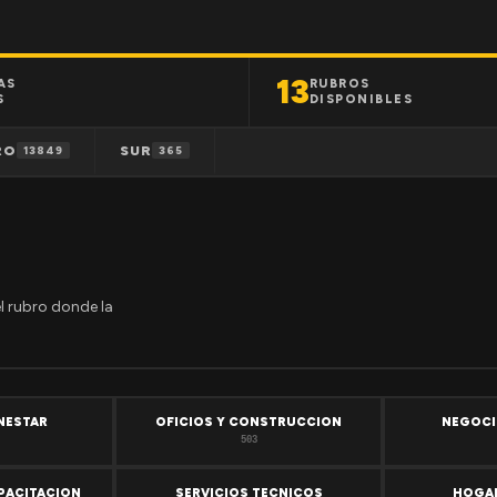
13
AS
RUBROS
S
DISPONIBLES
RO
SUR
13849
365
el rubro donde la
ENESTAR
OFICIOS Y CONSTRUCCION
NEGOCI
503
PACITACION
SERVICIOS TECNICOS
HOGAR