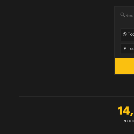
🔍
14
NEG