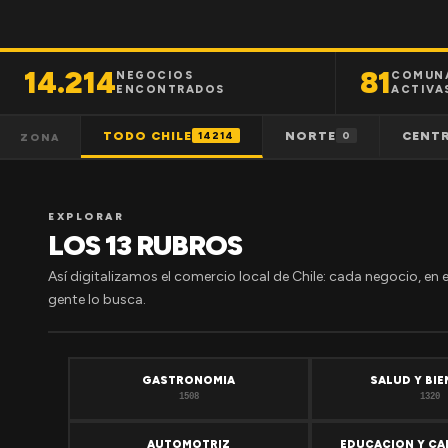
14.214
81
NEGOCIOS
COMUN
ENCONTRADOS
ACTIVA
TODO CHILE
NORTE
CENT
14214
0
ZONA
EXPLORAR
LOS 13 RUBROS
Así digitalizamos el comercio local de Chile: cada negocio, en 
gente lo busca.
GASTRONOMIA
SALUD Y BI
1508
1320
AUTOMOTRIZ
EDUCACION Y CA