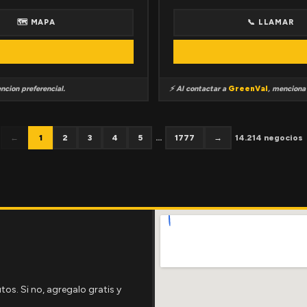
🗺 MAPA
📞 LLAMAR
ncion preferencial.
⚡ Al contactar a
GreenVal
, mencion
←
1
2
3
4
5
...
1777
→
14.214 negocios
tos. Si no, agregalo gratis y