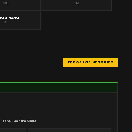
308
394
HO A MANO
0
TODOS LOS NEGOCIOS
litana · Centro Chile