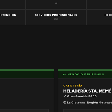
63
RETENCION
SERVICIOS PROFESIONALES
HEC
357
✔ NEGOCIO VERIFICADO
CAFETERÍA
HELADERÍA STA. MEMÉ
📍 Gran Avenida 8460
🌎 La Cisterna · Región Metropo