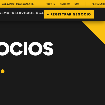
ALIZADO DIARIAMENTE
NORTE · CENTRO · SUR
ENCUENTRA 
AS
MAPA
SERVICIOS UGA
+ REGISTRAR NEGOCIO
OCIOS
.