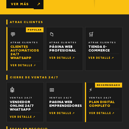
↗
VER MÁS
ATRAE CLIENTES
POPULAR
💬
📁
🛒
ATRAE CLIENTES
ATRAE CLIENTES
ATRAE CLIENTES
CLIENTES
PÁGINA WEB
TIENDA E-
AUTOMÁTICOS
PROFESIONAL
COMMERCE
24/7
WHATSAPP
VER DETALLE ↗
VER DETALLE ↗
VER DETALLE ↗
CIERRE DE VENTAS 24/7
RECOMENDADO
🤖
📅
⚡
VENTAS 24/7
VENTAS 24/7
VENTAS 24/7
VENDEDOR
PAGINA WEB
PLAN DIGITAL
ONLINE 24/7
EMPRENDEDORES
COMPLETO
WHATSAPP
VER DETALLE ↗
VER DETALLE ↗
VER DETALLE ↗
ESCALAR NEGOCIO