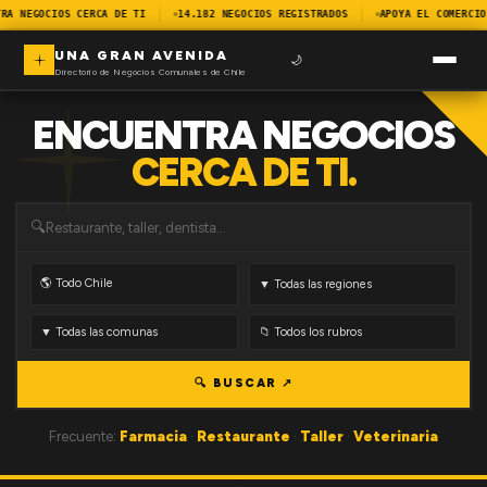
RA NEGOCIOS CERCA DE TI
14.182 NEGOCIOS REGISTRADOS
APOYA EL COMERCIO
UNA GRAN AVENIDA
🌙
Directorio de Negocios Comunales de Chile
ENCUENTRA NEGOCIOS
CERCA DE TI.
🔍
🔍 BUSCAR ↗
Frecuente:
Farmacia
·
Restaurante
·
Taller
·
Veterinaria