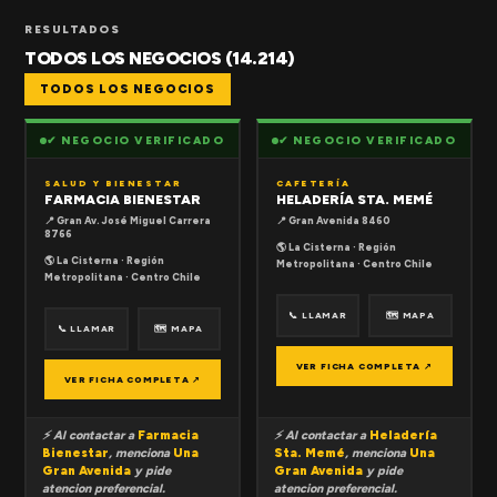
RESULTADOS
TODOS LOS NEGOCIOS (14.214)
TODOS LOS NEGOCIOS
✔ NEGOCIO VERIFICADO
✔ NEGOCIO VERIFICADO
SALUD Y BIENESTAR
CAFETERÍA
FARMACIA BIENESTAR
HELADERÍA STA. MEMÉ
📍 Gran Av. José Miguel Carrera
📍 Gran Avenida 8460
8766
🌎 La Cisterna · Región
🌎 La Cisterna · Región
Metropolitana · Centro Chile
Metropolitana · Centro Chile
📞 LLAMAR
🗺 MAPA
📞 LLAMAR
🗺 MAPA
VER FICHA COMPLETA ↗
VER FICHA COMPLETA ↗
⚡ Al contactar a
Farmacia
⚡ Al contactar a
Heladería
Bienestar
, menciona
Una
Sta. Memé
, menciona
Una
Gran Avenida
y pide
Gran Avenida
y pide
atencion preferencial.
atencion preferencial.