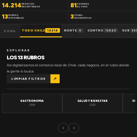
14.214
81
NEGOCIOS
COMUNAS
ENCONTRADOS
ACTIVAS
13
3
RUBROS
ZONAS
DISPONIBLES
GEOGRAFICAS
TODO CHILE
14214
NORTE
0
CENTRO
13849
SUR
36
ZONA
EXPLORAR
LOS 13 RUBROS
Así digitalizamos el comercio local de Chile: cada negocio, en el rubro donde
la gente lo busca.
↗
LIMPIAR FILTROS
GASTRONOMIA
SALUD Y BIENESTAR
OF
1508
1320
‹
›