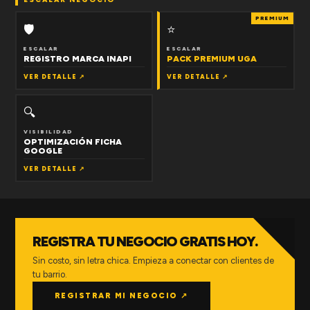
PREMIUM
🛡
⭐
ESCALAR
ESCALAR
REGISTRO MARCA INAPI
PACK PREMIUM UGA
VER DETALLE ↗
VER DETALLE ↗
🔍
VISIBILIDAD
OPTIMIZACIÓN FICHA
GOOGLE
VER DETALLE ↗
REGISTRA TU NEGOCIO GRATIS HOY.
Sin costo, sin letra chica. Empieza a conectar con clientes de
tu barrio.
REGISTRAR MI NEGOCIO ↗