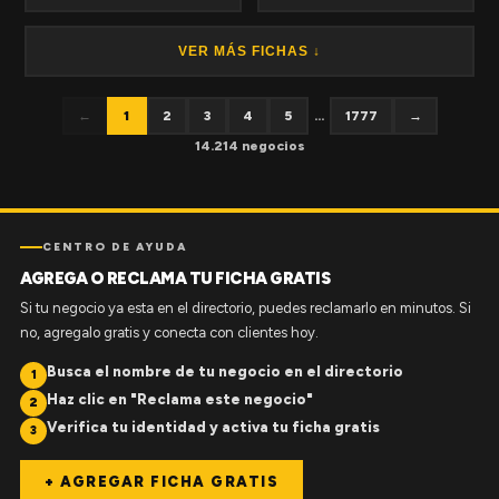
VER MÁS FICHAS ↓
←
1
2
3
4
5
...
1777
→
14.214 negocios
CENTRO DE AYUDA
AGREGA O RECLAMA TU FICHA GRATIS
Si tu negocio ya esta en el directorio, puedes reclamarlo en minutos. Si
no, agregalo gratis y conecta con clientes hoy.
Busca el nombre de tu negocio en el directorio
1
Haz clic en "Reclama este negocio"
2
Verifica tu identidad y activa tu ficha gratis
3
+ AGREGAR FICHA GRATIS