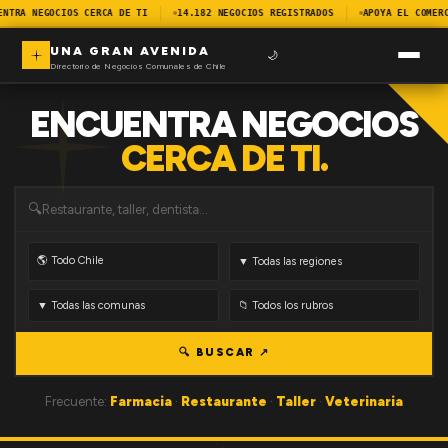
ENTRA NEGOCIOS CERCA DE TI
14.182 NEGOCIOS REGISTRADOS
APOYA EL COMER
UNA GRAN AVENIDA
🌙
Directorio de Negocios Comunales de Chile
ENCUENTRA NEGOCIOS
CERCA DE TI.
🔍
🔍 BUSCAR ↗
Frecuente:
Farmacia
·
Restaurante
·
Taller
·
Veterinaria