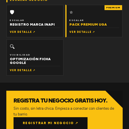
PREMIUM
🛡
⭐
ESCALAR
ESCALAR
REGISTRO MARCA INAPI
PACK PREMIUM UGA
VER DETALLE ↗
VER DETALLE ↗
🔍
VISIBILIDAD
OPTIMIZACIÓN FICHA
GOOGLE
VER DETALLE ↗
REGISTRA TU NEGOCIO GRATIS HOY.
Sin costo, sin letra chica. Empieza a conectar con clientes de
tu barrio.
REGISTRAR MI NEGOCIO ↗