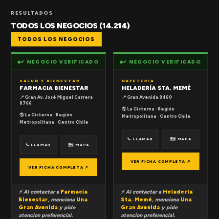
RESULTADOS
TODOS LOS NEGOCIOS (14.214)
TODOS LOS NEGOCIOS
✔ NEGOCIO VERIFICADO
✔ NEGOCIO VERIFICADO
SALUD Y BIENESTAR
CAFETERÍA
FARMACIA BIENESTAR
HELADERÍA STA. MEMÉ
📍 Gran Av. José Miguel Carrera
📍 Gran Avenida 8460
8766
🌎 La Cisterna · Región
🌎 La Cisterna · Región
Metropolitana · Centro Chile
Metropolitana · Centro Chile
📞 LLAMAR
🗺 MAPA
📞 LLAMAR
🗺 MAPA
VER FICHA COMPLETA ↗
VER FICHA COMPLETA ↗
⚡ Al contactar a
Farmacia
⚡ Al contactar a
Heladería
Bienestar
, menciona
Una
Sta. Memé
, menciona
Una
Gran Avenida
y pide
Gran Avenida
y pide
atencion preferencial.
atencion preferencial.