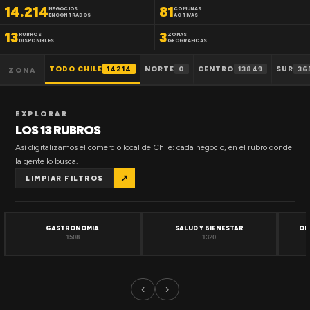
14.214
81
NEGOCIOS
COMUNAS
ENCONTRADOS
ACTIVAS
13
3
RUBROS
ZONAS
DISPONIBLES
GEOGRAFICAS
TODO CHILE
14214
NORTE
0
CENTRO
13849
SUR
36
ZONA
EXPLORAR
LOS 13 RUBROS
Así digitalizamos el comercio local de Chile: cada negocio, en el rubro donde
la gente lo busca.
↗
LIMPIAR FILTROS
GASTRONOMIA
SALUD Y BIENESTAR
OF
1508
1320
‹
›