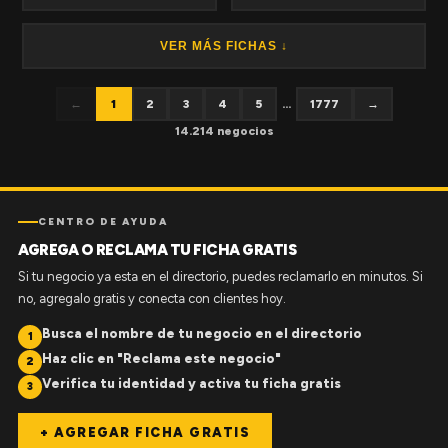
VER MÁS FICHAS ↓
←
1
2
3
4
5
...
1777
→
14.214 negocios
CENTRO DE AYUDA
AGREGA O RECLAMA TU FICHA GRATIS
Si tu negocio ya esta en el directorio, puedes reclamarlo en minutos. Si
no, agregalo gratis y conecta con clientes hoy.
Busca el nombre de tu negocio en el directorio
1
Haz clic en "Reclama este negocio"
2
Verifica tu identidad y activa tu ficha gratis
3
+ AGREGAR FICHA GRATIS