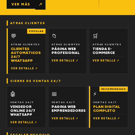
↗
VER MÁS
ATRAE CLIENTES
POPULAR
💬
📁
🛒
ATRAE CLIENTES
ATRAE CLIENTES
ATRAE CLIENTES
CLIENTES
PÁGINA WEB
TIENDA E-
AUTOMÁTICOS
PROFESIONAL
COMMERCE
24/7
WHATSAPP
VER DETALLE ↗
VER DETALLE ↗
VER DETALLE ↗
CIERRE DE VENTAS 24/7
RECOMENDADO
🤖
📅
⚡
VENTAS 24/7
VENTAS 24/7
VENTAS 24/7
VENDEDOR
PAGINA WEB
PLAN DIGITAL
ONLINE 24/7
EMPRENDEDORES
COMPLETO
WHATSAPP
VER DETALLE ↗
VER DETALLE ↗
VER DETALLE ↗
ESCALAR NEGOCIO