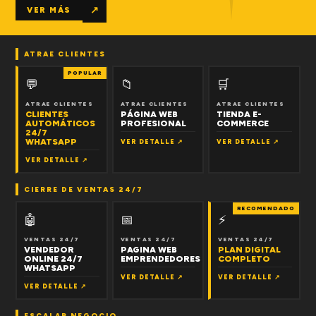
↗
VER MÁS
ATRAE CLIENTES
POPULAR
💬
📁
🛒
ATRAE CLIENTES
ATRAE CLIENTES
ATRAE CLIENTES
CLIENTES
PÁGINA WEB
TIENDA E-
AUTOMÁTICOS
PROFESIONAL
COMMERCE
24/7
WHATSAPP
VER DETALLE ↗
VER DETALLE ↗
VER DETALLE ↗
CIERRE DE VENTAS 24/7
RECOMENDADO
🤖
📅
⚡
VENTAS 24/7
VENTAS 24/7
VENTAS 24/7
VENDEDOR
PAGINA WEB
PLAN DIGITAL
ONLINE 24/7
EMPRENDEDORES
COMPLETO
WHATSAPP
VER DETALLE ↗
VER DETALLE ↗
VER DETALLE ↗
ESCALAR NEGOCIO