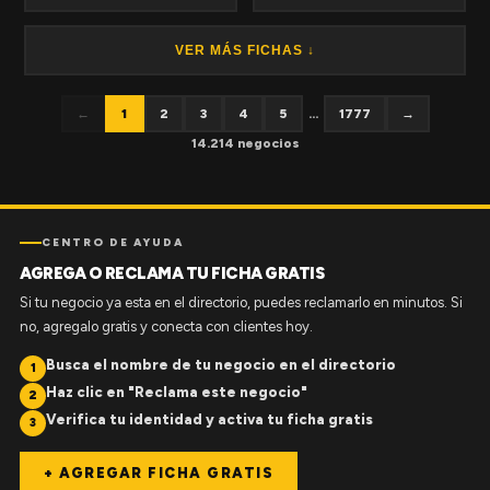
VER MÁS FICHAS ↓
←
1
2
3
4
5
...
1777
→
14.214 negocios
CENTRO DE AYUDA
AGREGA O RECLAMA TU FICHA GRATIS
Si tu negocio ya esta en el directorio, puedes reclamarlo en minutos. Si
no, agregalo gratis y conecta con clientes hoy.
Busca el nombre de tu negocio en el directorio
1
Haz clic en "Reclama este negocio"
2
Verifica tu identidad y activa tu ficha gratis
3
+ AGREGAR FICHA GRATIS