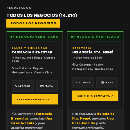
RESULTADOS
TODOS LOS NEGOCIOS (14.214)
TODOS LOS NEGOCIOS
✔ NEGOCIO VERIFICADO
✔ NEGOCIO VERIFICADO
SALUD Y BIENESTAR
CAFETERÍA
FARMACIA BIENESTAR
HELADERÍA STA. MEMÉ
📍 Gran Av. José Miguel Carrera
📍 Gran Avenida 8460
8766
🌎 La Cisterna · Región
🌎 La Cisterna · Región
Metropolitana · Centro Chile
Metropolitana · Centro Chile
📞 LLAMAR
🗺 MAPA
📞 LLAMAR
🗺 MAPA
VER FICHA COMPLETA ↗
VER FICHA COMPLETA ↗
⚡ Al contactar a
Farmacia
⚡ Al contactar a
Heladería
Bienestar
, menciona
Una
Sta. Memé
, menciona
Una
Gran Avenida
y pide
Gran Avenida
y pide
atencion preferencial.
atencion preferencial.