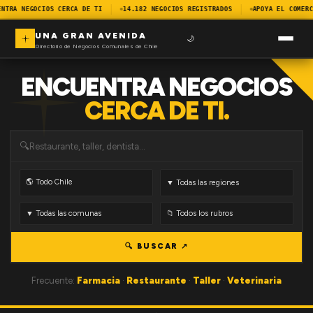
NTRA NEGOCIOS CERCA DE TI
14.182 NEGOCIOS REGISTRADOS
APOYA EL COMERC
UNA GRAN AVENIDA
🌙
Directorio de Negocios Comunales de Chile
ENCUENTRA NEGOCIOS
CERCA DE TI.
🔍
🔍 BUSCAR ↗
Frecuente:
Farmacia
·
Restaurante
·
Taller
·
Veterinaria