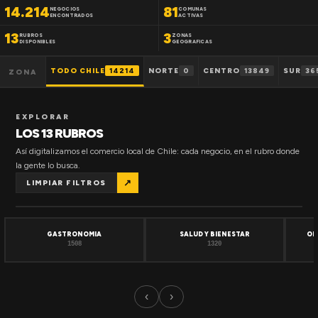
14.214
81
NEGOCIOS
COMUNAS
ENCONTRADOS
ACTIVAS
13
3
RUBROS
ZONAS
DISPONIBLES
GEOGRAFICAS
TODO CHILE
14214
NORTE
0
CENTRO
13849
SUR
36
ZONA
EXPLORAR
LOS 13 RUBROS
Así digitalizamos el comercio local de Chile: cada negocio, en el rubro donde
la gente lo busca.
↗
LIMPIAR FILTROS
GASTRONOMIA
SALUD Y BIENESTAR
OF
1508
1320
‹
›