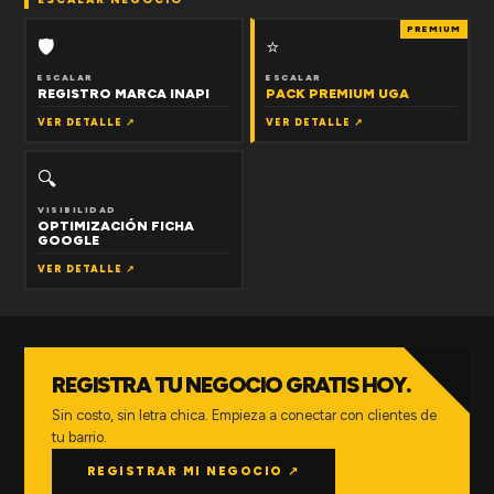
PREMIUM
🛡
⭐
ESCALAR
ESCALAR
REGISTRO MARCA INAPI
PACK PREMIUM UGA
VER DETALLE ↗
VER DETALLE ↗
🔍
VISIBILIDAD
OPTIMIZACIÓN FICHA
GOOGLE
VER DETALLE ↗
REGISTRA TU NEGOCIO GRATIS HOY.
Sin costo, sin letra chica. Empieza a conectar con clientes de
tu barrio.
REGISTRAR MI NEGOCIO ↗