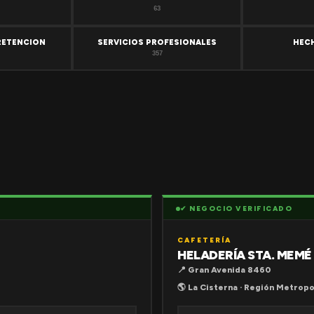
63
RETENCION
SERVICIOS PROFESIONALES
HEC
357
✔ NEGOCIO VERIFICADO
CAFETERÍA
HELADERÍA STA. MEMÉ
📍 Gran Avenida 8460
🌎 La Cisterna · Región Metropo