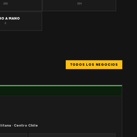
308
394
HO A MANO
0
TODOS LOS NEGOCIOS
litana · Centro Chile