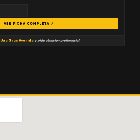
VER FICHA COMPLETA ↗
a
Una Gran Avenida
y pide atencion preferencial.