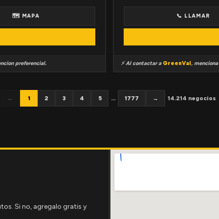
🗺 MAPA
📞 LLAMAR
ncion preferencial.
⚡ Al contactar a
GreenVal
, mencion
←
1
2
3
4
5
...
1777
→
14.214 negocios
tos. Si no, agregalo gratis y