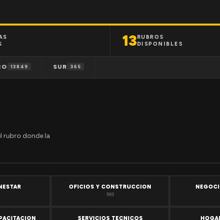
13
AS
RUBROS
S
DISPONIBLES
RO
SUR
13849
365
el rubro donde la
ENESTAR
OFICIOS Y CONSTRUCCION
NEGOCI
503
PACITACION
SERVICIOS TECNICOS
HOGAR