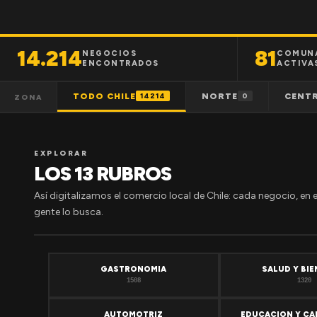
14.214
81
NEGOCIOS
COMUN
ENCONTRADOS
ACTIVA
TODO CHILE
NORTE
CENT
14214
0
ZONA
EXPLORAR
LOS 13 RUBROS
Así digitalizamos el comercio local de Chile: cada negocio, en 
gente lo busca.
GASTRONOMIA
SALUD Y BI
1508
1320
AUTOMOTRIZ
EDUCACION Y CA