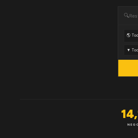
🔍
14
NEG