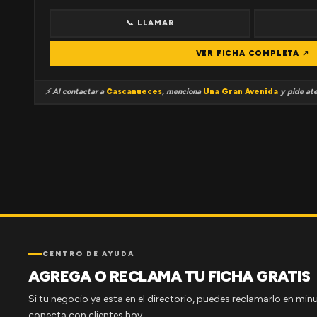
📞 LLAMAR
VER FICHA COMPLETA ↗
⚡ Al contactar a
Cascanueces
, menciona
Una Gran Avenida
y pide ate
CENTRO DE AYUDA
AGREGA O RECLAMA TU FICHA GRATIS
Si tu negocio ya esta en el directorio, puedes reclamarlo en minu
conecta con clientes hoy.