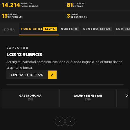
14.214
81
NEGOCIOS
COMUNAS
ENCONTRADOS
ACTIVAS
13
3
RUBROS
ZONAS
DISPONIBLES
GEOGRAFICAS
TODO CHILE
14214
NORTE
0
CENTRO
13849
SUR
36
ZONA
EXPLORAR
LOS 13 RUBROS
Así digitalizamos el comercio local de Chile: cada negocio, en el rubro donde
la gente lo busca.
↗
LIMPIAR FILTROS
GASTRONOMIA
SALUD Y BIENESTAR
OF
1508
1320
‹
›