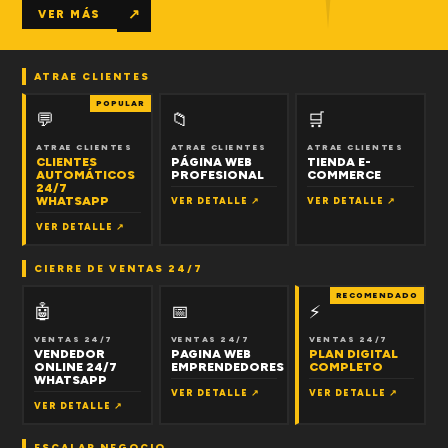
↗
VER MÁS
ATRAE CLIENTES
POPULAR
💬
📁
🛒
ATRAE CLIENTES
ATRAE CLIENTES
ATRAE CLIENTES
CLIENTES
PÁGINA WEB
TIENDA E-
AUTOMÁTICOS
PROFESIONAL
COMMERCE
24/7
WHATSAPP
VER DETALLE ↗
VER DETALLE ↗
VER DETALLE ↗
CIERRE DE VENTAS 24/7
RECOMENDADO
🤖
📅
⚡
VENTAS 24/7
VENTAS 24/7
VENTAS 24/7
VENDEDOR
PAGINA WEB
PLAN DIGITAL
ONLINE 24/7
EMPRENDEDORES
COMPLETO
WHATSAPP
VER DETALLE ↗
VER DETALLE ↗
VER DETALLE ↗
ESCALAR NEGOCIO