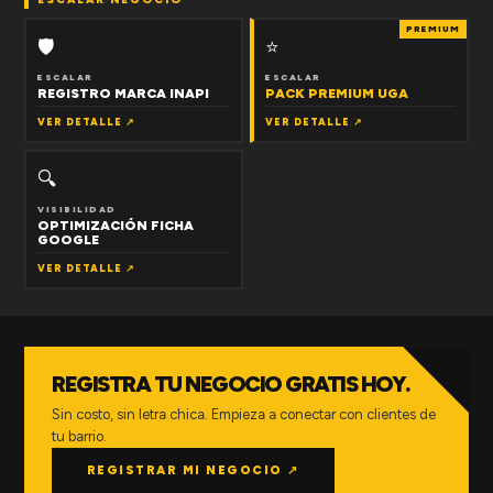
PREMIUM
🛡
⭐
ESCALAR
ESCALAR
REGISTRO MARCA INAPI
PACK PREMIUM UGA
VER DETALLE ↗
VER DETALLE ↗
🔍
VISIBILIDAD
OPTIMIZACIÓN FICHA
GOOGLE
VER DETALLE ↗
REGISTRA TU NEGOCIO GRATIS HOY.
Sin costo, sin letra chica. Empieza a conectar con clientes de
tu barrio.
REGISTRAR MI NEGOCIO ↗