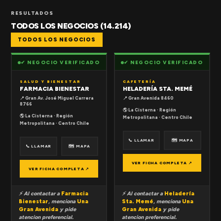
RESULTADOS
TODOS LOS NEGOCIOS (14.214)
TODOS LOS NEGOCIOS
✔ NEGOCIO VERIFICADO
✔ NEGOCIO VERIFICADO
SALUD Y BIENESTAR
CAFETERÍA
FARMACIA BIENESTAR
HELADERÍA STA. MEMÉ
📍 Gran Av. José Miguel Carrera
📍 Gran Avenida 8460
8766
🌎 La Cisterna · Región
🌎 La Cisterna · Región
Metropolitana · Centro Chile
Metropolitana · Centro Chile
📞 LLAMAR
🗺 MAPA
📞 LLAMAR
🗺 MAPA
VER FICHA COMPLETA ↗
VER FICHA COMPLETA ↗
⚡ Al contactar a
Farmacia
⚡ Al contactar a
Heladería
Bienestar
, menciona
Una
Sta. Memé
, menciona
Una
Gran Avenida
y pide
Gran Avenida
y pide
atencion preferencial.
atencion preferencial.