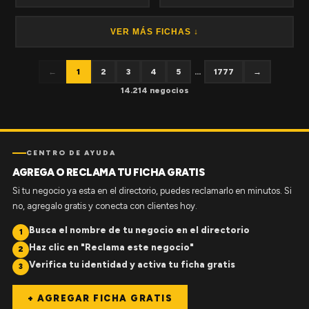
VER MÁS FICHAS ↓
←
1
2
3
4
5
...
1777
→
14.214 negocios
CENTRO DE AYUDA
AGREGA O RECLAMA TU FICHA GRATIS
Si tu negocio ya esta en el directorio, puedes reclamarlo en minutos. Si
no, agregalo gratis y conecta con clientes hoy.
Busca el nombre de tu negocio en el directorio
1
Haz clic en "Reclama este negocio"
2
Verifica tu identidad y activa tu ficha gratis
3
+ AGREGAR FICHA GRATIS