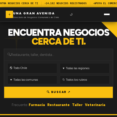
NTRA NEGOCIOS CERCA DE TI
14.182 NEGOCIOS REGISTRADOS
APOYA EL COMERC
UNA GRAN AVENIDA
🌙
Directorio de Negocios Comunales de Chile
ENCUENTRA NEGOCIOS
CERCA DE TI.
🔍
🔍 BUSCAR ↗
Frecuente:
Farmacia
·
Restaurante
·
Taller
·
Veterinaria