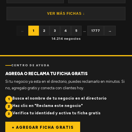
VER MÁS FICHAS ↓
←
1
2
3
4
5
...
1777
→
14.214 negocios
CENTRO DE AYUDA
AGREGA O RECLAMA TU FICHA GRATIS
Si tu negocio ya esta en el directorio, puedes reclamarlo en minutos. Si
no, agregalo gratis y conecta con clientes hoy.
Busca el nombre de tu negocio en el directorio
1
Haz clic en "Reclama este negocio"
2
Verifica tu identidad y activa tu ficha gratis
3
+ AGREGAR FICHA GRATIS