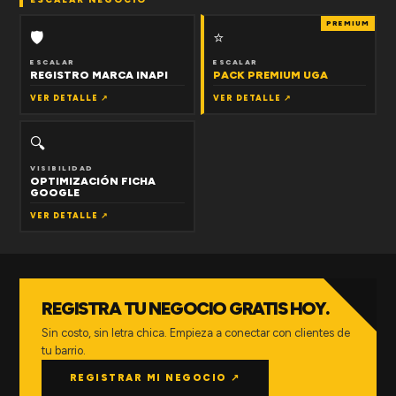
PREMIUM
🛡
⭐
ESCALAR
ESCALAR
REGISTRO MARCA INAPI
PACK PREMIUM UGA
VER DETALLE ↗
VER DETALLE ↗
🔍
VISIBILIDAD
OPTIMIZACIÓN FICHA
GOOGLE
VER DETALLE ↗
REGISTRA TU NEGOCIO GRATIS HOY.
Sin costo, sin letra chica. Empieza a conectar con clientes de
tu barrio.
REGISTRAR MI NEGOCIO ↗