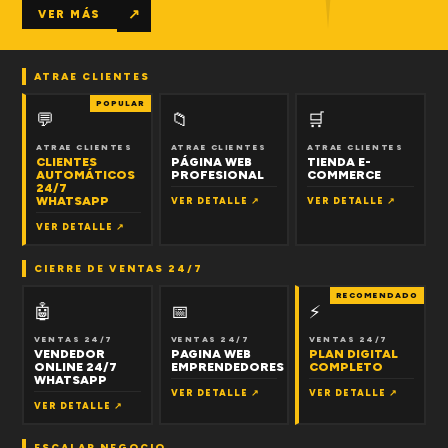
↗
VER MÁS
ATRAE CLIENTES
POPULAR
💬
📁
🛒
ATRAE CLIENTES
ATRAE CLIENTES
ATRAE CLIENTES
CLIENTES
PÁGINA WEB
TIENDA E-
AUTOMÁTICOS
PROFESIONAL
COMMERCE
24/7
WHATSAPP
VER DETALLE ↗
VER DETALLE ↗
VER DETALLE ↗
CIERRE DE VENTAS 24/7
RECOMENDADO
🤖
📅
⚡
VENTAS 24/7
VENTAS 24/7
VENTAS 24/7
VENDEDOR
PAGINA WEB
PLAN DIGITAL
ONLINE 24/7
EMPRENDEDORES
COMPLETO
WHATSAPP
VER DETALLE ↗
VER DETALLE ↗
VER DETALLE ↗
ESCALAR NEGOCIO