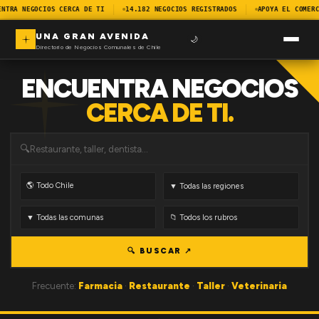
ENTRA NEGOCIOS CERCA DE TI
14.182 NEGOCIOS REGISTRADOS
APOYA EL COMERC
UNA GRAN AVENIDA
🌙
Directorio de Negocios Comunales de Chile
ENCUENTRA NEGOCIOS
CERCA DE TI.
🔍
🔍 BUSCAR ↗
Frecuente:
Farmacia
·
Restaurante
·
Taller
·
Veterinaria