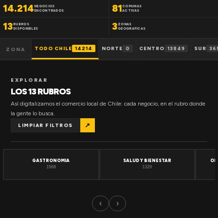
14.214
81
NEGOCIOS
COMUNAS
ENCONTRADOS
ACTIVAS
13
3
RUBROS
ZONAS
DISPONIBLES
GEOGRAFICAS
TODO CHILE
14214
NORTE
0
CENTRO
13849
SUR
36
ZONA
EXPLORAR
LOS 13 RUBROS
Así digitalizamos el comercio local de Chile: cada negocio, en el rubro donde
la gente lo busca.
↗
LIMPIAR FILTROS
GASTRONOMIA
SALUD Y BIENESTAR
OF
1508
1320
‹
›