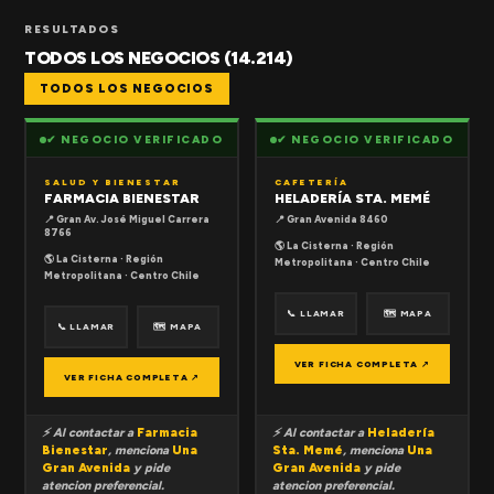
RESULTADOS
TODOS LOS NEGOCIOS (14.214)
TODOS LOS NEGOCIOS
✔ NEGOCIO VERIFICADO
✔ NEGOCIO VERIFICADO
SALUD Y BIENESTAR
CAFETERÍA
FARMACIA BIENESTAR
HELADERÍA STA. MEMÉ
📍 Gran Av. José Miguel Carrera
📍 Gran Avenida 8460
8766
🌎 La Cisterna · Región
🌎 La Cisterna · Región
Metropolitana · Centro Chile
Metropolitana · Centro Chile
📞 LLAMAR
🗺 MAPA
📞 LLAMAR
🗺 MAPA
VER FICHA COMPLETA ↗
VER FICHA COMPLETA ↗
⚡ Al contactar a
Farmacia
⚡ Al contactar a
Heladería
Bienestar
, menciona
Una
Sta. Memé
, menciona
Una
Gran Avenida
y pide
Gran Avenida
y pide
atencion preferencial.
atencion preferencial.