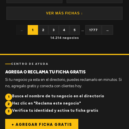
VER MÁS FICHAS ↓
←
1
2
3
4
5
...
1777
→
14.214 negocios
CENTRO DE AYUDA
AGREGA O RECLAMA TU FICHA GRATIS
Si tu negocio ya esta en el directorio, puedes reclamarlo en minutos. Si
no, agregalo gratis y conecta con clientes hoy.
Busca el nombre de tu negocio en el directorio
1
Haz clic en "Reclama este negocio"
2
Verifica tu identidad y activa tu ficha gratis
3
+ AGREGAR FICHA GRATIS