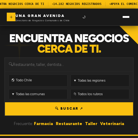
NTRA NEGOCIOS CERCA DE TI
14.182 NEGOCIOS REGISTRADOS
APOYA EL COMERC
UNA GRAN AVENIDA
🌙
Directorio de Negocios Comunales de Chile
ENCUENTRA NEGOCIOS
CERCA DE TI.
🔍
🔍 BUSCAR ↗
Frecuente:
Farmacia
·
Restaurante
·
Taller
·
Veterinaria