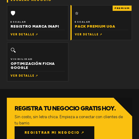
PREMIUM
🛡
⭐
ESCALAR
ESCALAR
REGISTRO MARCA INAPI
PACK PREMIUM UGA
VER DETALLE ↗
VER DETALLE ↗
🔍
VISIBILIDAD
OPTIMIZACIÓN FICHA
GOOGLE
VER DETALLE ↗
REGISTRA TU NEGOCIO GRATIS HOY.
Sin costo, sin letra chica. Empieza a conectar con clientes de
tu barrio.
REGISTRAR MI NEGOCIO ↗