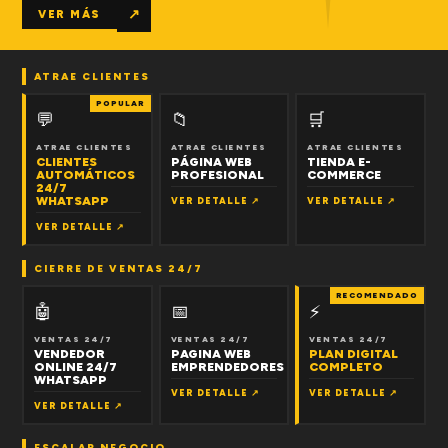
↗
VER MÁS
ATRAE CLIENTES
POPULAR
💬
📁
🛒
ATRAE CLIENTES
ATRAE CLIENTES
ATRAE CLIENTES
CLIENTES
PÁGINA WEB
TIENDA E-
AUTOMÁTICOS
PROFESIONAL
COMMERCE
24/7
WHATSAPP
VER DETALLE ↗
VER DETALLE ↗
VER DETALLE ↗
CIERRE DE VENTAS 24/7
RECOMENDADO
🤖
📅
⚡
VENTAS 24/7
VENTAS 24/7
VENTAS 24/7
VENDEDOR
PAGINA WEB
PLAN DIGITAL
ONLINE 24/7
EMPRENDEDORES
COMPLETO
WHATSAPP
VER DETALLE ↗
VER DETALLE ↗
VER DETALLE ↗
ESCALAR NEGOCIO