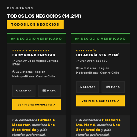
RESULTADOS
TODOS LOS NEGOCIOS (14.214)
TODOS LOS NEGOCIOS
✔ NEGOCIO VERIFICADO
✔ NEGOCIO VERIFICADO
SALUD Y BIENESTAR
CAFETERÍA
FARMACIA BIENESTAR
HELADERÍA STA. MEMÉ
📍 Gran Av. José Miguel Carrera
📍 Gran Avenida 8460
8766
🌎 La Cisterna · Región
🌎 La Cisterna · Región
Metropolitana · Centro Chile
Metropolitana · Centro Chile
📞 LLAMAR
🗺 MAPA
📞 LLAMAR
🗺 MAPA
VER FICHA COMPLETA ↗
VER FICHA COMPLETA ↗
⚡ Al contactar a
Farmacia
⚡ Al contactar a
Heladería
Bienestar
, menciona
Una
Sta. Memé
, menciona
Una
Gran Avenida
y pide
Gran Avenida
y pide
atencion preferencial.
atencion preferencial.