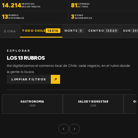
14.214
81
NEGOCIOS
COMUNAS
ENCONTRADOS
ACTIVAS
13
3
RUBROS
ZONAS
DISPONIBLES
GEOGRAFICAS
TODO CHILE
14214
NORTE
0
CENTRO
13849
SUR
36
ZONA
EXPLORAR
LOS 13 RUBROS
Así digitalizamos el comercio local de Chile: cada negocio, en el rubro donde
la gente lo busca.
↗
LIMPIAR FILTROS
GASTRONOMIA
SALUD Y BIENESTAR
OF
1508
1320
‹
›