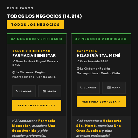
RESULTADOS
TODOS LOS NEGOCIOS (14.214)
TODOS LOS NEGOCIOS
✔ NEGOCIO VERIFICADO
✔ NEGOCIO VERIFICADO
SALUD Y BIENESTAR
CAFETERÍA
FARMACIA BIENESTAR
HELADERÍA STA. MEMÉ
📍 Gran Av. José Miguel Carrera
📍 Gran Avenida 8460
8766
🌎 La Cisterna · Región
🌎 La Cisterna · Región
Metropolitana · Centro Chile
Metropolitana · Centro Chile
📞 LLAMAR
🗺 MAPA
📞 LLAMAR
🗺 MAPA
VER FICHA COMPLETA ↗
VER FICHA COMPLETA ↗
⚡ Al contactar a
Farmacia
⚡ Al contactar a
Heladería
Bienestar
, menciona
Una
Sta. Memé
, menciona
Una
Gran Avenida
y pide
Gran Avenida
y pide
atencion preferencial.
atencion preferencial.