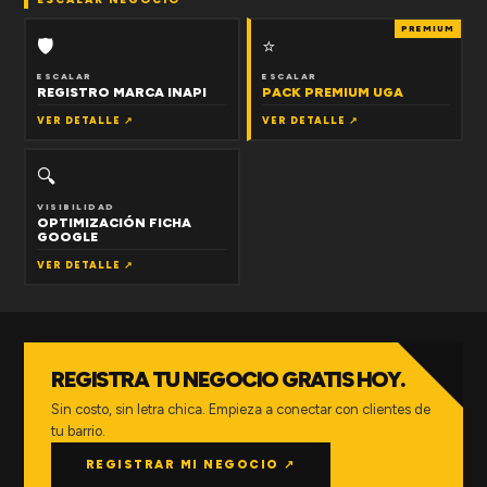
PREMIUM
🛡
⭐
ESCALAR
ESCALAR
REGISTRO MARCA INAPI
PACK PREMIUM UGA
VER DETALLE ↗
VER DETALLE ↗
🔍
VISIBILIDAD
OPTIMIZACIÓN FICHA
GOOGLE
VER DETALLE ↗
REGISTRA TU NEGOCIO GRATIS HOY.
Sin costo, sin letra chica. Empieza a conectar con clientes de
tu barrio.
REGISTRAR MI NEGOCIO ↗