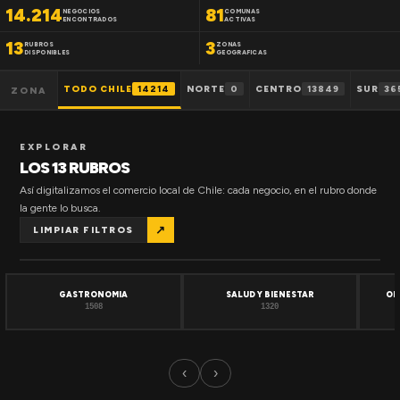
14.214
81
NEGOCIOS
COMUNAS
ENCONTRADOS
ACTIVAS
13
3
RUBROS
ZONAS
DISPONIBLES
GEOGRAFICAS
TODO CHILE
14214
NORTE
0
CENTRO
13849
SUR
36
ZONA
EXPLORAR
LOS 13 RUBROS
Así digitalizamos el comercio local de Chile: cada negocio, en el rubro donde
la gente lo busca.
↗
LIMPIAR FILTROS
GASTRONOMIA
SALUD Y BIENESTAR
OF
1508
1320
‹
›