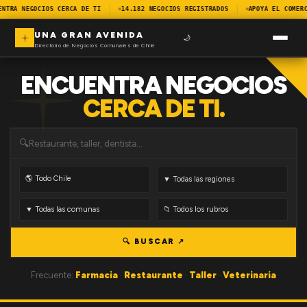
ENTRA NEGOCIOS CERCA DE TI
14.182 NEGOCIOS REGISTRADOS
APOYA EL COMERC
UNA GRAN AVENIDA
🌙
Directorio de Negocios Comunales de Chile
ENCUENTRA NEGOCIOS
CERCA DE TI.
🔍
🔍 BUSCAR ↗
Frecuente:
Farmacia
·
Restaurante
·
Taller
·
Veterinaria