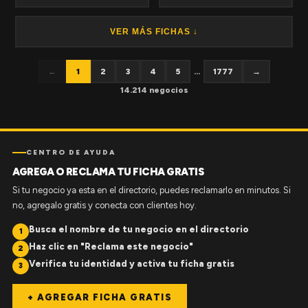
VER MÁS FICHAS ↓
←
1
2
3
4
5
...
1777
→
14.214 negocios
CENTRO DE AYUDA
AGREGA O RECLAMA TU FICHA GRATIS
Si tu negocio ya esta en el directorio, puedes reclamarlo en minutos. Si
no, agregalo gratis y conecta con clientes hoy.
Busca el nombre de tu negocio en el directorio
1
Haz clic en "Reclama este negocio"
2
Verifica tu identidad y activa tu ficha gratis
3
+ AGREGAR FICHA GRATIS