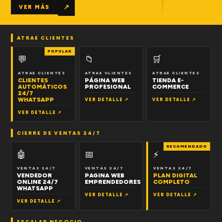
↗
VER MÁS
ATRAE CLIENTES
POPULAR
💬
📁
🛒
ATRAE CLIENTES
ATRAE CLIENTES
ATRAE CLIENTES
CLIENTES
PÁGINA WEB
TIENDA E-
AUTOMÁTICOS
PROFESIONAL
COMMERCE
24/7
WHATSAPP
VER DETALLE ↗
VER DETALLE ↗
VER DETALLE ↗
CIERRE DE VENTAS 24/7
RECOMENDADO
🤖
📅
⚡
VENTAS 24/7
VENTAS 24/7
VENTAS 24/7
VENDEDOR
PAGINA WEB
PLAN DIGITAL
ONLINE 24/7
EMPRENDEDORES
COMPLETO
WHATSAPP
VER DETALLE ↗
VER DETALLE ↗
VER DETALLE ↗
ESCALAR NEGOCIO