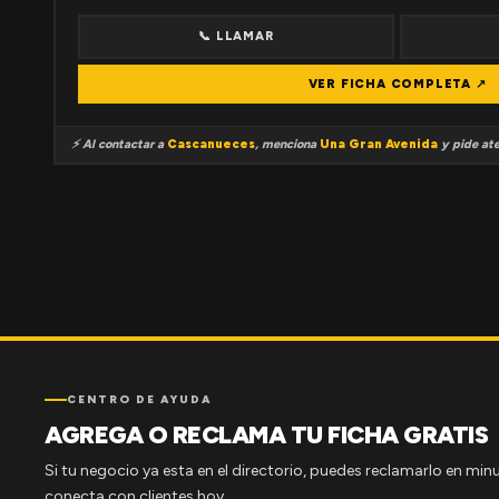
📞 LLAMAR
VER FICHA COMPLETA ↗
⚡ Al contactar a
Cascanueces
, menciona
Una Gran Avenida
y pide ate
CENTRO DE AYUDA
AGREGA O RECLAMA TU FICHA GRATIS
Si tu negocio ya esta en el directorio, puedes reclamarlo en minu
conecta con clientes hoy.