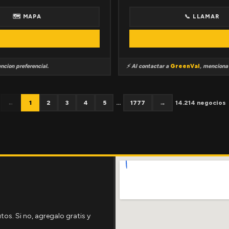
🗺 MAPA
📞 LLAMAR
ncion preferencial.
⚡ Al contactar a
GreenVal
, mencion
←
1
2
3
4
5
...
1777
→
14.214 negocios
tos. Si no, agregalo gratis y