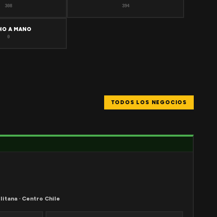
308
394
HO A MANO
0
TODOS LOS NEGOCIOS
litana · Centro Chile