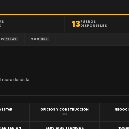
13
AS
RUBROS
S
DISPONIBLES
RO
SUR
13849
365
el rubro donde la
ENESTAR
OFICIOS Y CONSTRUCCION
NEGOCI
503
PACITACION
SERVICIOS TECNICOS
HOGAR