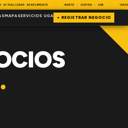
CTUALIZADO DIARIAMENTE
NORTE · CENTRO · SUR
ENCUEN
AS
MAPA
SERVICIOS UGA
+ REGISTRAR NEGOCIO
OCIOS
.