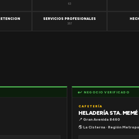
63
RETENCION
SERVICIOS PROFESIONALES
HEC
357
✔ NEGOCIO VERIFICADO
CAFETERÍA
HELADERÍA STA. MEMÉ
📍 Gran Avenida 8460
🌎 La Cisterna · Región Metropo