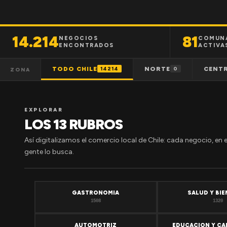
14.214
81
NEGOCIOS
COMUN
ENCONTRADOS
ACTIVA
TODO CHILE
NORTE
CENT
14214
0
ZONA
EXPLORAR
LOS 13 RUBROS
Así digitalizamos el comercio local de Chile: cada negocio, en 
gente lo busca.
GASTRONOMIA
SALUD Y BI
1508
1320
AUTOMOTRIZ
EDUCACION Y CA