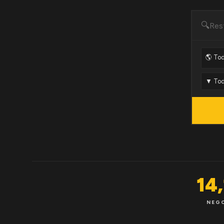
🔍
14
NEG