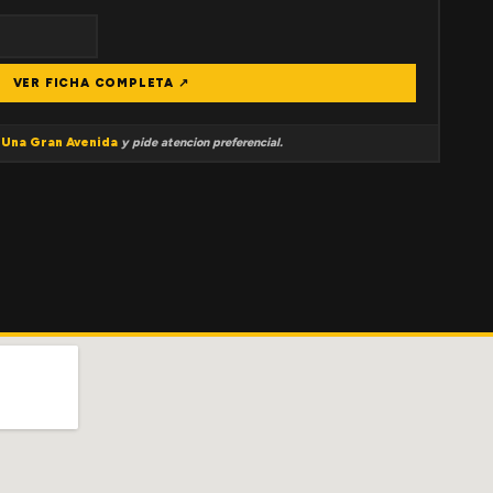
VER FICHA COMPLETA ↗
a
Una Gran Avenida
y pide atencion preferencial.