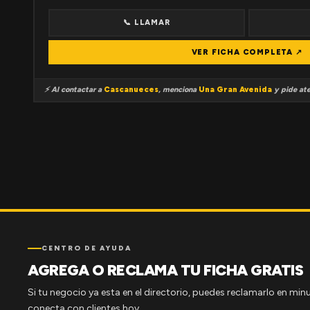
📞 LLAMAR
VER FICHA COMPLETA ↗
⚡ Al contactar a
Cascanueces
, menciona
Una Gran Avenida
y pide ate
CENTRO DE AYUDA
AGREGA O RECLAMA TU FICHA GRATIS
Si tu negocio ya esta en el directorio, puedes reclamarlo en minu
conecta con clientes hoy.