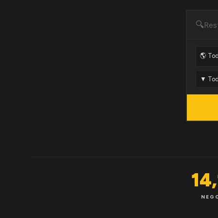
🔍
14
NEG