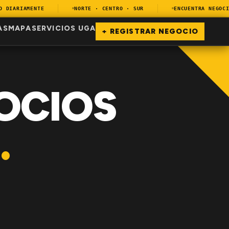
IARIAMENTE
NORTE · CENTRO · SUR
ENCUENTRA NEGOCIOS
AS
MAPA
SERVICIOS UGA
+ REGISTRAR NEGOCIO
OCIOS
.