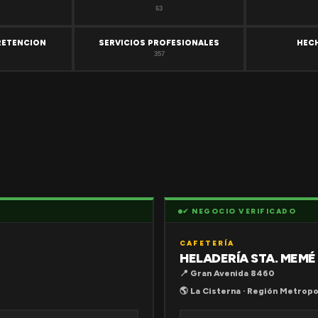
63
RETENCION
SERVICIOS PROFESIONALES
HEC
357
✔ NEGOCIO VERIFICADO
CAFETERÍA
HELADERÍA STA. MEMÉ
📍 Gran Avenida 8460
🌎 La Cisterna · Región Metropo