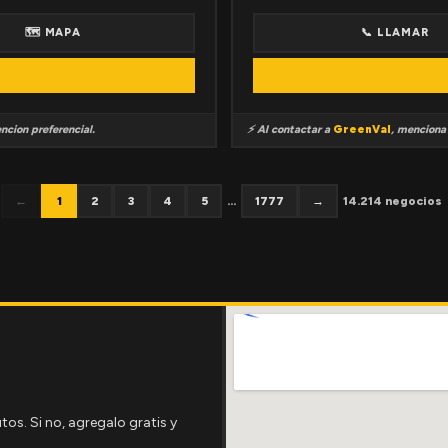
🗺 MAPA
📞 LLAMAR
ncion preferencial.
⚡ Al contactar a
GreenVal
, mencion
←
1
2
3
4
5
...
1777
→
14.214 negocios
tos. Si no, agregalo gratis y