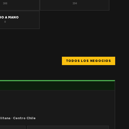
308
394
HO A MANO
0
TODOS LOS NEGOCIOS
litana · Centro Chile