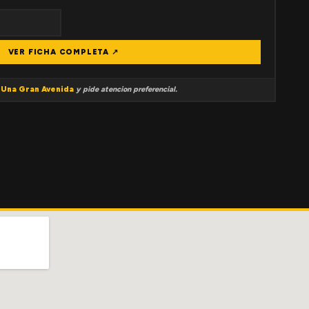
VER FICHA COMPLETA ↗
a
Una Gran Avenida
y pide atencion preferencial.