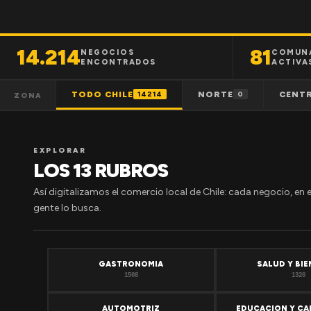
14.214
81
NEGOCIOS
COMUN
ENCONTRADOS
ACTIVA
TODO CHILE
NORTE
CENT
14214
0
ZONA
EXPLORAR
LOS 13 RUBROS
Así digitalizamos el comercio local de Chile: cada negocio, en 
gente lo busca.
GASTRONOMIA
SALUD Y BI
1508
1320
AUTOMOTRIZ
EDUCACION Y CA