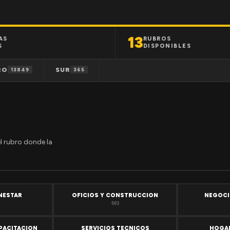
13
AS
RUBROS
S
DISPONIBLES
RO
SUR
13849
365
el rubro donde la
ENESTAR
OFICIOS Y CONSTRUCCION
NEGOCI
503
PACITACION
SERVICIOS TECNICOS
HOGAR