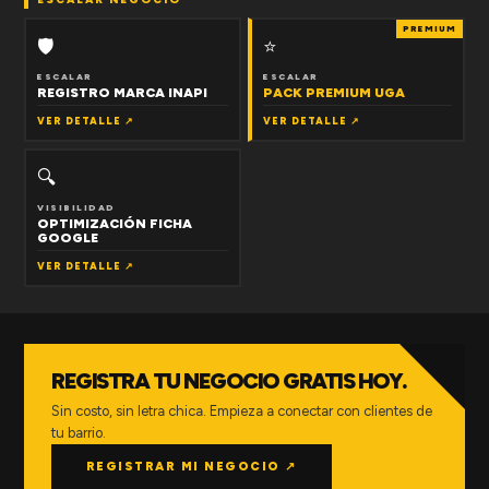
PREMIUM
🛡
⭐
ESCALAR
ESCALAR
REGISTRO MARCA INAPI
PACK PREMIUM UGA
VER DETALLE ↗
VER DETALLE ↗
🔍
VISIBILIDAD
OPTIMIZACIÓN FICHA
GOOGLE
VER DETALLE ↗
REGISTRA TU NEGOCIO GRATIS HOY.
Sin costo, sin letra chica. Empieza a conectar con clientes de
tu barrio.
REGISTRAR MI NEGOCIO ↗