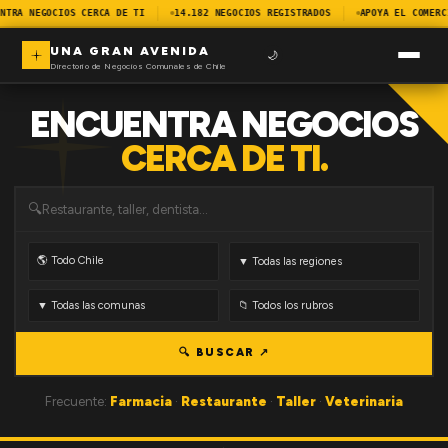
NTRA NEGOCIOS CERCA DE TI
14.182 NEGOCIOS REGISTRADOS
APOYA EL COMERC
UNA GRAN AVENIDA
🌙
Directorio de Negocios Comunales de Chile
ENCUENTRA NEGOCIOS
CERCA DE TI.
🔍
🔍 BUSCAR ↗
Frecuente:
Farmacia
·
Restaurante
·
Taller
·
Veterinaria