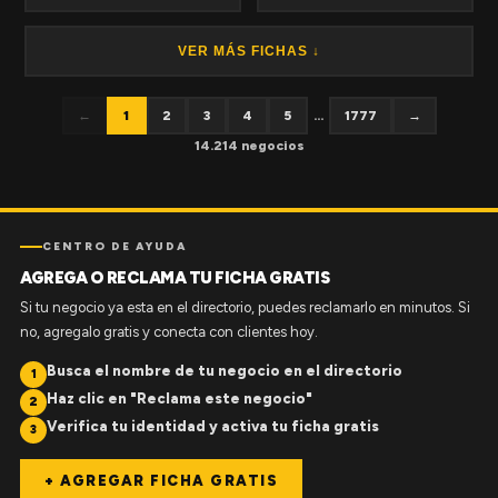
VER MÁS FICHAS ↓
←
1
2
3
4
5
...
1777
→
14.214 negocios
CENTRO DE AYUDA
AGREGA O RECLAMA TU FICHA GRATIS
Si tu negocio ya esta en el directorio, puedes reclamarlo en minutos. Si
no, agregalo gratis y conecta con clientes hoy.
Busca el nombre de tu negocio en el directorio
1
Haz clic en "Reclama este negocio"
2
Verifica tu identidad y activa tu ficha gratis
3
+ AGREGAR FICHA GRATIS