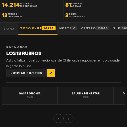
14.214
81
NEGOCIOS
COMUNAS
ENCONTRADOS
ACTIVAS
13
3
RUBROS
ZONAS
DISPONIBLES
GEOGRAFICAS
TODO CHILE
14214
NORTE
0
CENTRO
13849
SUR
36
ZONA
EXPLORAR
LOS 13 RUBROS
Así digitalizamos el comercio local de Chile: cada negocio, en el rubro donde
la gente lo busca.
↗
LIMPIAR FILTROS
GASTRONOMIA
SALUD Y BIENESTAR
OF
1508
1320
‹
›