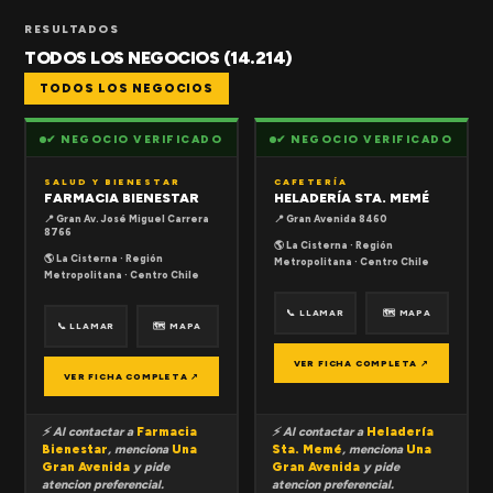
RESULTADOS
TODOS LOS NEGOCIOS (14.214)
TODOS LOS NEGOCIOS
✔ NEGOCIO VERIFICADO
✔ NEGOCIO VERIFICADO
SALUD Y BIENESTAR
CAFETERÍA
FARMACIA BIENESTAR
HELADERÍA STA. MEMÉ
📍 Gran Av. José Miguel Carrera
📍 Gran Avenida 8460
8766
🌎 La Cisterna · Región
🌎 La Cisterna · Región
Metropolitana · Centro Chile
Metropolitana · Centro Chile
📞 LLAMAR
🗺 MAPA
📞 LLAMAR
🗺 MAPA
VER FICHA COMPLETA ↗
VER FICHA COMPLETA ↗
⚡ Al contactar a
Farmacia
⚡ Al contactar a
Heladería
Bienestar
, menciona
Una
Sta. Memé
, menciona
Una
Gran Avenida
y pide
Gran Avenida
y pide
atencion preferencial.
atencion preferencial.