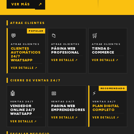
↗
VER MÁS
ATRAE CLIENTES
POPULAR
💬
📁
🛒
ATRAE CLIENTES
ATRAE CLIENTES
ATRAE CLIENTES
CLIENTES
PÁGINA WEB
TIENDA E-
AUTOMÁTICOS
PROFESIONAL
COMMERCE
24/7
WHATSAPP
VER DETALLE ↗
VER DETALLE ↗
VER DETALLE ↗
CIERRE DE VENTAS 24/7
RECOMENDADO
🤖
📅
⚡
VENTAS 24/7
VENTAS 24/7
VENTAS 24/7
VENDEDOR
PAGINA WEB
PLAN DIGITAL
ONLINE 24/7
EMPRENDEDORES
COMPLETO
WHATSAPP
VER DETALLE ↗
VER DETALLE ↗
VER DETALLE ↗
ESCALAR NEGOCIO