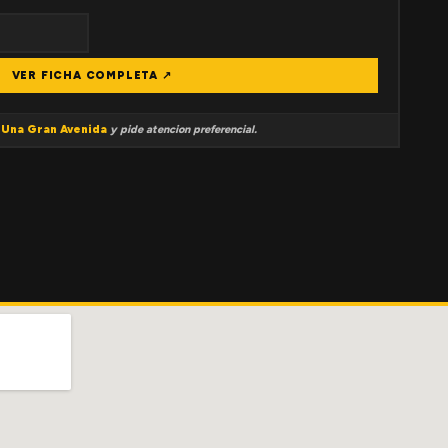
VER FICHA COMPLETA ↗
a
Una Gran Avenida
y pide atencion preferencial.