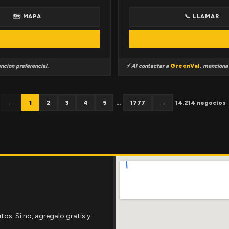
🗺 MAPA
📞 LLAMAR
ncion preferencial.
⚡ Al contactar a
GreenVal
, mencion
←
1
2
3
4
5
...
1777
→
14.214 negocios
tos. Si no, agregalo gratis y