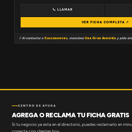
📞 LLAMAR
VER FICHA COMPLETA ↗
⚡ Al contactar a
Cascanueces
, menciona
Una Gran Avenida
y pide ate
CENTRO DE AYUDA
AGREGA O RECLAMA TU FICHA GRATIS
Si tu negocio ya esta en el directorio, puedes reclamarlo en minu
conecta con clientes hoy.