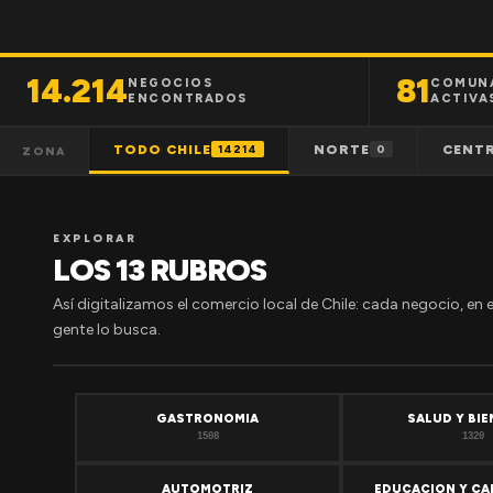
14.214
81
NEGOCIOS
COMUN
ENCONTRADOS
ACTIVA
TODO CHILE
NORTE
CENT
14214
0
ZONA
EXPLORAR
LOS 13 RUBROS
Así digitalizamos el comercio local de Chile: cada negocio, en 
gente lo busca.
GASTRONOMIA
SALUD Y BI
1508
1320
AUTOMOTRIZ
EDUCACION Y CA