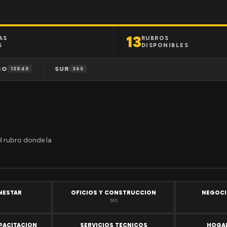
13
AS
RUBROS
S
DISPONIBLES
RO
SUR
13849
365
el rubro donde la
ENESTAR
OFICIOS Y CONSTRUCCION
NEGOCI
503
PACITACION
SERVICIOS TECNICOS
HOGAR