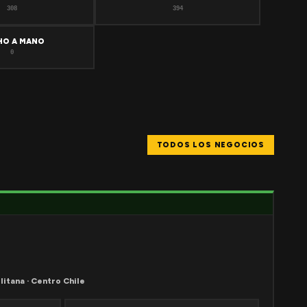
308
394
HO A MANO
0
TODOS LOS NEGOCIOS
litana · Centro Chile