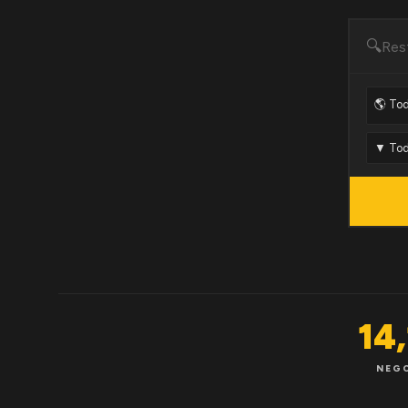
🔍
14
NEG