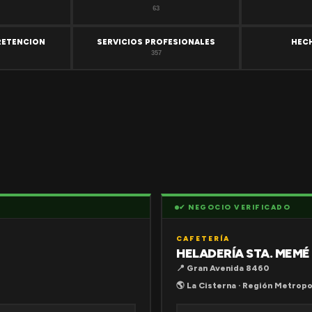
63
RETENCION
SERVICIOS PROFESIONALES
HEC
357
✔ NEGOCIO VERIFICADO
CAFETERÍA
HELADERÍA STA. MEMÉ
📍 Gran Avenida 8460
🌎 La Cisterna · Región Metropo