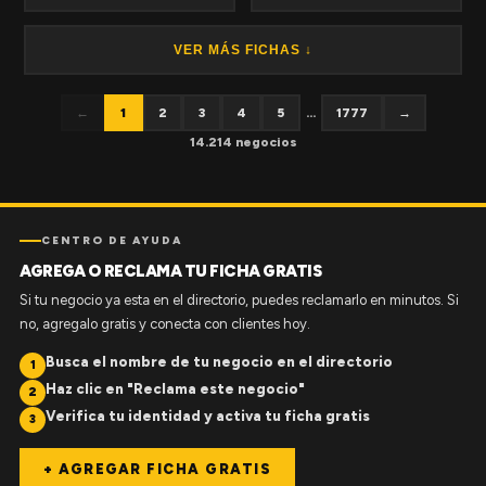
VER MÁS FICHAS ↓
←
1
2
3
4
5
...
1777
→
14.214 negocios
CENTRO DE AYUDA
AGREGA O RECLAMA TU FICHA GRATIS
Si tu negocio ya esta en el directorio, puedes reclamarlo en minutos. Si
no, agregalo gratis y conecta con clientes hoy.
Busca el nombre de tu negocio en el directorio
1
Haz clic en "Reclama este negocio"
2
Verifica tu identidad y activa tu ficha gratis
3
+ AGREGAR FICHA GRATIS