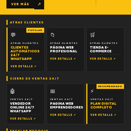
↗
VER MÁS
ATRAE CLIENTES
POPULAR
💬
📁
🛒
ATRAE CLIENTES
ATRAE CLIENTES
ATRAE CLIENTES
CLIENTES
PÁGINA WEB
TIENDA E-
AUTOMÁTICOS
PROFESIONAL
COMMERCE
24/7
WHATSAPP
VER DETALLE ↗
VER DETALLE ↗
VER DETALLE ↗
CIERRE DE VENTAS 24/7
RECOMENDADO
🤖
📅
⚡
VENTAS 24/7
VENTAS 24/7
VENTAS 24/7
VENDEDOR
PAGINA WEB
PLAN DIGITAL
ONLINE 24/7
EMPRENDEDORES
COMPLETO
WHATSAPP
VER DETALLE ↗
VER DETALLE ↗
VER DETALLE ↗
ESCALAR NEGOCIO