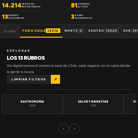
14.214
81
NEGOCIOS
COMUNAS
ENCONTRADOS
ACTIVAS
13
3
RUBROS
ZONAS
DISPONIBLES
GEOGRAFICAS
TODO CHILE
14214
NORTE
0
CENTRO
13849
SUR
36
ZONA
EXPLORAR
LOS 13 RUBROS
Así digitalizamos el comercio local de Chile: cada negocio, en el rubro donde
la gente lo busca.
↗
LIMPIAR FILTROS
GASTRONOMIA
SALUD Y BIENESTAR
OF
1508
1320
‹
›