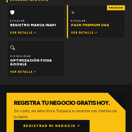
PREMIUM
🛡
⭐
ESCALAR
ESCALAR
REGISTRO MARCA INAPI
PACK PREMIUM UGA
VER DETALLE ↗
VER DETALLE ↗
🔍
VISIBILIDAD
OPTIMIZACIÓN FICHA
GOOGLE
VER DETALLE ↗
REGISTRA TU NEGOCIO GRATIS HOY.
Sin costo, sin letra chica. Empieza a conectar con clientes de
tu barrio.
REGISTRAR MI NEGOCIO ↗