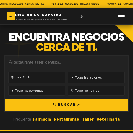
ENTRA NEGOCIOS CERCA DE TI
14.182 NEGOCIOS REGISTRADOS
APOYA EL COMER
UNA GRAN AVENIDA
🌙
Directorio de Negocios Comunales de Chile
ENCUENTRA NEGOCIOS
CERCA DE TI.
🔍
🔍 BUSCAR ↗
Frecuente:
Farmacia
·
Restaurante
·
Taller
·
Veterinaria