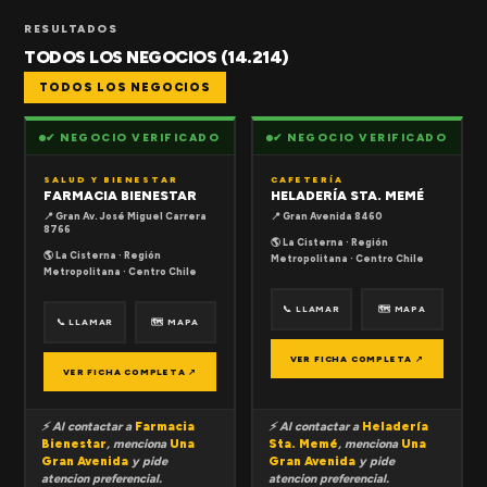
RESULTADOS
TODOS LOS NEGOCIOS (14.214)
TODOS LOS NEGOCIOS
✔ NEGOCIO VERIFICADO
✔ NEGOCIO VERIFICADO
SALUD Y BIENESTAR
CAFETERÍA
FARMACIA BIENESTAR
HELADERÍA STA. MEMÉ
📍 Gran Av. José Miguel Carrera
📍 Gran Avenida 8460
8766
🌎 La Cisterna · Región
🌎 La Cisterna · Región
Metropolitana · Centro Chile
Metropolitana · Centro Chile
📞 LLAMAR
🗺 MAPA
📞 LLAMAR
🗺 MAPA
VER FICHA COMPLETA ↗
VER FICHA COMPLETA ↗
⚡ Al contactar a
Farmacia
⚡ Al contactar a
Heladería
Bienestar
, menciona
Una
Sta. Memé
, menciona
Una
Gran Avenida
y pide
Gran Avenida
y pide
atencion preferencial.
atencion preferencial.