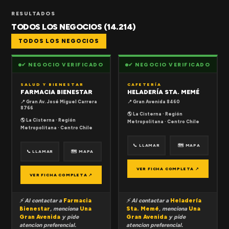
RESULTADOS
TODOS LOS NEGOCIOS (14.214)
TODOS LOS NEGOCIOS
✔ NEGOCIO VERIFICADO
✔ NEGOCIO VERIFICADO
SALUD Y BIENESTAR
CAFETERÍA
FARMACIA BIENESTAR
HELADERÍA STA. MEMÉ
📍 Gran Av. José Miguel Carrera
📍 Gran Avenida 8460
8766
🌎 La Cisterna · Región
🌎 La Cisterna · Región
Metropolitana · Centro Chile
Metropolitana · Centro Chile
📞 LLAMAR
🗺 MAPA
📞 LLAMAR
🗺 MAPA
VER FICHA COMPLETA ↗
VER FICHA COMPLETA ↗
⚡ Al contactar a
Farmacia
⚡ Al contactar a
Heladería
Bienestar
, menciona
Una
Sta. Memé
, menciona
Una
Gran Avenida
y pide
Gran Avenida
y pide
atencion preferencial.
atencion preferencial.