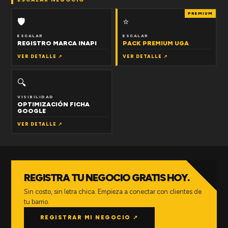
PREMIUM
🛡
⭐
ESCALAR
ESCALAR
REGISTRO MARCA INAPI
PACK PREMIUM UGA
VER DETALLE ↗
VER DETALLE ↗
🔍
VISIBILIDAD
OPTIMIZACIÓN FICHA
GOOGLE
VER DETALLE ↗
REGISTRA TU NEGOCIO GRATIS HOY.
Sin costo, sin letra chica. Empieza a conectar con clientes de
tu barrio.
REGISTRAR MI NEGOCIO ↗