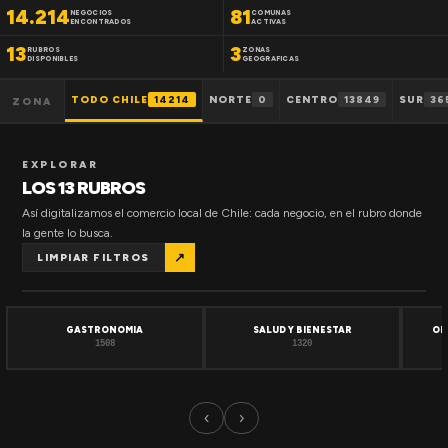
14.214
81
NEGOCIOS
COMUNAS
ENCONTRADOS
ACTIVAS
13
3
RUBROS
ZONAS
DISPONIBLES
GEOGRAFICAS
TODO CHILE
14214
NORTE
0
CENTRO
13849
SUR
36
ZONA
EXPLORAR
LOS 13 RUBROS
Así digitalizamos el comercio local de Chile: cada negocio, en el rubro donde
la gente lo busca.
↗
LIMPIAR FILTROS
GASTRONOMIA
SALUD Y BIENESTAR
OF
1508
1320
‹
›