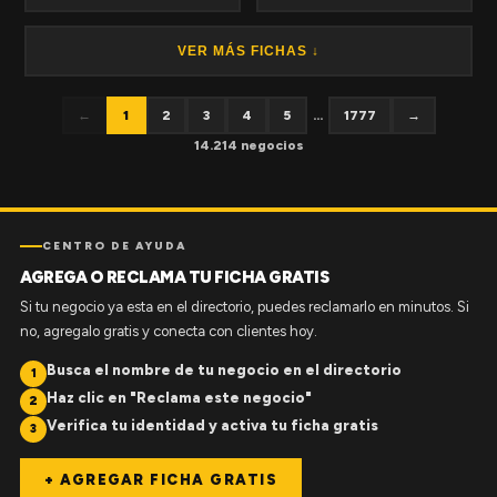
VER MÁS FICHAS ↓
←
1
2
3
4
5
...
1777
→
14.214 negocios
CENTRO DE AYUDA
AGREGA O RECLAMA TU FICHA GRATIS
Si tu negocio ya esta en el directorio, puedes reclamarlo en minutos. Si
no, agregalo gratis y conecta con clientes hoy.
Busca el nombre de tu negocio en el directorio
1
Haz clic en "Reclama este negocio"
2
Verifica tu identidad y activa tu ficha gratis
3
+ AGREGAR FICHA GRATIS