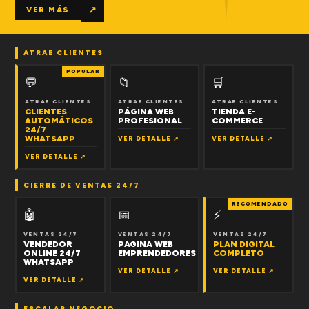
↗
VER MÁS
ATRAE CLIENTES
POPULAR
💬
📁
🛒
ATRAE CLIENTES
ATRAE CLIENTES
ATRAE CLIENTES
CLIENTES
PÁGINA WEB
TIENDA E-
AUTOMÁTICOS
PROFESIONAL
COMMERCE
24/7
WHATSAPP
VER DETALLE ↗
VER DETALLE ↗
VER DETALLE ↗
CIERRE DE VENTAS 24/7
RECOMENDADO
🤖
📅
⚡
VENTAS 24/7
VENTAS 24/7
VENTAS 24/7
VENDEDOR
PAGINA WEB
PLAN DIGITAL
ONLINE 24/7
EMPRENDEDORES
COMPLETO
WHATSAPP
VER DETALLE ↗
VER DETALLE ↗
VER DETALLE ↗
ESCALAR NEGOCIO