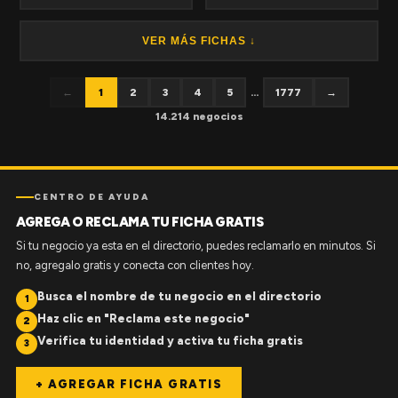
VER MÁS FICHAS ↓
←
1
2
3
4
5
...
1777
→
14.214 negocios
CENTRO DE AYUDA
AGREGA O RECLAMA TU FICHA GRATIS
Si tu negocio ya esta en el directorio, puedes reclamarlo en minutos. Si
no, agregalo gratis y conecta con clientes hoy.
Busca el nombre de tu negocio en el directorio
1
Haz clic en "Reclama este negocio"
2
Verifica tu identidad y activa tu ficha gratis
3
+ AGREGAR FICHA GRATIS