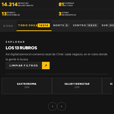
14.214
81
NEGOCIOS
COMUNAS
ENCONTRADOS
ACTIVAS
13
3
RUBROS
ZONAS
DISPONIBLES
GEOGRAFICAS
TODO CHILE
14214
NORTE
0
CENTRO
13849
SUR
36
ZONA
EXPLORAR
LOS 13 RUBROS
Así digitalizamos el comercio local de Chile: cada negocio, en el rubro donde
la gente lo busca.
↗
LIMPIAR FILTROS
GASTRONOMIA
SALUD Y BIENESTAR
OF
1508
1320
‹
›