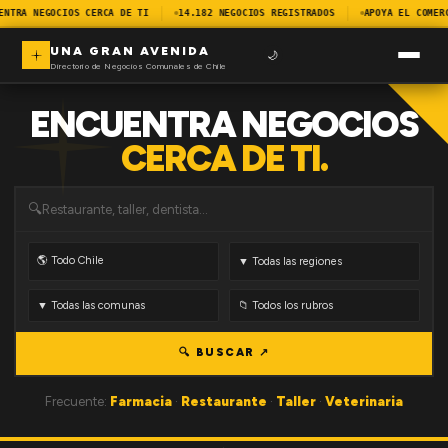
ENTRA NEGOCIOS CERCA DE TI
14.182 NEGOCIOS REGISTRADOS
APOYA EL COMER
UNA GRAN AVENIDA
🌙
Directorio de Negocios Comunales de Chile
ENCUENTRA NEGOCIOS
CERCA DE TI.
🔍
🔍 BUSCAR ↗
Frecuente:
Farmacia
·
Restaurante
·
Taller
·
Veterinaria