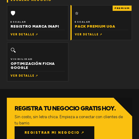
PREMIUM
🛡
⭐
ESCALAR
ESCALAR
REGISTRO MARCA INAPI
PACK PREMIUM UGA
VER DETALLE ↗
VER DETALLE ↗
🔍
VISIBILIDAD
OPTIMIZACIÓN FICHA
GOOGLE
VER DETALLE ↗
REGISTRA TU NEGOCIO GRATIS HOY.
Sin costo, sin letra chica. Empieza a conectar con clientes de
tu barrio.
REGISTRAR MI NEGOCIO ↗