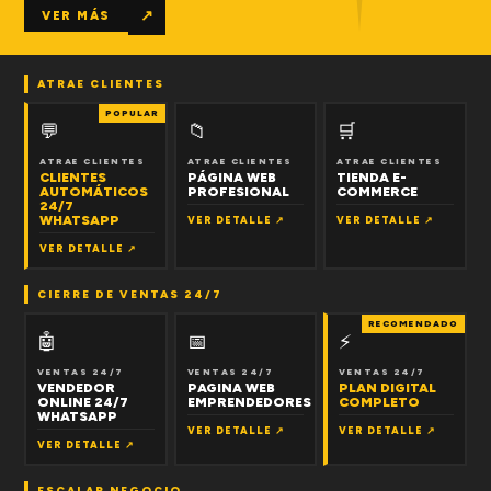
↗
VER MÁS
ATRAE CLIENTES
POPULAR
💬
📁
🛒
ATRAE CLIENTES
ATRAE CLIENTES
ATRAE CLIENTES
CLIENTES
PÁGINA WEB
TIENDA E-
AUTOMÁTICOS
PROFESIONAL
COMMERCE
24/7
WHATSAPP
VER DETALLE ↗
VER DETALLE ↗
VER DETALLE ↗
CIERRE DE VENTAS 24/7
RECOMENDADO
🤖
📅
⚡
VENTAS 24/7
VENTAS 24/7
VENTAS 24/7
VENDEDOR
PAGINA WEB
PLAN DIGITAL
ONLINE 24/7
EMPRENDEDORES
COMPLETO
WHATSAPP
VER DETALLE ↗
VER DETALLE ↗
VER DETALLE ↗
ESCALAR NEGOCIO