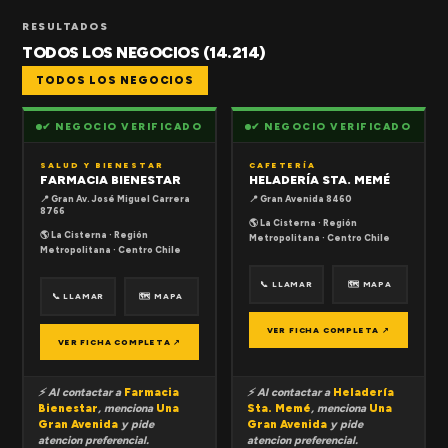
RESULTADOS
TODOS LOS NEGOCIOS (14.214)
TODOS LOS NEGOCIOS
✔ NEGOCIO VERIFICADO
✔ NEGOCIO VERIFICADO
SALUD Y BIENESTAR
CAFETERÍA
FARMACIA BIENESTAR
HELADERÍA STA. MEMÉ
📍 Gran Av. José Miguel Carrera
📍 Gran Avenida 8460
8766
🌎 La Cisterna · Región
🌎 La Cisterna · Región
Metropolitana · Centro Chile
Metropolitana · Centro Chile
📞 LLAMAR
🗺 MAPA
📞 LLAMAR
🗺 MAPA
VER FICHA COMPLETA ↗
VER FICHA COMPLETA ↗
⚡ Al contactar a
Farmacia
⚡ Al contactar a
Heladería
Bienestar
, menciona
Una
Sta. Memé
, menciona
Una
Gran Avenida
y pide
Gran Avenida
y pide
atencion preferencial.
atencion preferencial.