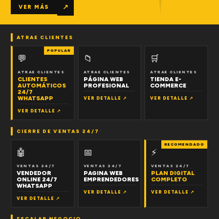
↗
VER MÁS
ATRAE CLIENTES
POPULAR
💬
📁
🛒
ATRAE CLIENTES
ATRAE CLIENTES
ATRAE CLIENTES
CLIENTES
PÁGINA WEB
TIENDA E-
AUTOMÁTICOS
PROFESIONAL
COMMERCE
24/7
WHATSAPP
VER DETALLE ↗
VER DETALLE ↗
VER DETALLE ↗
CIERRE DE VENTAS 24/7
RECOMENDADO
🤖
📅
⚡
VENTAS 24/7
VENTAS 24/7
VENTAS 24/7
VENDEDOR
PAGINA WEB
PLAN DIGITAL
ONLINE 24/7
EMPRENDEDORES
COMPLETO
WHATSAPP
VER DETALLE ↗
VER DETALLE ↗
VER DETALLE ↗
ESCALAR NEGOCIO