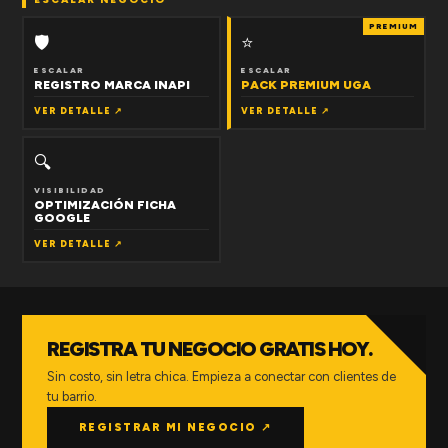
PREMIUM
🛡
⭐
ESCALAR
ESCALAR
REGISTRO MARCA INAPI
PACK PREMIUM UGA
VER DETALLE ↗
VER DETALLE ↗
🔍
VISIBILIDAD
OPTIMIZACIÓN FICHA
GOOGLE
VER DETALLE ↗
REGISTRA TU NEGOCIO GRATIS HOY.
Sin costo, sin letra chica. Empieza a conectar con clientes de
tu barrio.
REGISTRAR MI NEGOCIO ↗