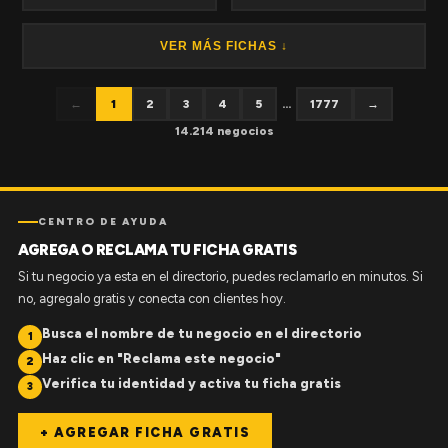
VER MÁS FICHAS ↓
←
1
2
3
4
5
...
1777
→
14.214 negocios
CENTRO DE AYUDA
AGREGA O RECLAMA TU FICHA GRATIS
Si tu negocio ya esta en el directorio, puedes reclamarlo en minutos. Si
no, agregalo gratis y conecta con clientes hoy.
Busca el nombre de tu negocio en el directorio
1
Haz clic en "Reclama este negocio"
2
Verifica tu identidad y activa tu ficha gratis
3
+ AGREGAR FICHA GRATIS