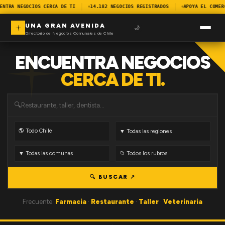
ENTRA NEGOCIOS CERCA DE TI
14.182 NEGOCIOS REGISTRADOS
APOYA EL COMER
UNA GRAN AVENIDA
🌙
Directorio de Negocios Comunales de Chile
ENCUENTRA NEGOCIOS
CERCA DE TI.
🔍
🔍 BUSCAR ↗
Frecuente:
Farmacia
·
Restaurante
·
Taller
·
Veterinaria