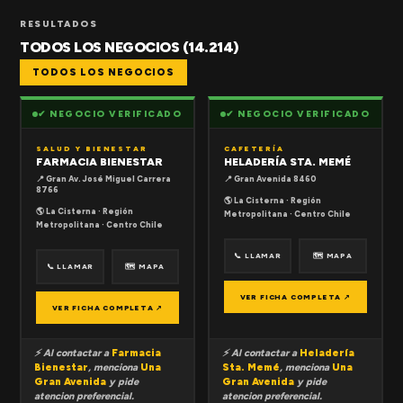
RESULTADOS
TODOS LOS NEGOCIOS (14.214)
TODOS LOS NEGOCIOS
✔ NEGOCIO VERIFICADO
✔ NEGOCIO VERIFICADO
SALUD Y BIENESTAR
CAFETERÍA
FARMACIA BIENESTAR
HELADERÍA STA. MEMÉ
📍 Gran Av. José Miguel Carrera
📍 Gran Avenida 8460
8766
🌎 La Cisterna · Región
🌎 La Cisterna · Región
Metropolitana · Centro Chile
Metropolitana · Centro Chile
📞 LLAMAR
🗺 MAPA
📞 LLAMAR
🗺 MAPA
VER FICHA COMPLETA ↗
VER FICHA COMPLETA ↗
⚡ Al contactar a
Farmacia
⚡ Al contactar a
Heladería
Bienestar
, menciona
Una
Sta. Memé
, menciona
Una
Gran Avenida
y pide
Gran Avenida
y pide
atencion preferencial.
atencion preferencial.