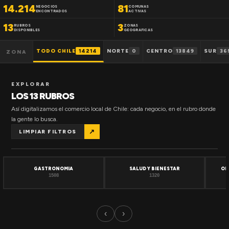
14.214
81
NEGOCIOS
COMUNAS
ENCONTRADOS
ACTIVAS
13
3
RUBROS
ZONAS
DISPONIBLES
GEOGRAFICAS
TODO CHILE
14214
NORTE
0
CENTRO
13849
SUR
36
ZONA
EXPLORAR
LOS 13 RUBROS
Así digitalizamos el comercio local de Chile: cada negocio, en el rubro donde
la gente lo busca.
↗
LIMPIAR FILTROS
GASTRONOMIA
SALUD Y BIENESTAR
OF
1508
1320
‹
›