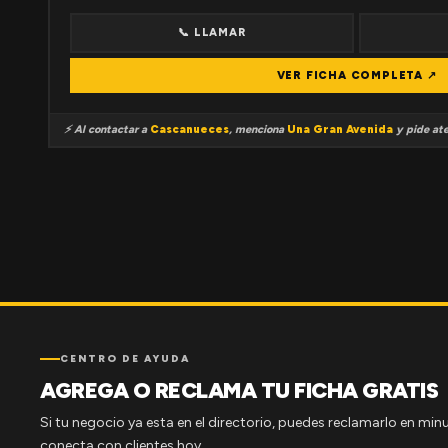
📞 LLAMAR
VER FICHA COMPLETA ↗
⚡ Al contactar a
Cascanueces
, menciona
Una Gran Avenida
y pide ate
CENTRO DE AYUDA
AGREGA O RECLAMA TU FICHA GRATIS
Si tu negocio ya esta en el directorio, puedes reclamarlo en minu
conecta con clientes hoy.