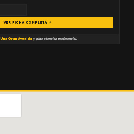
VER FICHA COMPLETA ↗
a
Una Gran Avenida
y pide atencion preferencial.