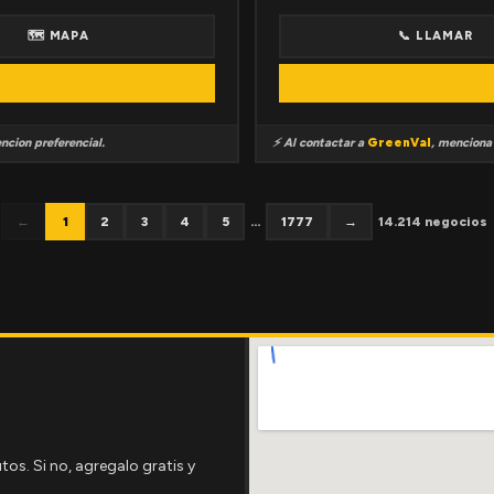
🗺 MAPA
📞 LLAMAR
ncion preferencial.
⚡ Al contactar a
GreenVal
, mencion
←
1
2
3
4
5
...
1777
→
14.214 negocios
tos. Si no, agregalo gratis y