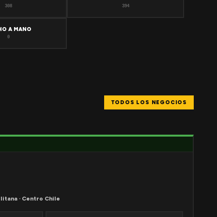
308
394
HO A MANO
0
TODOS LOS NEGOCIOS
litana · Centro Chile