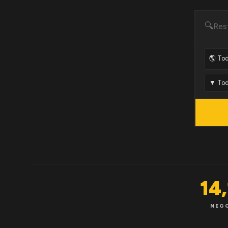
🔍
14
NEG