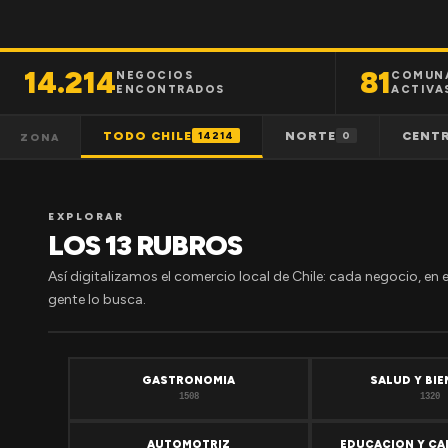
14.214
81
NEGOCIOS
COMUN
ENCONTRADOS
ACTIVA
TODO CHILE
NORTE
CENT
14214
0
ZONA
EXPLORAR
LOS 13 RUBROS
Así digitalizamos el comercio local de Chile: cada negocio, en 
gente lo busca.
GASTRONOMIA
SALUD Y BI
1508
1320
AUTOMOTRIZ
EDUCACION Y CA