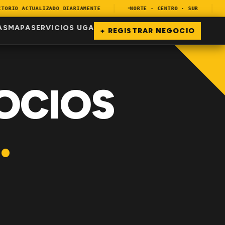
RIO ACTUALIZADO DIARIAMENTE
NORTE · CENTRO · SUR
E
AS
MAPA
SERVICIOS UGA
+ REGISTRAR NEGOCIO
OCIOS
.