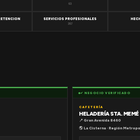
63
RETENCION
SERVICIOS PROFESIONALES
HEC
357
✔ NEGOCIO VERIFICADO
CAFETERÍA
HELADERÍA STA. MEMÉ
📍 Gran Avenida 8460
🌎 La Cisterna · Región Metropo