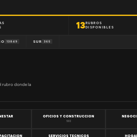
13
AS
RUBROS
S
DISPONIBLES
RO
SUR
13849
365
el rubro donde la
ENESTAR
OFICIOS Y CONSTRUCCION
NEGOCI
503
PACITACION
SERVICIOS TECNICOS
HOGAR