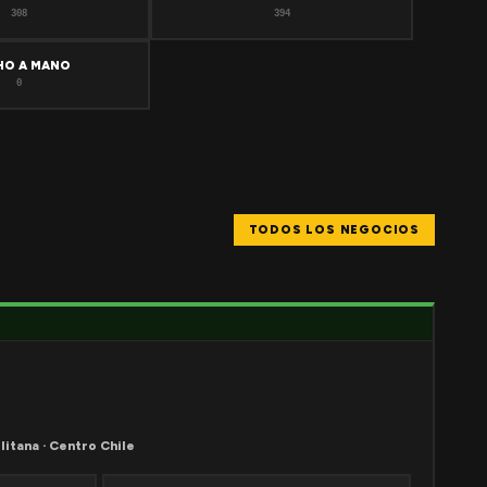
308
394
HO A MANO
0
TODOS LOS NEGOCIOS
litana · Centro Chile