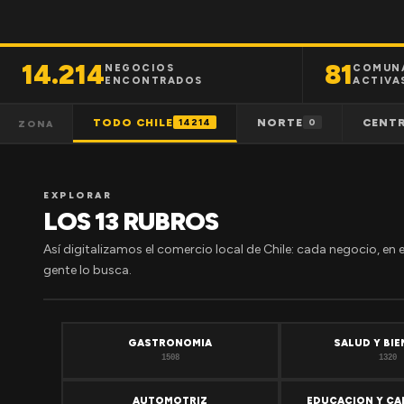
14.214
81
NEGOCIOS
COMUN
ENCONTRADOS
ACTIVA
TODO CHILE
NORTE
CENT
14214
0
ZONA
EXPLORAR
LOS 13 RUBROS
Así digitalizamos el comercio local de Chile: cada negocio, en 
gente lo busca.
GASTRONOMIA
SALUD Y BI
1508
1320
AUTOMOTRIZ
EDUCACION Y CA