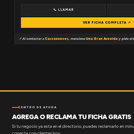
📞 LLAMAR
VER FICHA COMPLETA ↗
⚡ Al contactar a
Cascanueces
, menciona
Una Gran Avenida
y pide ate
CENTRO DE AYUDA
AGREGA O RECLAMA TU FICHA GRATIS
Si tu negocio ya esta en el directorio, puedes reclamarlo en minu
conecta con clientes hoy.