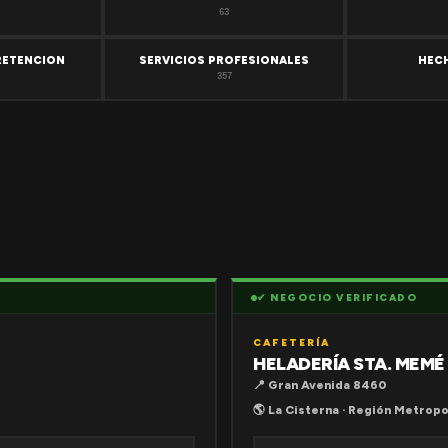
63
RETENCION
SERVICIOS PROFESIONALES
HEC
357
✔ NEGOCIO VERIFICADO
CAFETERÍA
HELADERÍA STA. MEMÉ
📍 Gran Avenida 8460
🌎 La Cisterna · Región Metropo