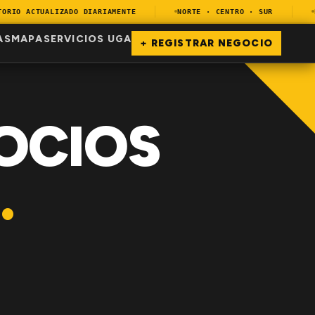
IO ACTUALIZADO DIARIAMENTE
NORTE · CENTRO · SUR
ENC
AS
MAPA
SERVICIOS UGA
+ REGISTRAR NEGOCIO
OCIOS
.