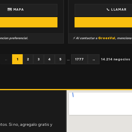
🗺 MAPA
📞 LLAMAR
ncion preferencial.
⚡ Al contactar a
GreenVal
, mencion
←
1
2
3
4
5
...
1777
→
14.214 negocios
tos. Si no, agregalo gratis y