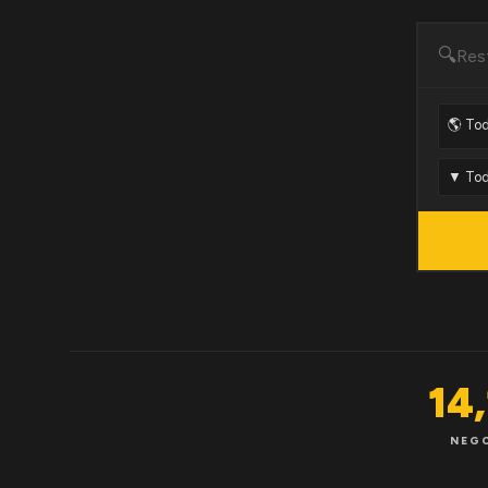
🔍
14
NEG