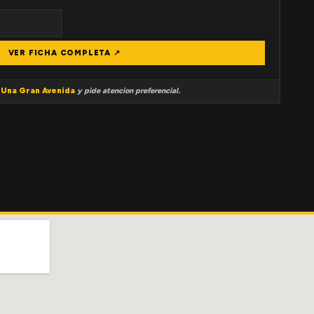
VER FICHA COMPLETA ↗
a
Una Gran Avenida
y pide atencion preferencial.