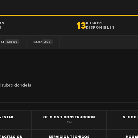
13
AS
RUBROS
S
DISPONIBLES
RO
SUR
13849
365
el rubro donde la
ENESTAR
OFICIOS Y CONSTRUCCION
NEGOCI
503
PACITACION
SERVICIOS TECNICOS
HOGAR