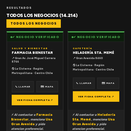
RESULTADOS
TODOS LOS NEGOCIOS (14.214)
TODOS LOS NEGOCIOS
✔ NEGOCIO VERIFICADO
✔ NEGOCIO VERIFICADO
SALUD Y BIENESTAR
CAFETERÍA
FARMACIA BIENESTAR
HELADERÍA STA. MEMÉ
📍 Gran Av. José Miguel Carrera
📍 Gran Avenida 8460
8766
🌎 La Cisterna · Región
🌎 La Cisterna · Región
Metropolitana · Centro Chile
Metropolitana · Centro Chile
📞 LLAMAR
🗺 MAPA
📞 LLAMAR
🗺 MAPA
VER FICHA COMPLETA ↗
VER FICHA COMPLETA ↗
⚡ Al contactar a
Farmacia
⚡ Al contactar a
Heladería
Bienestar
, menciona
Una
Sta. Memé
, menciona
Una
Gran Avenida
y pide
Gran Avenida
y pide
atencion preferencial.
atencion preferencial.