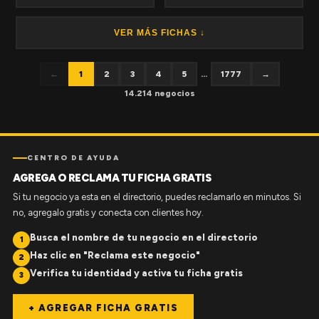
VER MÁS FICHAS ↓
←
1
2
3
4
5
...
1777
→
14.214 negocios
CENTRO DE AYUDA
AGREGA O RECLAMA TU FICHA GRATIS
Si tu negocio ya esta en el directorio, puedes reclamarlo en minutos. Si
no, agregalo gratis y conecta con clientes hoy.
Busca el nombre de tu negocio en el directorio
1
Haz clic en "Reclama este negocio"
2
Verifica tu identidad y activa tu ficha gratis
3
+ AGREGAR FICHA GRATIS