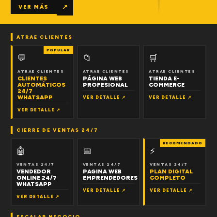
↗
VER MÁS
ATRAE CLIENTES
POPULAR
💬
📁
🛒
ATRAE CLIENTES
ATRAE CLIENTES
ATRAE CLIENTES
CLIENTES
PÁGINA WEB
TIENDA E-
AUTOMÁTICOS
PROFESIONAL
COMMERCE
24/7
WHATSAPP
VER DETALLE ↗
VER DETALLE ↗
VER DETALLE ↗
CIERRE DE VENTAS 24/7
RECOMENDADO
🤖
📅
⚡
VENTAS 24/7
VENTAS 24/7
VENTAS 24/7
VENDEDOR
PAGINA WEB
PLAN DIGITAL
ONLINE 24/7
EMPRENDEDORES
COMPLETO
WHATSAPP
VER DETALLE ↗
VER DETALLE ↗
VER DETALLE ↗
ESCALAR NEGOCIO