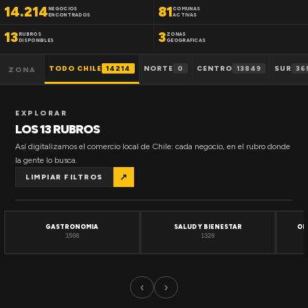
14.214
81
NEGOCIOS
COMUNAS
ENCONTRADOS
ACTIVAS
13
3
RUBROS
ZONAS
DISPONIBLES
GEOGRAFICAS
TODO CHILE
14214
NORTE
0
CENTRO
13849
SUR
36
ZONA
EXPLORAR
LOS 13 RUBROS
Así digitalizamos el comercio local de Chile: cada negocio, en el rubro donde
la gente lo busca.
↗
LIMPIAR FILTROS
GASTRONOMIA
SALUD Y BIENESTAR
OF
1508
1320
‹
›