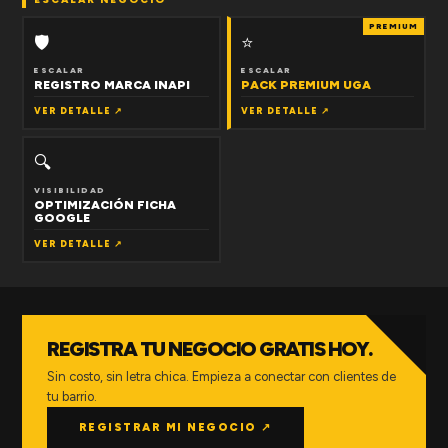
PREMIUM
🛡
⭐
ESCALAR
ESCALAR
REGISTRO MARCA INAPI
PACK PREMIUM UGA
VER DETALLE ↗
VER DETALLE ↗
🔍
VISIBILIDAD
OPTIMIZACIÓN FICHA
GOOGLE
VER DETALLE ↗
REGISTRA TU NEGOCIO GRATIS HOY.
Sin costo, sin letra chica. Empieza a conectar con clientes de
tu barrio.
REGISTRAR MI NEGOCIO ↗