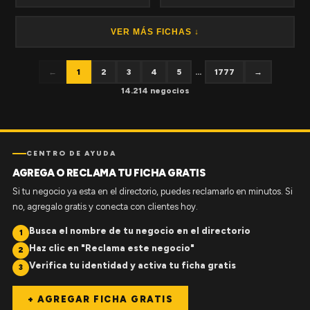
VER MÁS FICHAS ↓
←
1
2
3
4
5
...
1777
→
14.214 negocios
CENTRO DE AYUDA
AGREGA O RECLAMA TU FICHA GRATIS
Si tu negocio ya esta en el directorio, puedes reclamarlo en minutos. Si
no, agregalo gratis y conecta con clientes hoy.
Busca el nombre de tu negocio en el directorio
1
Haz clic en "Reclama este negocio"
2
Verifica tu identidad y activa tu ficha gratis
3
+ AGREGAR FICHA GRATIS