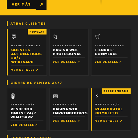
↗
VER MÁS
ATRAE CLIENTES
POPULAR
💬
📁
🛒
ATRAE CLIENTES
ATRAE CLIENTES
ATRAE CLIENTES
CLIENTES
PÁGINA WEB
TIENDA E-
AUTOMÁTICOS
PROFESIONAL
COMMERCE
24/7
WHATSAPP
VER DETALLE ↗
VER DETALLE ↗
VER DETALLE ↗
CIERRE DE VENTAS 24/7
RECOMENDADO
🤖
📅
⚡
VENTAS 24/7
VENTAS 24/7
VENTAS 24/7
VENDEDOR
PAGINA WEB
PLAN DIGITAL
ONLINE 24/7
EMPRENDEDORES
COMPLETO
WHATSAPP
VER DETALLE ↗
VER DETALLE ↗
VER DETALLE ↗
ESCALAR NEGOCIO