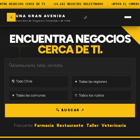
NTRA NEGOCIOS CERCA DE TI
14.182 NEGOCIOS REGISTRADOS
APOYA EL COMERC
UNA GRAN AVENIDA
🌙
Directorio de Negocios Comunales de Chile
ENCUENTRA NEGOCIOS
CERCA DE TI.
🔍
🔍 BUSCAR ↗
Frecuente:
Farmacia
·
Restaurante
·
Taller
·
Veterinaria