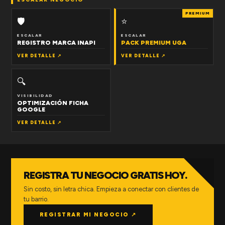
PREMIUM
🛡
⭐
ESCALAR
ESCALAR
REGISTRO MARCA INAPI
PACK PREMIUM UGA
VER DETALLE ↗
VER DETALLE ↗
🔍
VISIBILIDAD
OPTIMIZACIÓN FICHA
GOOGLE
VER DETALLE ↗
REGISTRA TU NEGOCIO GRATIS HOY.
Sin costo, sin letra chica. Empieza a conectar con clientes de
tu barrio.
REGISTRAR MI NEGOCIO ↗