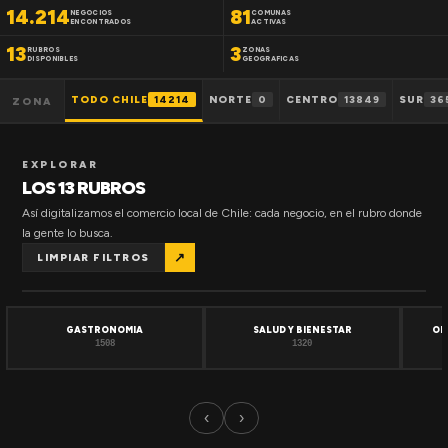
14.214
81
NEGOCIOS
COMUNAS
ENCONTRADOS
ACTIVAS
13
3
RUBROS
ZONAS
DISPONIBLES
GEOGRAFICAS
TODO CHILE
14214
NORTE
0
CENTRO
13849
SUR
36
ZONA
EXPLORAR
LOS 13 RUBROS
Así digitalizamos el comercio local de Chile: cada negocio, en el rubro donde
la gente lo busca.
↗
LIMPIAR FILTROS
GASTRONOMIA
SALUD Y BIENESTAR
OF
1508
1320
‹
›