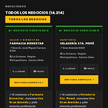
RESULTADOS
TODOS LOS NEGOCIOS (14.214)
TODOS LOS NEGOCIOS
✔ NEGOCIO VERIFICADO
✔ NEGOCIO VERIFICADO
SALUD Y BIENESTAR
CAFETERÍA
FARMACIA BIENESTAR
HELADERÍA STA. MEMÉ
📍 Gran Av. José Miguel Carrera
📍 Gran Avenida 8460
8766
🌎 La Cisterna · Región
🌎 La Cisterna · Región
Metropolitana · Centro Chile
Metropolitana · Centro Chile
📞 LLAMAR
🗺 MAPA
📞 LLAMAR
🗺 MAPA
VER FICHA COMPLETA ↗
VER FICHA COMPLETA ↗
⚡ Al contactar a
Farmacia
⚡ Al contactar a
Heladería
Bienestar
, menciona
Una
Sta. Memé
, menciona
Una
Gran Avenida
y pide
Gran Avenida
y pide
atencion preferencial.
atencion preferencial.