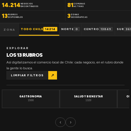
14.214
81
NEGOCIOS
COMUNAS
ENCONTRADOS
ACTIVAS
13
3
RUBROS
ZONAS
DISPONIBLES
GEOGRAFICAS
TODO CHILE
14214
NORTE
0
CENTRO
13849
SUR
36
ZONA
EXPLORAR
LOS 13 RUBROS
Así digitalizamos el comercio local de Chile: cada negocio, en el rubro donde
la gente lo busca.
↗
LIMPIAR FILTROS
GASTRONOMIA
SALUD Y BIENESTAR
OF
1508
1320
‹
›