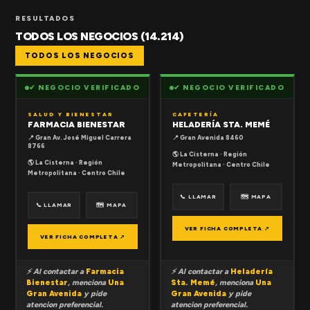
RESULTADOS
TODOS LOS NEGOCIOS (14.214)
TODOS LOS NEGOCIOS
✔ NEGOCIO VERIFICADO
✔ NEGOCIO VERIFICADO
SALUD Y BIENESTAR
CAFETERÍA
FARMACIA BIENESTAR
HELADERÍA STA. MEMÉ
📍 Gran Av. José Miguel Carrera
📍 Gran Avenida 8460
8766
🌎 La Cisterna · Región
🌎 La Cisterna · Región
Metropolitana · Centro Chile
Metropolitana · Centro Chile
📞 LLAMAR
🗺 MAPA
📞 LLAMAR
🗺 MAPA
VER FICHA COMPLETA ↗
VER FICHA COMPLETA ↗
⚡ Al contactar a
Farmacia
⚡ Al contactar a
Heladería
Bienestar
, menciona
Una
Sta. Memé
, menciona
Una
Gran Avenida
y pide
Gran Avenida
y pide
atencion preferencial.
atencion preferencial.