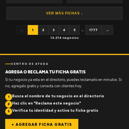
VER MÁS FICHAS ↓
←
1
2
3
4
5
...
1777
→
14.214 negocios
CENTRO DE AYUDA
AGREGA O RECLAMA TU FICHA GRATIS
Si tu negocio ya esta en el directorio, puedes reclamarlo en minutos. Si
no, agregalo gratis y conecta con clientes hoy.
Busca el nombre de tu negocio en el directorio
1
Haz clic en "Reclama este negocio"
2
Verifica tu identidad y activa tu ficha gratis
3
+ AGREGAR FICHA GRATIS