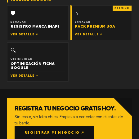
PREMIUM
🛡
⭐
ESCALAR
ESCALAR
REGISTRO MARCA INAPI
PACK PREMIUM UGA
VER DETALLE ↗
VER DETALLE ↗
🔍
VISIBILIDAD
OPTIMIZACIÓN FICHA
GOOGLE
VER DETALLE ↗
REGISTRA TU NEGOCIO GRATIS HOY.
Sin costo, sin letra chica. Empieza a conectar con clientes de
tu barrio.
REGISTRAR MI NEGOCIO ↗