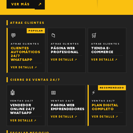
↗
VER MÁS
ATRAE CLIENTES
POPULAR
💬
📁
🛒
ATRAE CLIENTES
ATRAE CLIENTES
ATRAE CLIENTES
CLIENTES
PÁGINA WEB
TIENDA E-
AUTOMÁTICOS
PROFESIONAL
COMMERCE
24/7
WHATSAPP
VER DETALLE ↗
VER DETALLE ↗
VER DETALLE ↗
CIERRE DE VENTAS 24/7
RECOMENDADO
🤖
📅
⚡
VENTAS 24/7
VENTAS 24/7
VENTAS 24/7
VENDEDOR
PAGINA WEB
PLAN DIGITAL
ONLINE 24/7
EMPRENDEDORES
COMPLETO
WHATSAPP
VER DETALLE ↗
VER DETALLE ↗
VER DETALLE ↗
ESCALAR NEGOCIO