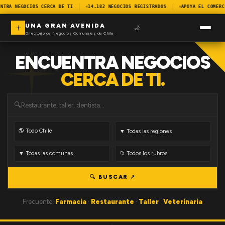
NTRA NEGOCIOS CERCA DE TI
14.182 NEGOCIOS REGISTRADOS
APOYA EL COMERC
UNA GRAN AVENIDA
🌙
Directorio de Negocios Comunales de Chile
ENCUENTRA NEGOCIOS
CERCA DE TI.
🔍
🔍 BUSCAR ↗
Frecuente:
Farmacia
·
Restaurante
·
Taller
·
Veterinaria