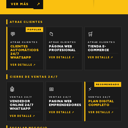
↗
VER MÁS
ATRAE CLIENTES
POPULAR
💬
📁
🛒
ATRAE CLIENTES
ATRAE CLIENTES
ATRAE CLIENTES
CLIENTES
PÁGINA WEB
TIENDA E-
AUTOMÁTICOS
PROFESIONAL
COMMERCE
24/7
WHATSAPP
VER DETALLE ↗
VER DETALLE ↗
VER DETALLE ↗
CIERRE DE VENTAS 24/7
RECOMENDADO
🤖
📅
⚡
VENTAS 24/7
VENTAS 24/7
VENTAS 24/7
VENDEDOR
PAGINA WEB
PLAN DIGITAL
ONLINE 24/7
EMPRENDEDORES
COMPLETO
WHATSAPP
VER DETALLE ↗
VER DETALLE ↗
VER DETALLE ↗
ESCALAR NEGOCIO