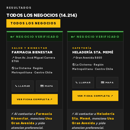
RESULTADOS
TODOS LOS NEGOCIOS (14.214)
TODOS LOS NEGOCIOS
✔ NEGOCIO VERIFICADO
✔ NEGOCIO VERIFICADO
SALUD Y BIENESTAR
CAFETERÍA
FARMACIA BIENESTAR
HELADERÍA STA. MEMÉ
📍 Gran Av. José Miguel Carrera
📍 Gran Avenida 8460
8766
🌎 La Cisterna · Región
🌎 La Cisterna · Región
Metropolitana · Centro Chile
Metropolitana · Centro Chile
📞 LLAMAR
🗺 MAPA
📞 LLAMAR
🗺 MAPA
VER FICHA COMPLETA ↗
VER FICHA COMPLETA ↗
⚡ Al contactar a
Farmacia
⚡ Al contactar a
Heladería
Bienestar
, menciona
Una
Sta. Memé
, menciona
Una
Gran Avenida
y pide
Gran Avenida
y pide
atencion preferencial.
atencion preferencial.