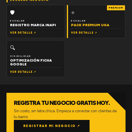
PREMIUM
🛡
⭐
ESCALAR
ESCALAR
REGISTRO MARCA INAPI
PACK PREMIUM UGA
VER DETALLE ↗
VER DETALLE ↗
🔍
VISIBILIDAD
OPTIMIZACIÓN FICHA
GOOGLE
VER DETALLE ↗
REGISTRA TU NEGOCIO GRATIS HOY.
Sin costo, sin letra chica. Empieza a conectar con clientes de
tu barrio.
REGISTRAR MI NEGOCIO ↗