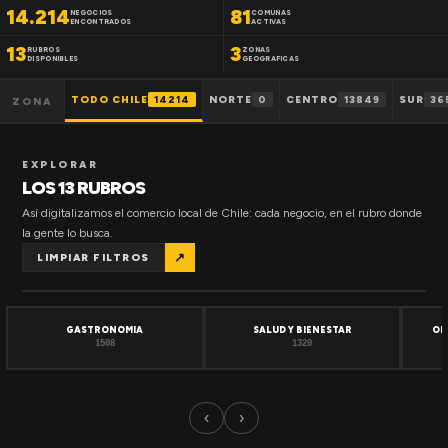
14.214
81
NEGOCIOS
COMUNAS
ENCONTRADOS
ACTIVAS
13
3
RUBROS
ZONAS
DISPONIBLES
GEOGRAFICAS
TODO CHILE
14214
NORTE
0
CENTRO
13849
SUR
36
ZONA
EXPLORAR
LOS 13 RUBROS
Así digitalizamos el comercio local de Chile: cada negocio, en el rubro donde
la gente lo busca.
↗
LIMPIAR FILTROS
GASTRONOMIA
SALUD Y BIENESTAR
OF
1508
1320
‹
›