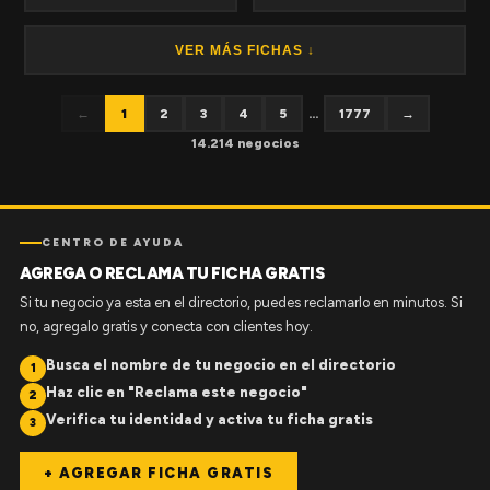
VER MÁS FICHAS ↓
←
1
2
3
4
5
...
1777
→
14.214 negocios
CENTRO DE AYUDA
AGREGA O RECLAMA TU FICHA GRATIS
Si tu negocio ya esta en el directorio, puedes reclamarlo en minutos. Si
no, agregalo gratis y conecta con clientes hoy.
Busca el nombre de tu negocio en el directorio
1
Haz clic en "Reclama este negocio"
2
Verifica tu identidad y activa tu ficha gratis
3
+ AGREGAR FICHA GRATIS