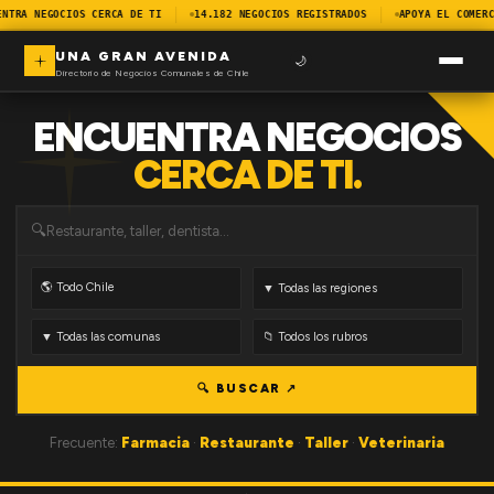
ENTRA NEGOCIOS CERCA DE TI
14.182 NEGOCIOS REGISTRADOS
APOYA EL COMERC
UNA GRAN AVENIDA
🌙
Directorio de Negocios Comunales de Chile
ENCUENTRA NEGOCIOS
CERCA DE TI.
🔍
🔍 BUSCAR ↗
Frecuente:
Farmacia
·
Restaurante
·
Taller
·
Veterinaria