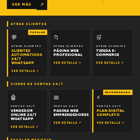
↗
VER MÁS
ATRAE CLIENTES
POPULAR
💬
📁
🛒
ATRAE CLIENTES
ATRAE CLIENTES
ATRAE CLIENTES
CLIENTES
PÁGINA WEB
TIENDA E-
AUTOMÁTICOS
PROFESIONAL
COMMERCE
24/7
WHATSAPP
VER DETALLE ↗
VER DETALLE ↗
VER DETALLE ↗
CIERRE DE VENTAS 24/7
RECOMENDADO
🤖
📅
⚡
VENTAS 24/7
VENTAS 24/7
VENTAS 24/7
VENDEDOR
PAGINA WEB
PLAN DIGITAL
ONLINE 24/7
EMPRENDEDORES
COMPLETO
WHATSAPP
VER DETALLE ↗
VER DETALLE ↗
VER DETALLE ↗
ESCALAR NEGOCIO