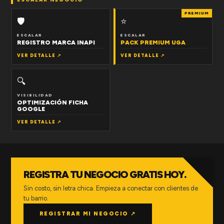
PREMIUM
🛡
⭐
ESCALAR
ESCALAR
REGISTRO MARCA INAPI
PACK PREMIUM UGA
VER DETALLE ↗
VER DETALLE ↗
🔍
VISIBILIDAD
OPTIMIZACIÓN FICHA
GOOGLE
VER DETALLE ↗
REGISTRA TU NEGOCIO GRATIS HOY.
Sin costo, sin letra chica. Empieza a conectar con clientes de
tu barrio.
REGISTRAR MI NEGOCIO ↗