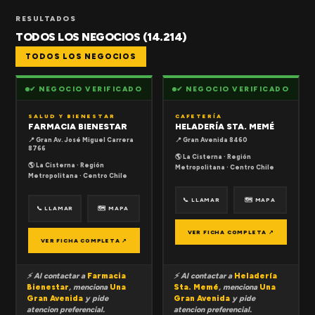
RESULTADOS
TODOS LOS NEGOCIOS (14.214)
TODOS LOS NEGOCIOS
✔ NEGOCIO VERIFICADO
✔ NEGOCIO VERIFICADO
SALUD Y BIENESTAR
CAFETERÍA
FARMACIA BIENESTAR
HELADERÍA STA. MEMÉ
📍 Gran Av. José Miguel Carrera
📍 Gran Avenida 8460
8766
🌎 La Cisterna · Región
🌎 La Cisterna · Región
Metropolitana · Centro Chile
Metropolitana · Centro Chile
📞 LLAMAR
🗺 MAPA
📞 LLAMAR
🗺 MAPA
VER FICHA COMPLETA ↗
VER FICHA COMPLETA ↗
⚡ Al contactar a
Farmacia
⚡ Al contactar a
Heladería
Bienestar
, menciona
Una
Sta. Memé
, menciona
Una
Gran Avenida
y pide
Gran Avenida
y pide
atencion preferencial.
atencion preferencial.