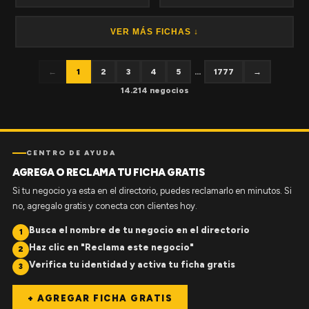
VER MÁS FICHAS ↓
←
1
2
3
4
5
...
1777
→
14.214 negocios
CENTRO DE AYUDA
AGREGA O RECLAMA TU FICHA GRATIS
Si tu negocio ya esta en el directorio, puedes reclamarlo en minutos. Si
no, agregalo gratis y conecta con clientes hoy.
Busca el nombre de tu negocio en el directorio
1
Haz clic en "Reclama este negocio"
2
Verifica tu identidad y activa tu ficha gratis
3
+ AGREGAR FICHA GRATIS