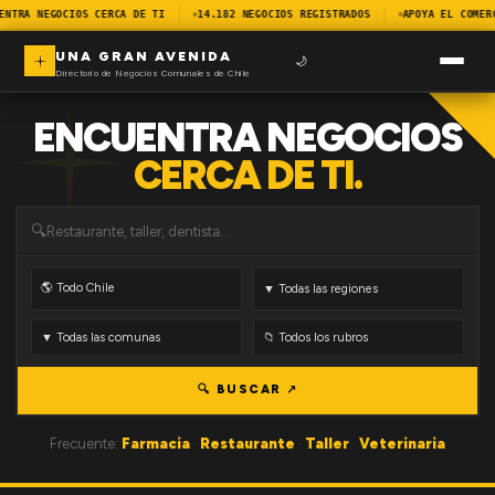
ENTRA NEGOCIOS CERCA DE TI
14.182 NEGOCIOS REGISTRADOS
APOYA EL COMER
UNA GRAN AVENIDA
🌙
Directorio de Negocios Comunales de Chile
ENCUENTRA NEGOCIOS
CERCA DE TI.
🔍
🔍 BUSCAR ↗
Frecuente:
Farmacia
·
Restaurante
·
Taller
·
Veterinaria