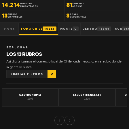
14.214
81
NEGOCIOS
COMUNAS
ENCONTRADOS
ACTIVAS
13
3
RUBROS
ZONAS
DISPONIBLES
GEOGRAFICAS
TODO CHILE
14214
NORTE
0
CENTRO
13849
SUR
36
ZONA
EXPLORAR
LOS 13 RUBROS
Así digitalizamos el comercio local de Chile: cada negocio, en el rubro donde
la gente lo busca.
↗
LIMPIAR FILTROS
GASTRONOMIA
SALUD Y BIENESTAR
OF
1508
1320
‹
›