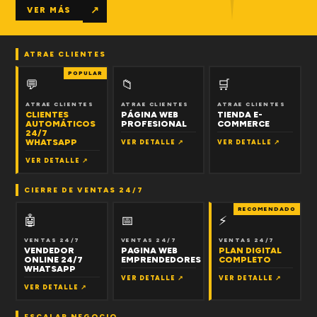
↗
VER MÁS
ATRAE CLIENTES
POPULAR
💬
📁
🛒
ATRAE CLIENTES
ATRAE CLIENTES
ATRAE CLIENTES
CLIENTES
PÁGINA WEB
TIENDA E-
AUTOMÁTICOS
PROFESIONAL
COMMERCE
24/7
WHATSAPP
VER DETALLE ↗
VER DETALLE ↗
VER DETALLE ↗
CIERRE DE VENTAS 24/7
RECOMENDADO
🤖
📅
⚡
VENTAS 24/7
VENTAS 24/7
VENTAS 24/7
VENDEDOR
PAGINA WEB
PLAN DIGITAL
ONLINE 24/7
EMPRENDEDORES
COMPLETO
WHATSAPP
VER DETALLE ↗
VER DETALLE ↗
VER DETALLE ↗
ESCALAR NEGOCIO