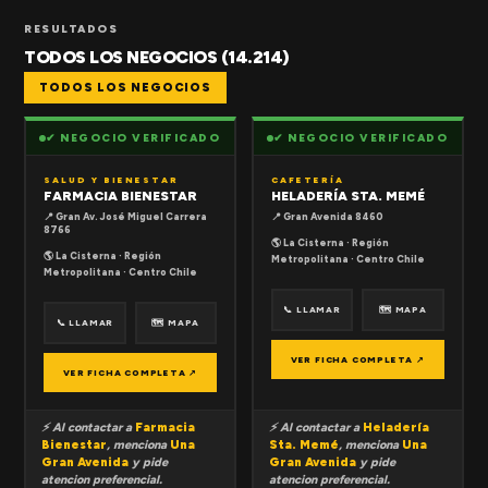
RESULTADOS
TODOS LOS NEGOCIOS (14.214)
TODOS LOS NEGOCIOS
✔ NEGOCIO VERIFICADO
✔ NEGOCIO VERIFICADO
SALUD Y BIENESTAR
CAFETERÍA
FARMACIA BIENESTAR
HELADERÍA STA. MEMÉ
📍 Gran Av. José Miguel Carrera
📍 Gran Avenida 8460
8766
🌎 La Cisterna · Región
🌎 La Cisterna · Región
Metropolitana · Centro Chile
Metropolitana · Centro Chile
📞 LLAMAR
🗺 MAPA
📞 LLAMAR
🗺 MAPA
VER FICHA COMPLETA ↗
VER FICHA COMPLETA ↗
⚡ Al contactar a
Farmacia
⚡ Al contactar a
Heladería
Bienestar
, menciona
Una
Sta. Memé
, menciona
Una
Gran Avenida
y pide
Gran Avenida
y pide
atencion preferencial.
atencion preferencial.