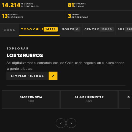
14.214
81
NEGOCIOS
COMUNAS
ENCONTRADOS
ACTIVAS
13
3
RUBROS
ZONAS
DISPONIBLES
GEOGRAFICAS
TODO CHILE
14214
NORTE
0
CENTRO
13849
SUR
36
ZONA
EXPLORAR
LOS 13 RUBROS
Así digitalizamos el comercio local de Chile: cada negocio, en el rubro donde
la gente lo busca.
↗
LIMPIAR FILTROS
GASTRONOMIA
SALUD Y BIENESTAR
OF
1508
1320
‹
›