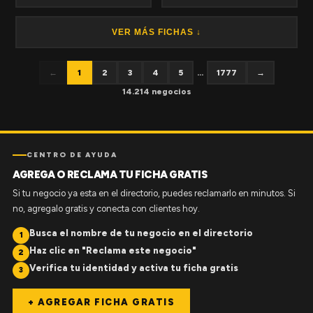
VER MÁS FICHAS ↓
←
1
2
3
4
5
...
1777
→
14.214 negocios
CENTRO DE AYUDA
AGREGA O RECLAMA TU FICHA GRATIS
Si tu negocio ya esta en el directorio, puedes reclamarlo en minutos. Si
no, agregalo gratis y conecta con clientes hoy.
Busca el nombre de tu negocio en el directorio
1
Haz clic en "Reclama este negocio"
2
Verifica tu identidad y activa tu ficha gratis
3
+ AGREGAR FICHA GRATIS