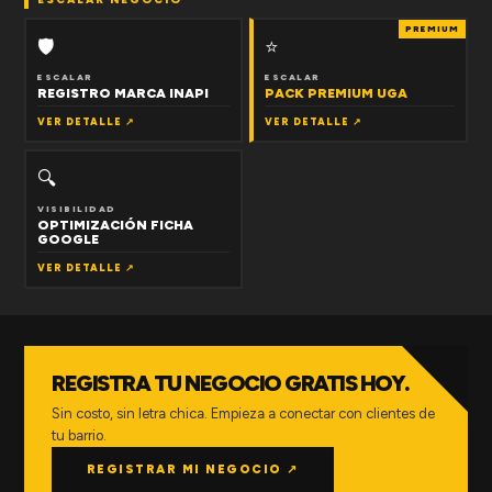
PREMIUM
🛡
⭐
ESCALAR
ESCALAR
REGISTRO MARCA INAPI
PACK PREMIUM UGA
VER DETALLE ↗
VER DETALLE ↗
🔍
VISIBILIDAD
OPTIMIZACIÓN FICHA
GOOGLE
VER DETALLE ↗
REGISTRA TU NEGOCIO GRATIS HOY.
Sin costo, sin letra chica. Empieza a conectar con clientes de
tu barrio.
REGISTRAR MI NEGOCIO ↗