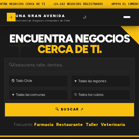
NTRA NEGOCIOS CERCA DE TI
14.182 NEGOCIOS REGISTRADOS
APOYA EL COMERC
UNA GRAN AVENIDA
🌙
Directorio de Negocios Comunales de Chile
ENCUENTRA NEGOCIOS
CERCA DE TI.
🔍
🔍 BUSCAR ↗
Frecuente:
Farmacia
·
Restaurante
·
Taller
·
Veterinaria