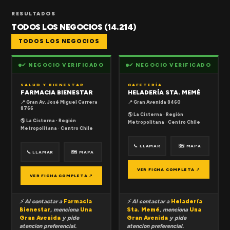
RESULTADOS
TODOS LOS NEGOCIOS (14.214)
TODOS LOS NEGOCIOS
✔ NEGOCIO VERIFICADO
✔ NEGOCIO VERIFICADO
SALUD Y BIENESTAR
CAFETERÍA
FARMACIA BIENESTAR
HELADERÍA STA. MEMÉ
📍 Gran Av. José Miguel Carrera
📍 Gran Avenida 8460
8766
🌎 La Cisterna · Región
🌎 La Cisterna · Región
Metropolitana · Centro Chile
Metropolitana · Centro Chile
📞 LLAMAR
🗺 MAPA
📞 LLAMAR
🗺 MAPA
VER FICHA COMPLETA ↗
VER FICHA COMPLETA ↗
⚡ Al contactar a
Farmacia
⚡ Al contactar a
Heladería
Bienestar
, menciona
Una
Sta. Memé
, menciona
Una
Gran Avenida
y pide
Gran Avenida
y pide
atencion preferencial.
atencion preferencial.