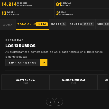
14.214
81
NEGOCIOS
COMUNAS
ENCONTRADOS
ACTIVAS
13
3
RUBROS
ZONAS
DISPONIBLES
GEOGRAFICAS
TODO CHILE
14214
NORTE
0
CENTRO
13849
SUR
36
ZONA
EXPLORAR
LOS 13 RUBROS
Así digitalizamos el comercio local de Chile: cada negocio, en el rubro donde
la gente lo busca.
↗
LIMPIAR FILTROS
GASTRONOMIA
SALUD Y BIENESTAR
OF
1508
1320
‹
›