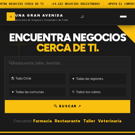
NTRA NEGOCIOS CERCA DE TI
14.182 NEGOCIOS REGISTRADOS
APOYA EL COMERC
UNA GRAN AVENIDA
🌙
Directorio de Negocios Comunales de Chile
ENCUENTRA NEGOCIOS
CERCA DE TI.
🔍
🔍 BUSCAR ↗
Frecuente:
Farmacia
·
Restaurante
·
Taller
·
Veterinaria