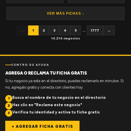
VER MÁS FICHAS ↓
←
1
2
3
4
5
...
1777
→
14.214 negocios
CENTRO DE AYUDA
AGREGA O RECLAMA TU FICHA GRATIS
Si tu negocio ya esta en el directorio, puedes reclamarlo en minutos. Si
no, agregalo gratis y conecta con clientes hoy.
Busca el nombre de tu negocio en el directorio
1
Haz clic en "Reclama este negocio"
2
Verifica tu identidad y activa tu ficha gratis
3
+ AGREGAR FICHA GRATIS