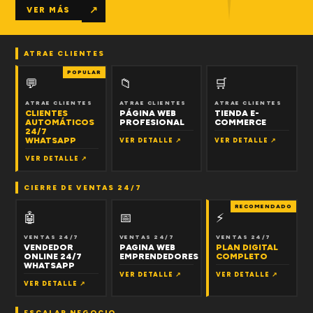
↗
VER MÁS
ATRAE CLIENTES
POPULAR
💬
📁
🛒
ATRAE CLIENTES
ATRAE CLIENTES
ATRAE CLIENTES
CLIENTES
PÁGINA WEB
TIENDA E-
AUTOMÁTICOS
PROFESIONAL
COMMERCE
24/7
WHATSAPP
VER DETALLE ↗
VER DETALLE ↗
VER DETALLE ↗
CIERRE DE VENTAS 24/7
RECOMENDADO
🤖
📅
⚡
VENTAS 24/7
VENTAS 24/7
VENTAS 24/7
VENDEDOR
PAGINA WEB
PLAN DIGITAL
ONLINE 24/7
EMPRENDEDORES
COMPLETO
WHATSAPP
VER DETALLE ↗
VER DETALLE ↗
VER DETALLE ↗
ESCALAR NEGOCIO