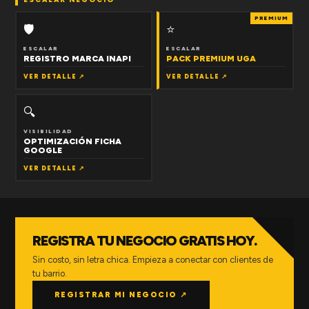
PREMIUM
🛡
⭐
ESCALAR
ESCALAR
REGISTRO MARCA INAPI
PACK PREMIUM UGA
VER DETALLE ↗
VER DETALLE ↗
🔍
VISIBILIDAD
OPTIMIZACIÓN FICHA
GOOGLE
VER DETALLE ↗
REGISTRA TU NEGOCIO GRATIS HOY.
Sin costo, sin letra chica. Empieza a conectar con clientes de
tu barrio.
REGISTRAR MI NEGOCIO ↗