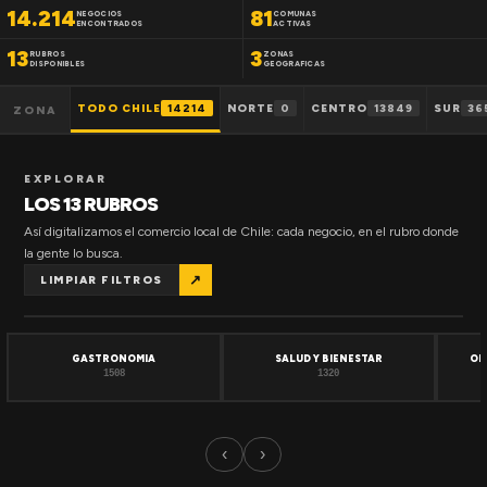
14.214
81
NEGOCIOS
COMUNAS
ENCONTRADOS
ACTIVAS
13
3
RUBROS
ZONAS
DISPONIBLES
GEOGRAFICAS
TODO CHILE
14214
NORTE
0
CENTRO
13849
SUR
36
ZONA
EXPLORAR
LOS 13 RUBROS
Así digitalizamos el comercio local de Chile: cada negocio, en el rubro donde
la gente lo busca.
↗
LIMPIAR FILTROS
GASTRONOMIA
SALUD Y BIENESTAR
OF
1508
1320
‹
›