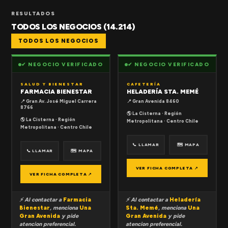
RESULTADOS
TODOS LOS NEGOCIOS (14.214)
TODOS LOS NEGOCIOS
✔ NEGOCIO VERIFICADO
✔ NEGOCIO VERIFICADO
SALUD Y BIENESTAR
CAFETERÍA
FARMACIA BIENESTAR
HELADERÍA STA. MEMÉ
📍 Gran Av. José Miguel Carrera
📍 Gran Avenida 8460
8766
🌎 La Cisterna · Región
🌎 La Cisterna · Región
Metropolitana · Centro Chile
Metropolitana · Centro Chile
📞 LLAMAR
🗺 MAPA
📞 LLAMAR
🗺 MAPA
VER FICHA COMPLETA ↗
VER FICHA COMPLETA ↗
⚡ Al contactar a
Farmacia
⚡ Al contactar a
Heladería
Bienestar
, menciona
Una
Sta. Memé
, menciona
Una
Gran Avenida
y pide
Gran Avenida
y pide
atencion preferencial.
atencion preferencial.