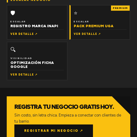
PREMIUM
🛡
⭐
ESCALAR
ESCALAR
REGISTRO MARCA INAPI
PACK PREMIUM UGA
VER DETALLE ↗
VER DETALLE ↗
🔍
VISIBILIDAD
OPTIMIZACIÓN FICHA
GOOGLE
VER DETALLE ↗
REGISTRA TU NEGOCIO GRATIS HOY.
Sin costo, sin letra chica. Empieza a conectar con clientes de
tu barrio.
REGISTRAR MI NEGOCIO ↗