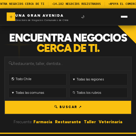
NTRA NEGOCIOS CERCA DE TI
14.182 NEGOCIOS REGISTRADOS
APOYA EL COMERC
UNA GRAN AVENIDA
🌙
Directorio de Negocios Comunales de Chile
ENCUENTRA NEGOCIOS
CERCA DE TI.
🔍
🔍 BUSCAR ↗
Frecuente:
Farmacia
·
Restaurante
·
Taller
·
Veterinaria