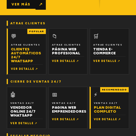
↗
VER MÁS
ATRAE CLIENTES
POPULAR
💬
📁
🛒
ATRAE CLIENTES
ATRAE CLIENTES
ATRAE CLIENTES
CLIENTES
PÁGINA WEB
TIENDA E-
AUTOMÁTICOS
PROFESIONAL
COMMERCE
24/7
WHATSAPP
VER DETALLE ↗
VER DETALLE ↗
VER DETALLE ↗
CIERRE DE VENTAS 24/7
RECOMENDADO
🤖
📅
⚡
VENTAS 24/7
VENTAS 24/7
VENTAS 24/7
VENDEDOR
PAGINA WEB
PLAN DIGITAL
ONLINE 24/7
EMPRENDEDORES
COMPLETO
WHATSAPP
VER DETALLE ↗
VER DETALLE ↗
VER DETALLE ↗
ESCALAR NEGOCIO