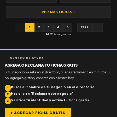
VER MÁS FICHAS ↓
←
1
2
3
4
5
...
1777
→
14.214 negocios
CENTRO DE AYUDA
AGREGA O RECLAMA TU FICHA GRATIS
Si tu negocio ya esta en el directorio, puedes reclamarlo en minutos. Si
no, agregalo gratis y conecta con clientes hoy.
Busca el nombre de tu negocio en el directorio
1
Haz clic en "Reclama este negocio"
2
Verifica tu identidad y activa tu ficha gratis
3
+ AGREGAR FICHA GRATIS