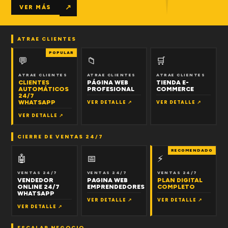
↗
VER MÁS
ATRAE CLIENTES
POPULAR
💬
📁
🛒
ATRAE CLIENTES
ATRAE CLIENTES
ATRAE CLIENTES
CLIENTES
PÁGINA WEB
TIENDA E-
AUTOMÁTICOS
PROFESIONAL
COMMERCE
24/7
WHATSAPP
VER DETALLE ↗
VER DETALLE ↗
VER DETALLE ↗
CIERRE DE VENTAS 24/7
RECOMENDADO
🤖
📅
⚡
VENTAS 24/7
VENTAS 24/7
VENTAS 24/7
VENDEDOR
PAGINA WEB
PLAN DIGITAL
ONLINE 24/7
EMPRENDEDORES
COMPLETO
WHATSAPP
VER DETALLE ↗
VER DETALLE ↗
VER DETALLE ↗
ESCALAR NEGOCIO