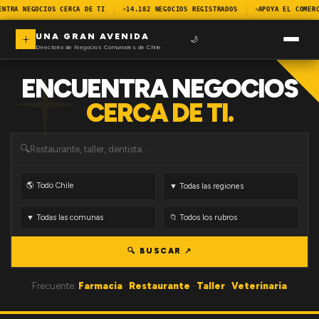
ENTRA NEGOCIOS CERCA DE TI
14.182 NEGOCIOS REGISTRADOS
APOYA EL COMERC
UNA GRAN AVENIDA
🌙
Directorio de Negocios Comunales de Chile
ENCUENTRA NEGOCIOS
CERCA DE TI.
🔍
🔍 BUSCAR ↗
Frecuente:
Farmacia
·
Restaurante
·
Taller
·
Veterinaria