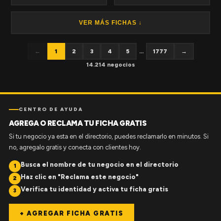
VER MÁS FICHAS ↓
←
1
2
3
4
5
...
1777
→
14.214 negocios
CENTRO DE AYUDA
AGREGA O RECLAMA TU FICHA GRATIS
Si tu negocio ya esta en el directorio, puedes reclamarlo en minutos. Si
no, agregalo gratis y conecta con clientes hoy.
Busca el nombre de tu negocio en el directorio
1
Haz clic en "Reclama este negocio"
2
Verifica tu identidad y activa tu ficha gratis
3
+ AGREGAR FICHA GRATIS