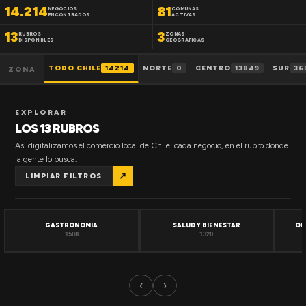
14.214
81
NEGOCIOS
COMUNAS
ENCONTRADOS
ACTIVAS
13
3
RUBROS
ZONAS
DISPONIBLES
GEOGRAFICAS
TODO CHILE
14214
NORTE
0
CENTRO
13849
SUR
36
ZONA
EXPLORAR
LOS 13 RUBROS
Así digitalizamos el comercio local de Chile: cada negocio, en el rubro donde
la gente lo busca.
↗
LIMPIAR FILTROS
GASTRONOMIA
SALUD Y BIENESTAR
OF
1508
1320
‹
›