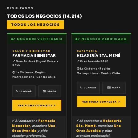
RESULTADOS
TODOS LOS NEGOCIOS (14.214)
TODOS LOS NEGOCIOS
✔ NEGOCIO VERIFICADO
✔ NEGOCIO VERIFICADO
SALUD Y BIENESTAR
CAFETERÍA
FARMACIA BIENESTAR
HELADERÍA STA. MEMÉ
📍 Gran Av. José Miguel Carrera
📍 Gran Avenida 8460
8766
🌎 La Cisterna · Región
🌎 La Cisterna · Región
Metropolitana · Centro Chile
Metropolitana · Centro Chile
📞 LLAMAR
🗺 MAPA
📞 LLAMAR
🗺 MAPA
VER FICHA COMPLETA ↗
VER FICHA COMPLETA ↗
⚡ Al contactar a
Farmacia
⚡ Al contactar a
Heladería
Bienestar
, menciona
Una
Sta. Memé
, menciona
Una
Gran Avenida
y pide
Gran Avenida
y pide
atencion preferencial.
atencion preferencial.