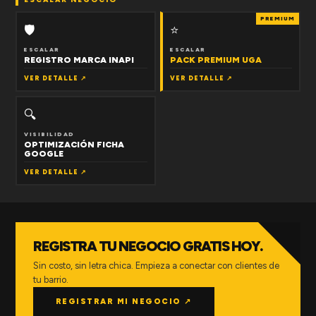
PREMIUM
🛡
⭐
ESCALAR
ESCALAR
REGISTRO MARCA INAPI
PACK PREMIUM UGA
VER DETALLE ↗
VER DETALLE ↗
🔍
VISIBILIDAD
OPTIMIZACIÓN FICHA
GOOGLE
VER DETALLE ↗
REGISTRA TU NEGOCIO GRATIS HOY.
Sin costo, sin letra chica. Empieza a conectar con clientes de
tu barrio.
REGISTRAR MI NEGOCIO ↗