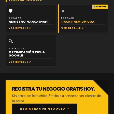
PREMIUM
🛡
⭐
ESCALAR
ESCALAR
REGISTRO MARCA INAPI
PACK PREMIUM UGA
VER DETALLE ↗
VER DETALLE ↗
🔍
VISIBILIDAD
OPTIMIZACIÓN FICHA
GOOGLE
VER DETALLE ↗
REGISTRA TU NEGOCIO GRATIS HOY.
Sin costo, sin letra chica. Empieza a conectar con clientes de
tu barrio.
REGISTRAR MI NEGOCIO ↗