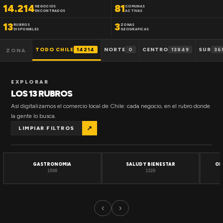
14.214
81
NEGOCIOS
COMUNAS
ENCONTRADOS
ACTIVAS
13
3
RUBROS
ZONAS
DISPONIBLES
GEOGRAFICAS
TODO CHILE
14214
NORTE
0
CENTRO
13849
SUR
36
ZONA
EXPLORAR
LOS 13 RUBROS
Así digitalizamos el comercio local de Chile: cada negocio, en el rubro donde
la gente lo busca.
↗
LIMPIAR FILTROS
GASTRONOMIA
SALUD Y BIENESTAR
OF
1508
1320
‹
›