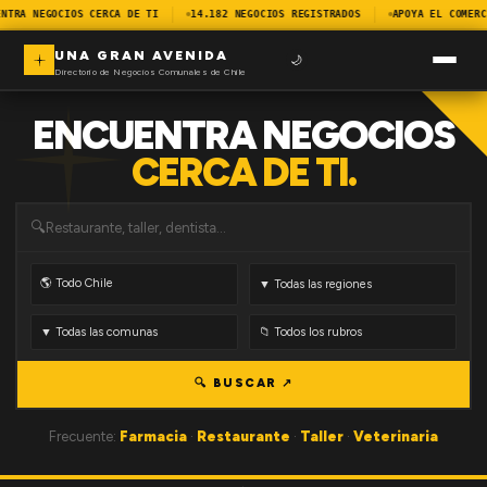
NTRA NEGOCIOS CERCA DE TI
14.182 NEGOCIOS REGISTRADOS
APOYA EL COMERC
UNA GRAN AVENIDA
🌙
Directorio de Negocios Comunales de Chile
ENCUENTRA NEGOCIOS
CERCA DE TI.
🔍
🔍 BUSCAR ↗
Frecuente:
Farmacia
·
Restaurante
·
Taller
·
Veterinaria