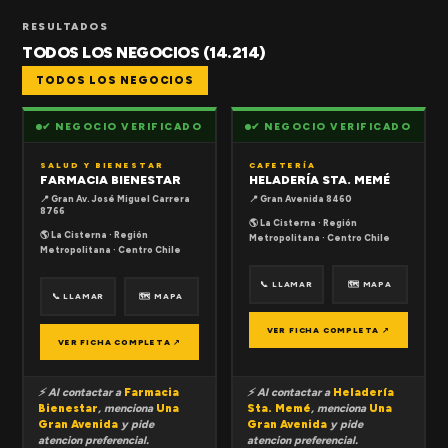
RESULTADOS
TODOS LOS NEGOCIOS (14.214)
TODOS LOS NEGOCIOS
✔ NEGOCIO VERIFICADO
✔ NEGOCIO VERIFICADO
SALUD Y BIENESTAR
CAFETERÍA
FARMACIA BIENESTAR
HELADERÍA STA. MEMÉ
📍 Gran Av. José Miguel Carrera
📍 Gran Avenida 8460
8766
🌎 La Cisterna · Región
🌎 La Cisterna · Región
Metropolitana · Centro Chile
Metropolitana · Centro Chile
📞 LLAMAR
🗺 MAPA
📞 LLAMAR
🗺 MAPA
VER FICHA COMPLETA ↗
VER FICHA COMPLETA ↗
⚡ Al contactar a
Farmacia
⚡ Al contactar a
Heladería
Bienestar
, menciona
Una
Sta. Memé
, menciona
Una
Gran Avenida
y pide
Gran Avenida
y pide
atencion preferencial.
atencion preferencial.