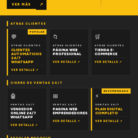
↗
VER MÁS
ATRAE CLIENTES
POPULAR
💬
📁
🛒
ATRAE CLIENTES
ATRAE CLIENTES
ATRAE CLIENTES
CLIENTES
PÁGINA WEB
TIENDA E-
AUTOMÁTICOS
PROFESIONAL
COMMERCE
24/7
WHATSAPP
VER DETALLE ↗
VER DETALLE ↗
VER DETALLE ↗
CIERRE DE VENTAS 24/7
RECOMENDADO
🤖
📅
⚡
VENTAS 24/7
VENTAS 24/7
VENTAS 24/7
VENDEDOR
PAGINA WEB
PLAN DIGITAL
ONLINE 24/7
EMPRENDEDORES
COMPLETO
WHATSAPP
VER DETALLE ↗
VER DETALLE ↗
VER DETALLE ↗
ESCALAR NEGOCIO