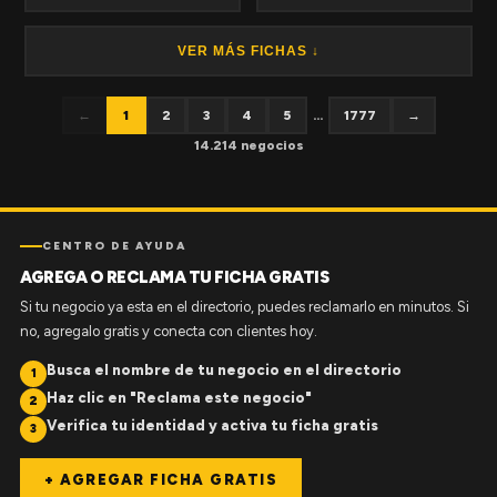
VER MÁS FICHAS ↓
←
1
2
3
4
5
...
1777
→
14.214 negocios
CENTRO DE AYUDA
AGREGA O RECLAMA TU FICHA GRATIS
Si tu negocio ya esta en el directorio, puedes reclamarlo en minutos. Si
no, agregalo gratis y conecta con clientes hoy.
Busca el nombre de tu negocio en el directorio
1
Haz clic en "Reclama este negocio"
2
Verifica tu identidad y activa tu ficha gratis
3
+ AGREGAR FICHA GRATIS