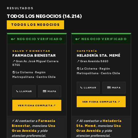
RESULTADOS
TODOS LOS NEGOCIOS (14.214)
TODOS LOS NEGOCIOS
✔ NEGOCIO VERIFICADO
✔ NEGOCIO VERIFICADO
SALUD Y BIENESTAR
CAFETERÍA
FARMACIA BIENESTAR
HELADERÍA STA. MEMÉ
📍 Gran Av. José Miguel Carrera
📍 Gran Avenida 8460
8766
🌎 La Cisterna · Región
🌎 La Cisterna · Región
Metropolitana · Centro Chile
Metropolitana · Centro Chile
📞 LLAMAR
🗺 MAPA
📞 LLAMAR
🗺 MAPA
VER FICHA COMPLETA ↗
VER FICHA COMPLETA ↗
⚡ Al contactar a
Farmacia
⚡ Al contactar a
Heladería
Bienestar
, menciona
Una
Sta. Memé
, menciona
Una
Gran Avenida
y pide
Gran Avenida
y pide
atencion preferencial.
atencion preferencial.