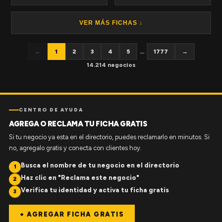
VER MÁS FICHAS ↓
←
1
2
3
4
5
...
1777
→
14.214 negocios
CENTRO DE AYUDA
AGREGA O RECLAMA TU FICHA GRATIS
Si tu negocio ya esta en el directorio, puedes reclamarlo en minutos. Si
no, agregalo gratis y conecta con clientes hoy.
Busca el nombre de tu negocio en el directorio
1
Haz clic en "Reclama este negocio"
2
Verifica tu identidad y activa tu ficha gratis
3
+ AGREGAR FICHA GRATIS