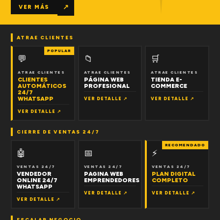
↗
VER MÁS
ATRAE CLIENTES
POPULAR
💬
📁
🛒
ATRAE CLIENTES
ATRAE CLIENTES
ATRAE CLIENTES
CLIENTES
PÁGINA WEB
TIENDA E-
AUTOMÁTICOS
PROFESIONAL
COMMERCE
24/7
WHATSAPP
VER DETALLE ↗
VER DETALLE ↗
VER DETALLE ↗
CIERRE DE VENTAS 24/7
RECOMENDADO
🤖
📅
⚡
VENTAS 24/7
VENTAS 24/7
VENTAS 24/7
VENDEDOR
PAGINA WEB
PLAN DIGITAL
ONLINE 24/7
EMPRENDEDORES
COMPLETO
WHATSAPP
VER DETALLE ↗
VER DETALLE ↗
VER DETALLE ↗
ESCALAR NEGOCIO