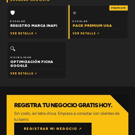
PREMIUM
🛡
⭐
ESCALAR
ESCALAR
REGISTRO MARCA INAPI
PACK PREMIUM UGA
VER DETALLE ↗
VER DETALLE ↗
🔍
VISIBILIDAD
OPTIMIZACIÓN FICHA
GOOGLE
VER DETALLE ↗
REGISTRA TU NEGOCIO GRATIS HOY.
Sin costo, sin letra chica. Empieza a conectar con clientes de
tu barrio.
REGISTRAR MI NEGOCIO ↗