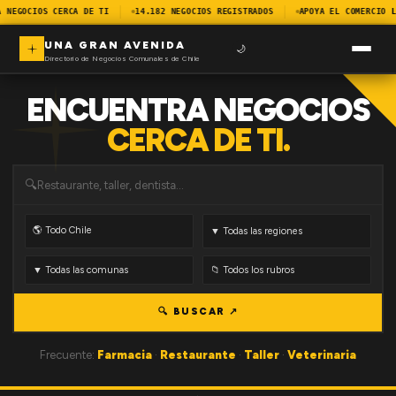
A NEGOCIOS CERCA DE TI
14.182 NEGOCIOS REGISTRADOS
APOYA EL COMERCIO L
UNA GRAN AVENIDA
🌙
Directorio de Negocios Comunales de Chile
ENCUENTRA NEGOCIOS
CERCA DE TI.
🔍
🔍 BUSCAR ↗
Frecuente:
Farmacia
·
Restaurante
·
Taller
·
Veterinaria