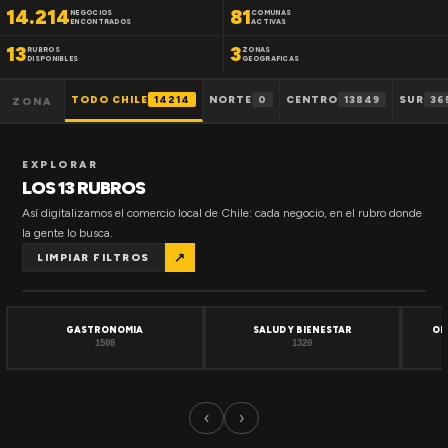
14.214
81
NEGOCIOS
COMUNAS
ENCONTRADOS
ACTIVAS
13
3
RUBROS
ZONAS
DISPONIBLES
GEOGRAFICAS
TODO CHILE
14214
NORTE
0
CENTRO
13849
SUR
36
ZONA
EXPLORAR
LOS 13 RUBROS
Así digitalizamos el comercio local de Chile: cada negocio, en el rubro donde
la gente lo busca.
↗
LIMPIAR FILTROS
GASTRONOMIA
SALUD Y BIENESTAR
OF
1508
1320
‹
›