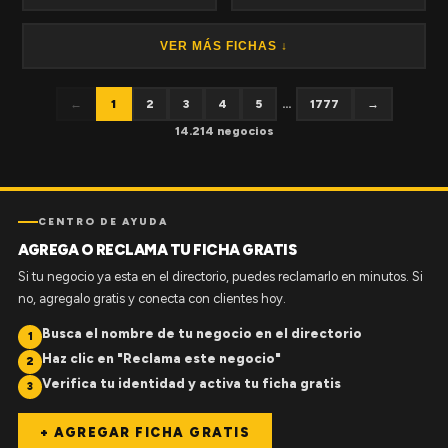
VER MÁS FICHAS ↓
←
1
2
3
4
5
...
1777
→
14.214 negocios
CENTRO DE AYUDA
AGREGA O RECLAMA TU FICHA GRATIS
Si tu negocio ya esta en el directorio, puedes reclamarlo en minutos. Si
no, agregalo gratis y conecta con clientes hoy.
Busca el nombre de tu negocio en el directorio
1
Haz clic en "Reclama este negocio"
2
Verifica tu identidad y activa tu ficha gratis
3
+ AGREGAR FICHA GRATIS