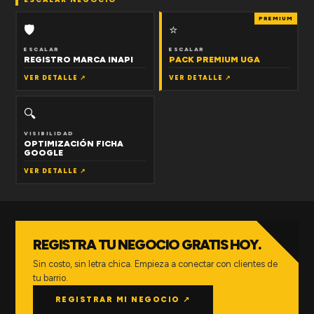
PREMIUM
🛡
⭐
ESCALAR
ESCALAR
REGISTRO MARCA INAPI
PACK PREMIUM UGA
VER DETALLE ↗
VER DETALLE ↗
🔍
VISIBILIDAD
OPTIMIZACIÓN FICHA
GOOGLE
VER DETALLE ↗
REGISTRA TU NEGOCIO GRATIS HOY.
Sin costo, sin letra chica. Empieza a conectar con clientes de
tu barrio.
REGISTRAR MI NEGOCIO ↗