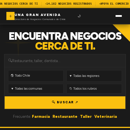
RA NEGOCIOS CERCA DE TI
14.182 NEGOCIOS REGISTRADOS
APOYA EL COMERCIO
UNA GRAN AVENIDA
🌙
Directorio de Negocios Comunales de Chile
ENCUENTRA NEGOCIOS
CERCA DE TI.
🔍
🔍 BUSCAR ↗
Frecuente:
Farmacia
·
Restaurante
·
Taller
·
Veterinaria