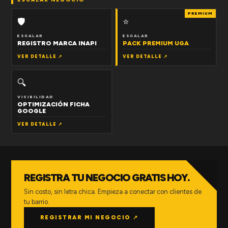
PREMIUM
🛡
⭐
ESCALAR
ESCALAR
REGISTRO MARCA INAPI
PACK PREMIUM UGA
VER DETALLE ↗
VER DETALLE ↗
🔍
VISIBILIDAD
OPTIMIZACIÓN FICHA
GOOGLE
VER DETALLE ↗
REGISTRA TU NEGOCIO GRATIS HOY.
Sin costo, sin letra chica. Empieza a conectar con clientes de
tu barrio.
REGISTRAR MI NEGOCIO ↗