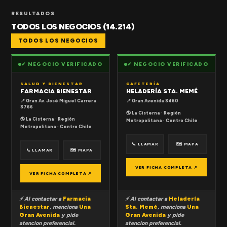
RESULTADOS
TODOS LOS NEGOCIOS (14.214)
TODOS LOS NEGOCIOS
✔ NEGOCIO VERIFICADO
✔ NEGOCIO VERIFICADO
SALUD Y BIENESTAR
CAFETERÍA
FARMACIA BIENESTAR
HELADERÍA STA. MEMÉ
📍 Gran Av. José Miguel Carrera
📍 Gran Avenida 8460
8766
🌎 La Cisterna · Región
🌎 La Cisterna · Región
Metropolitana · Centro Chile
Metropolitana · Centro Chile
📞 LLAMAR
🗺 MAPA
📞 LLAMAR
🗺 MAPA
VER FICHA COMPLETA ↗
VER FICHA COMPLETA ↗
⚡ Al contactar a
Farmacia
⚡ Al contactar a
Heladería
Bienestar
, menciona
Una
Sta. Memé
, menciona
Una
Gran Avenida
y pide
Gran Avenida
y pide
atencion preferencial.
atencion preferencial.