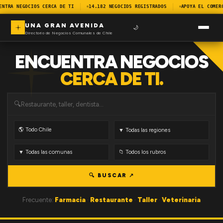
ENTRA NEGOCIOS CERCA DE TI
14.182 NEGOCIOS REGISTRADOS
APOYA EL COMER
UNA GRAN AVENIDA
🌙
Directorio de Negocios Comunales de Chile
ENCUENTRA NEGOCIOS
CERCA DE TI.
🔍
🔍 BUSCAR ↗
Frecuente:
Farmacia
·
Restaurante
·
Taller
·
Veterinaria