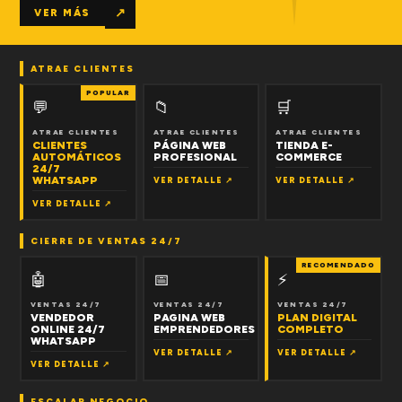
↗
VER MÁS
ATRAE CLIENTES
POPULAR
💬
📁
🛒
ATRAE CLIENTES
ATRAE CLIENTES
ATRAE CLIENTES
CLIENTES
PÁGINA WEB
TIENDA E-
AUTOMÁTICOS
PROFESIONAL
COMMERCE
24/7
WHATSAPP
VER DETALLE ↗
VER DETALLE ↗
VER DETALLE ↗
CIERRE DE VENTAS 24/7
RECOMENDADO
🤖
📅
⚡
VENTAS 24/7
VENTAS 24/7
VENTAS 24/7
VENDEDOR
PAGINA WEB
PLAN DIGITAL
ONLINE 24/7
EMPRENDEDORES
COMPLETO
WHATSAPP
VER DETALLE ↗
VER DETALLE ↗
VER DETALLE ↗
ESCALAR NEGOCIO