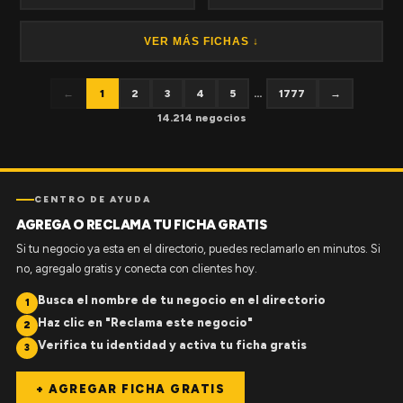
VER MÁS FICHAS ↓
←
1
2
3
4
5
...
1777
→
14.214 negocios
CENTRO DE AYUDA
AGREGA O RECLAMA TU FICHA GRATIS
Si tu negocio ya esta en el directorio, puedes reclamarlo en minutos. Si
no, agregalo gratis y conecta con clientes hoy.
Busca el nombre de tu negocio en el directorio
1
Haz clic en "Reclama este negocio"
2
Verifica tu identidad y activa tu ficha gratis
3
+ AGREGAR FICHA GRATIS