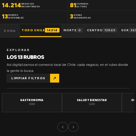
14.214
81
NEGOCIOS
COMUNAS
ENCONTRADOS
ACTIVAS
13
3
RUBROS
ZONAS
DISPONIBLES
GEOGRAFICAS
TODO CHILE
14214
NORTE
0
CENTRO
13849
SUR
36
ZONA
EXPLORAR
LOS 13 RUBROS
Así digitalizamos el comercio local de Chile: cada negocio, en el rubro donde
la gente lo busca.
↗
LIMPIAR FILTROS
GASTRONOMIA
SALUD Y BIENESTAR
OF
1508
1320
‹
›