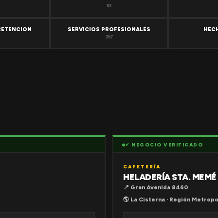
63
RETENCION
SERVICIOS PROFESIONALES
HEC
357
✔ NEGOCIO VERIFICADO
CAFETERÍA
HELADERÍA STA. MEMÉ
📍 Gran Avenida 8460
🌎 La Cisterna · Región Metropo