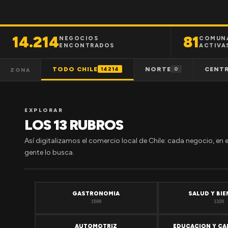
14.214
81
NEGOCIOS
COMUN
ENCONTRADOS
ACTIVA
TODO CHILE
NORTE
CENT
14214
0
ZONA
EXPLORAR
LOS 13 RUBROS
Así digitalizamos el comercio local de Chile: cada negocio, en 
gente lo busca.
GASTRONOMIA
SALUD Y BI
1508
1320
AUTOMOTRIZ
EDUCACION Y CA