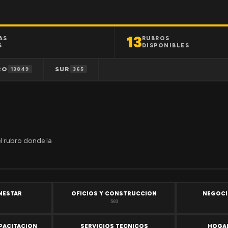
13
AS
RUBROS
S
DISPONIBLES
RO
SUR
13849
365
el rubro donde la
ENESTAR
OFICIOS Y CONSTRUCCION
NEGOCI
503
PACITACION
SERVICIOS TECNICOS
HOGAR