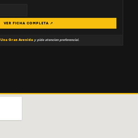
VER FICHA COMPLETA ↗
a
Una Gran Avenida
y pide atencion preferencial.