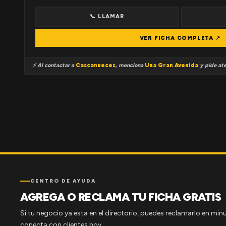
📞 LLAMAR
VER FICHA COMPLETA ↗
⚡ Al contactar a
Cascanueces
, menciona
Una Gran Avenida
y pide ate
CENTRO DE AYUDA
AGREGA O RECLAMA TU FICHA GRATIS
Si tu negocio ya esta en el directorio, puedes reclamarlo en minu
conecta con clientes hoy.