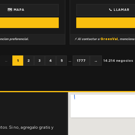
🗺 MAPA
📞 LLAMAR
ncion preferencial.
⚡ Al contactar a
GreenVal
, mencion
←
1
2
3
4
5
...
1777
→
14.214 negocios
tos. Si no, agregalo gratis y