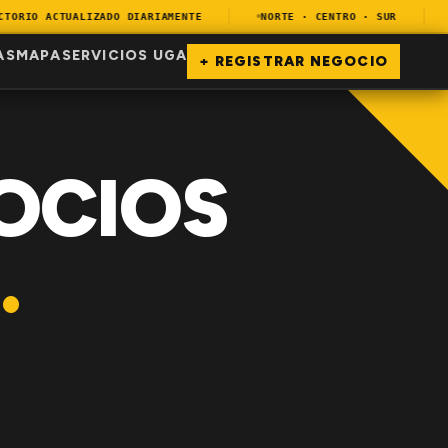
RIO ACTUALIZADO DIARIAMENTE
NORTE · CENTRO · SUR
E
AS
MAPA
SERVICIOS UGA
+ REGISTRAR NEGOCIO
OCIOS
.