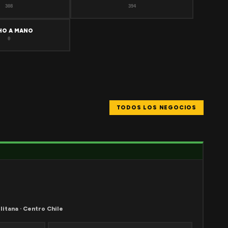
308
394
HO A MANO
0
TODOS LOS NEGOCIOS
litana · Centro Chile