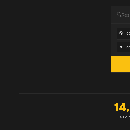
🔍
14
NEG