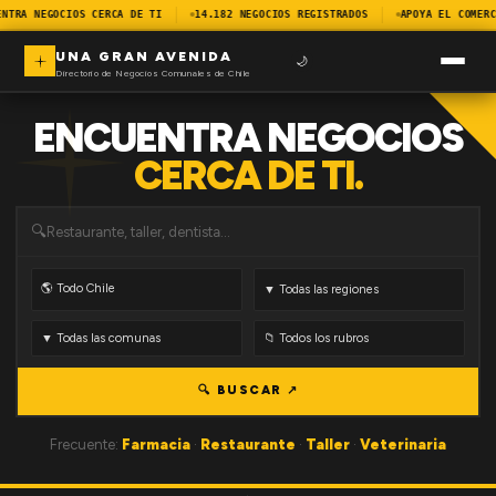
NTRA NEGOCIOS CERCA DE TI
14.182 NEGOCIOS REGISTRADOS
APOYA EL COMERC
UNA GRAN AVENIDA
🌙
Directorio de Negocios Comunales de Chile
ENCUENTRA NEGOCIOS
CERCA DE TI.
🔍
🔍 BUSCAR ↗
Frecuente:
Farmacia
·
Restaurante
·
Taller
·
Veterinaria