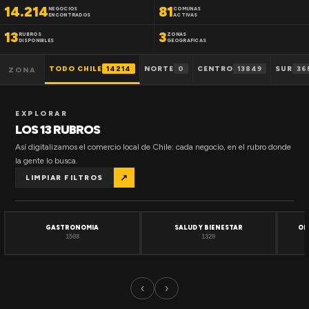
14.214
81
NEGOCIOS
COMUNAS
ENCONTRADOS
ACTIVAS
13
3
RUBROS
ZONAS
DISPONIBLES
GEOGRAFICAS
TODO CHILE
14214
NORTE
0
CENTRO
13849
SUR
36
ZONA
EXPLORAR
LOS 13 RUBROS
Así digitalizamos el comercio local de Chile: cada negocio, en el rubro donde
la gente lo busca.
↗
LIMPIAR FILTROS
GASTRONOMIA
SALUD Y BIENESTAR
OF
1508
1320
‹
›