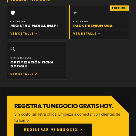
PREMIUM
🛡
⭐
ESCALAR
ESCALAR
REGISTRO MARCA INAPI
PACK PREMIUM UGA
VER DETALLE ↗
VER DETALLE ↗
🔍
VISIBILIDAD
OPTIMIZACIÓN FICHA
GOOGLE
VER DETALLE ↗
REGISTRA TU NEGOCIO GRATIS HOY.
Sin costo, sin letra chica. Empieza a conectar con clientes de
tu barrio.
REGISTRAR MI NEGOCIO ↗