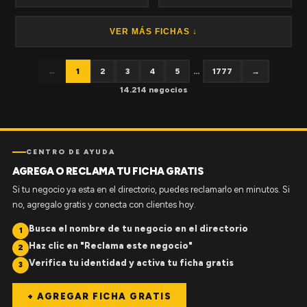
VER MÁS FICHAS ↓
←
1
2
3
4
5
...
1777
→
14.214 negocios
CENTRO DE AYUDA
AGREGA O RECLAMA TU FICHA GRATIS
Si tu negocio ya esta en el directorio, puedes reclamarlo en minutos. Si
no, agregalo gratis y conecta con clientes hoy.
Busca el nombre de tu negocio en el directorio
1
Haz clic en "Reclama este negocio"
2
Verifica tu identidad y activa tu ficha gratis
3
+ AGREGAR FICHA GRATIS