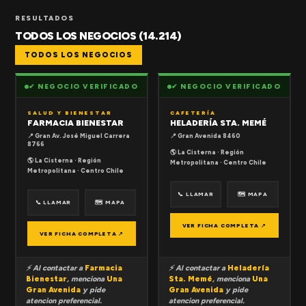
RESULTADOS
TODOS LOS NEGOCIOS (14.214)
TODOS LOS NEGOCIOS
✔ NEGOCIO VERIFICADO
✔ NEGOCIO VERIFICADO
SALUD Y BIENESTAR
CAFETERÍA
FARMACIA BIENESTAR
HELADERÍA STA. MEMÉ
📍 Gran Av. José Miguel Carrera
📍 Gran Avenida 8460
8766
🌎 La Cisterna · Región
🌎 La Cisterna · Región
Metropolitana · Centro Chile
Metropolitana · Centro Chile
📞 LLAMAR
🗺 MAPA
📞 LLAMAR
🗺 MAPA
VER FICHA COMPLETA ↗
VER FICHA COMPLETA ↗
⚡ Al contactar a
Farmacia
⚡ Al contactar a
Heladería
Bienestar
, menciona
Una
Sta. Memé
, menciona
Una
Gran Avenida
y pide
Gran Avenida
y pide
atencion preferencial.
atencion preferencial.