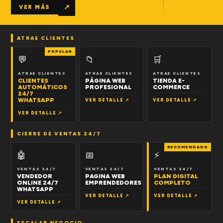
↗
VER MÁS
ATRAE CLIENTES
POPULAR
💬
📁
🛒
ATRAE CLIENTES
ATRAE CLIENTES
ATRAE CLIENTES
CLIENTES
PÁGINA WEB
TIENDA E-
AUTOMÁTICOS
PROFESIONAL
COMMERCE
24/7
WHATSAPP
VER DETALLE ↗
VER DETALLE ↗
VER DETALLE ↗
CIERRE DE VENTAS 24/7
RECOMENDADO
🤖
📅
⚡
VENTAS 24/7
VENTAS 24/7
VENTAS 24/7
VENDEDOR
PAGINA WEB
PLAN DIGITAL
ONLINE 24/7
EMPRENDEDORES
COMPLETO
WHATSAPP
VER DETALLE ↗
VER DETALLE ↗
VER DETALLE ↗
ESCALAR NEGOCIO